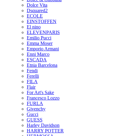
Dolce Vita
Dsquared2
ECOLE
EINSTOFFEN
El nino
ELEVENPARIS
Emilio Pucci
Emma Moser
Emporio Armani
Enni Marco
ESCADA
Etnia Barcelona
Fendi
Ferelli
FILA
Flair
For Art's Sake
Francesco Lozzo
FURLA
Givenchy
Gucci
GUESS
Harley Davidson
HARRY POTTER