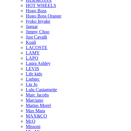
HERMOSSA
HOT WHEELS
Hugo Boss
Hugo Boss Orange
Iyoko Inyake
Jaguar
Jimmy Choo
Just Cavalli
Koali
LACOSTE
LAMY
LAPO
Laura Ashley
LEVIS
Life kids
Lightec
Liu Jo
Lulu Castagnette
Marc Jacobs
Marciano
Marius Morel
Max Mara
MAX&CO
McQ
Missoni