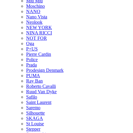
Miu Miu
Moschino
NANO
Nano Vista
Neolook
NEW YORK
NINA RICCI
NOT FOR
Oga
P+US
Pierre Cardin
Police
Prada
Prodesign Denmark
PUMA
Ray Ban
Roberto Cavalli
Ruud Van Dyke
Safilo
Saint Laurent
Saremo
Silhouette
SKAGA
St Louise
Stepper