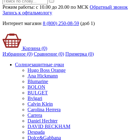
Режим работы: с 10.00 до 20.00 по МСК
Обратный звонок
Запись к офтальмологу
Интернет магазин
8 (800) 250-08-59
(доб 1)
Корзина (0)
Избранное (0)
Сравнение (0)
Примерка (
0
)
Солнцезащитные очки
Hugo Boss Orange
Ana Hickmann
Blumarine
BOLON
BULGET
Bvlgari
Calvin Klein
Carolina Herrera
Carrera
Daniel Hechter
DAVID BECKHAM
Despada
Dolce&Gabbana