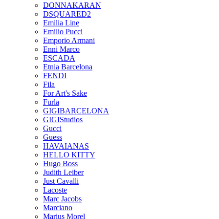
DONNAKARAN
DSQUARED2
Emilia Line
Emilio Pucci
Emporio Armani
Enni Marco
ESCADA
Etnia Barcelona
FENDI
Fila
For Art's Sake
Furla
GIGIBARCELONA
GIGIStudios
Gucci
Guess
HAVAIANAS
HELLO KITTY
Hugo Boss
Judith Leiber
Just Cavalli
Lacoste
Marc Jacobs
Marciano
Marius Morel