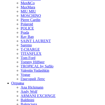
Max&Co
MaxMara
MIU MIU
MOSCHINO
Pierre Cardin
Polaroid
POLICE
Prada
Ray Ban
SAINT LAURENT
Saremo
T-CHARGE
TITANFLEX
Tom Ford
Tommy Hilfiger
TROPICAL by Safilo
Valentin Yudashkin
Vogue
Григорий Лепс
Оправы
Ana Hickmann
Andy Wolf
ARMANI EXCHNGE
Baldinini
Balenciaga