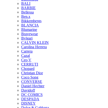
BALI
BARBIE
Bellessa
Ben.x
Bikkembergs
BLANCIA
Blumarine
Bravewear
Bvlgari
CALVIN KLEIN
Carolina Herrera
Carrera
Cazal
Ceo,V
CERRUTI
Chopard
Christian Dior
Coco Song
CONVERSE
Daniel Hechter
Davidoff
DC COMICS
DESPADA
DISNEY
Dolce & Gabbana