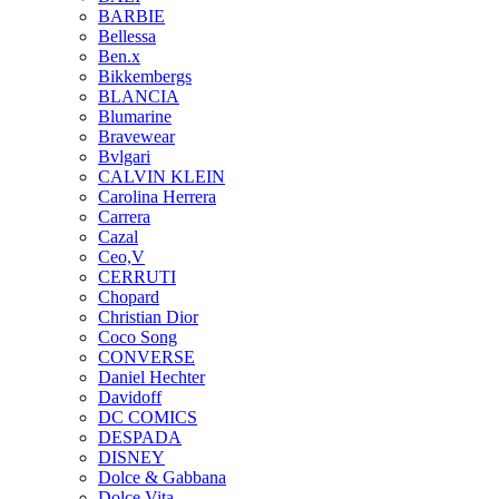
BARBIE
Bellessa
Ben.x
Bikkembergs
BLANCIA
Blumarine
Bravewear
Bvlgari
CALVIN KLEIN
Carolina Herrera
Carrera
Cazal
Ceo,V
CERRUTI
Chopard
Christian Dior
Coco Song
CONVERSE
Daniel Hechter
Davidoff
DC COMICS
DESPADA
DISNEY
Dolce & Gabbana
Dolce Vita