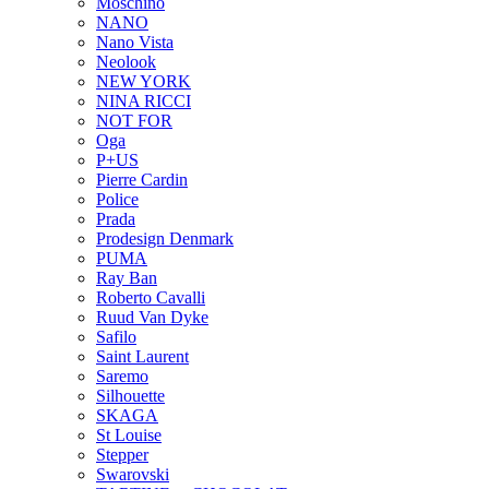
Moschino
NANO
Nano Vista
Neolook
NEW YORK
NINA RICCI
NOT FOR
Oga
P+US
Pierre Cardin
Police
Prada
Prodesign Denmark
PUMA
Ray Ban
Roberto Cavalli
Ruud Van Dyke
Safilo
Saint Laurent
Saremo
Silhouette
SKAGA
St Louise
Stepper
Swarovski