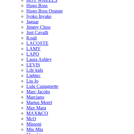
HOT WHEELS
Hugo Boss
Hugo Boss Orange
Iyoko Inyake
Jaguar
Jimmy Choo
Just Cavalli
Koali
LACOSTE
LAMY
LAPO
Laura Ashley
LEVIS
Life kids
Lightec
Liu Jo
Lulu Castagnette
Marc Jacobs
Marciano
Marius Morel
Max Mara
MAX&CO
McQ
Missoni
Miu Miu