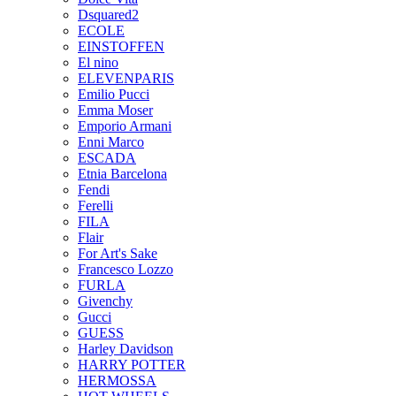
Dsquared2
ECOLE
EINSTOFFEN
El nino
ELEVENPARIS
Emilio Pucci
Emma Moser
Emporio Armani
Enni Marco
ESCADA
Etnia Barcelona
Fendi
Ferelli
FILA
Flair
For Art's Sake
Francesco Lozzo
FURLA
Givenchy
Gucci
GUESS
Harley Davidson
HARRY POTTER
HERMOSSA