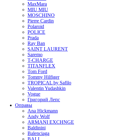
MaxMara
MIU MIU
MOSCHINO
Pierre Cardin
Polaroid
POLICE
Prada
Ray Ban
SAINT LAURENT
Saremo
T-CHARGE
TITANFLEX
Tom Ford
Tommy Hilfiger
TROPICAL by Safilo
Valentin Yudashkin
Vogue
Григорий Лепс
Оправы
Ana Hickmann
Andy Wolf
ARMANI EXCHNGE
Baldinini
Balenciaga
BALI