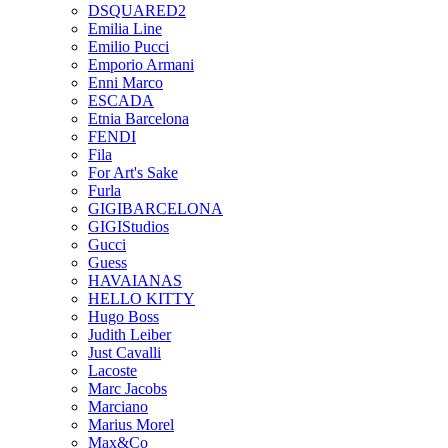
DSQUARED2
Emilia Line
Emilio Pucci
Emporio Armani
Enni Marco
ESCADA
Etnia Barcelona
FENDI
Fila
For Art's Sake
Furla
GIGIBARCELONA
GIGIStudios
Gucci
Guess
HAVAIANAS
HELLO KITTY
Hugo Boss
Judith Leiber
Just Cavalli
Lacoste
Marc Jacobs
Marciano
Marius Morel
Max&Co