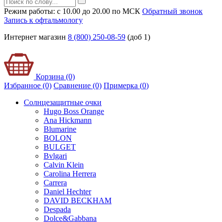
Режим работы: с 10.00 до 20.00 по МСК
Обратный звонок
Запись к офтальмологу
Интернет магазин
8 (800) 250-08-59
(доб 1)
Корзина (0)
Избранное (0)
Сравнение (0)
Примерка (
0
)
Солнцезащитные очки
Hugo Boss Orange
Ana Hickmann
Blumarine
BOLON
BULGET
Bvlgari
Calvin Klein
Carolina Herrera
Carrera
Daniel Hechter
DAVID BECKHAM
Despada
Dolce&Gabbana