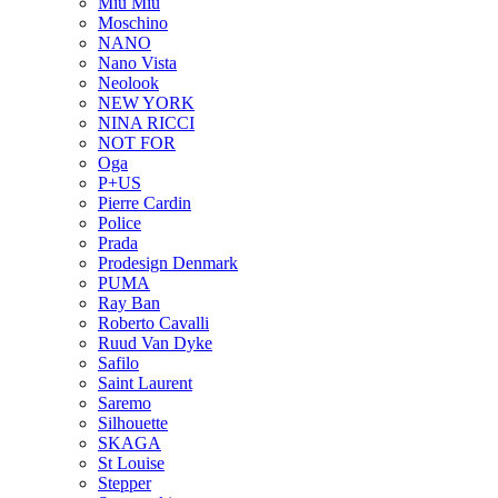
Miu Miu
Moschino
NANO
Nano Vista
Neolook
NEW YORK
NINA RICCI
NOT FOR
Oga
P+US
Pierre Cardin
Police
Prada
Prodesign Denmark
PUMA
Ray Ban
Roberto Cavalli
Ruud Van Dyke
Safilo
Saint Laurent
Saremo
Silhouette
SKAGA
St Louise
Stepper