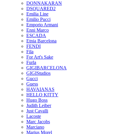
DONNAKARAN
DSQUARED2
Emilia Line
Emilio Pucci
Emporio Armani
Enni Marco
ESCADA
Etnia Barcelona
FENDI
Fila
For Art's Sake
Furla
GIGIBARCELONA
GIGIStudios
Gucci
Guess
HAVAIANAS
HELLO KITTY
Hugo Boss
Judith Leiber
Just Cavalli
Lacoste
Marc Jacobs
Marciano
Marius Morel