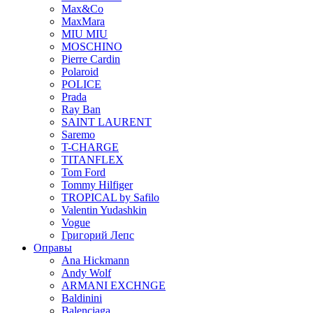
Max&Co
MaxMara
MIU MIU
MOSCHINO
Pierre Cardin
Polaroid
POLICE
Prada
Ray Ban
SAINT LAURENT
Saremo
T-CHARGE
TITANFLEX
Tom Ford
Tommy Hilfiger
TROPICAL by Safilo
Valentin Yudashkin
Vogue
Григорий Лепс
Оправы
Ana Hickmann
Andy Wolf
ARMANI EXCHNGE
Baldinini
Balenciaga