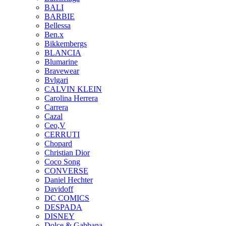
BALI
BARBIE
Bellessa
Ben.x
Bikkembergs
BLANCIA
Blumarine
Bravewear
Bvlgari
CALVIN KLEIN
Carolina Herrera
Carrera
Cazal
Ceo,V
CERRUTI
Chopard
Christian Dior
Coco Song
CONVERSE
Daniel Hechter
Davidoff
DC COMICS
DESPADA
DISNEY
Dolce & Gabbana