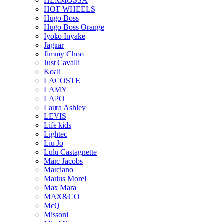
HERMOSSA
HOT WHEELS
Hugo Boss
Hugo Boss Orange
Iyoko Inyake
Jaguar
Jimmy Choo
Just Cavalli
Koali
LACOSTE
LAMY
LAPO
Laura Ashley
LEVIS
Life kids
Lightec
Liu Jo
Lulu Castagnette
Marc Jacobs
Marciano
Marius Morel
Max Mara
MAX&CO
McQ
Missoni