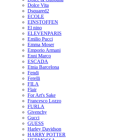
Dolce Vita
Dsquared2
ECOLE
EINSTOFFEN
El nino
ELEVENPARIS
Emilio Pucci
Emma Moser
Emporio Armani
Enni Marco
ESCADA
Etnia Barcelona
Fendi
Ferelli
FILA
Flair
For Art's Sake
Francesco Lozzo
FURLA
Givenchy
Gucci
GUESS
Harley Davidson
HARRY POTTER