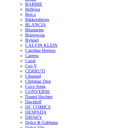
BARBIE
Bellessa
Ben.x
Bikkembergs
BLANCIA
Blumarine
Bravewear
Bvlgari
CALVIN KLEIN
Carolina Herrera
Carrera
Cazal
Ceo,V
CERRUTI
Chopard
Christian Dior
Coco Song
CONVERSE
Daniel Hechter
Davidoff
DC COMICS
DESPADA
DISNEY
Dolce & Gabbana
Dolce Vita