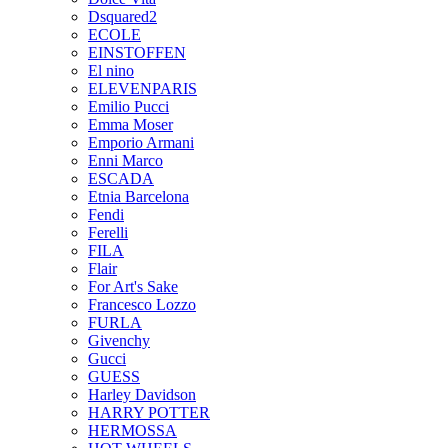
Dsquared2
ECOLE
EINSTOFFEN
El nino
ELEVENPARIS
Emilio Pucci
Emma Moser
Emporio Armani
Enni Marco
ESCADA
Etnia Barcelona
Fendi
Ferelli
FILA
Flair
For Art's Sake
Francesco Lozzo
FURLA
Givenchy
Gucci
GUESS
Harley Davidson
HARRY POTTER
HERMOSSA