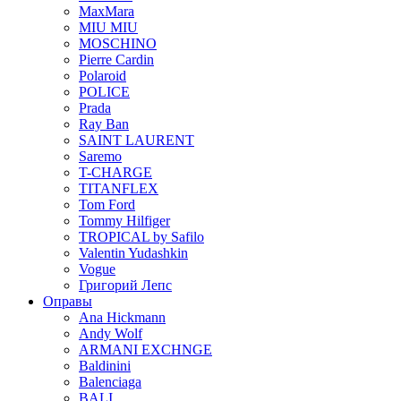
MaxMara
MIU MIU
MOSCHINO
Pierre Cardin
Polaroid
POLICE
Prada
Ray Ban
SAINT LAURENT
Saremo
T-CHARGE
TITANFLEX
Tom Ford
Tommy Hilfiger
TROPICAL by Safilo
Valentin Yudashkin
Vogue
Григорий Лепс
Оправы
Ana Hickmann
Andy Wolf
ARMANI EXCHNGE
Baldinini
Balenciaga
BALI