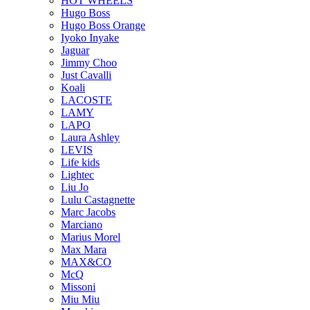
HOT WHEELS
Hugo Boss
Hugo Boss Orange
Iyoko Inyake
Jaguar
Jimmy Choo
Just Cavalli
Koali
LACOSTE
LAMY
LAPO
Laura Ashley
LEVIS
Life kids
Lightec
Liu Jo
Lulu Castagnette
Marc Jacobs
Marciano
Marius Morel
Max Mara
MAX&CO
McQ
Missoni
Miu Miu