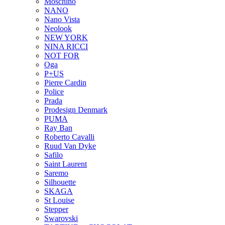
Moschino
NANO
Nano Vista
Neolook
NEW YORK
NINA RICCI
NOT FOR
Oga
P+US
Pierre Cardin
Police
Prada
Prodesign Denmark
PUMA
Ray Ban
Roberto Cavalli
Ruud Van Dyke
Safilo
Saint Laurent
Saremo
Silhouette
SKAGA
St Louise
Stepper
Swarovski