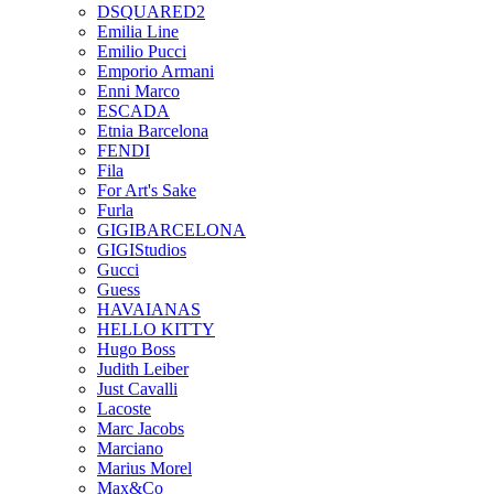
DSQUARED2
Emilia Line
Emilio Pucci
Emporio Armani
Enni Marco
ESCADA
Etnia Barcelona
FENDI
Fila
For Art's Sake
Furla
GIGIBARCELONA
GIGIStudios
Gucci
Guess
HAVAIANAS
HELLO KITTY
Hugo Boss
Judith Leiber
Just Cavalli
Lacoste
Marc Jacobs
Marciano
Marius Morel
Max&Co