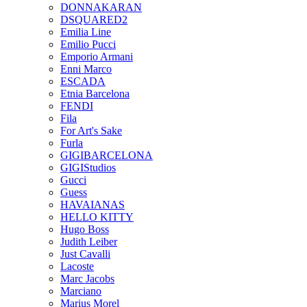
DONNAKARAN
DSQUARED2
Emilia Line
Emilio Pucci
Emporio Armani
Enni Marco
ESCADA
Etnia Barcelona
FENDI
Fila
For Art's Sake
Furla
GIGIBARCELONA
GIGIStudios
Gucci
Guess
HAVAIANAS
HELLO KITTY
Hugo Boss
Judith Leiber
Just Cavalli
Lacoste
Marc Jacobs
Marciano
Marius Morel