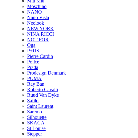
Miu Miu
Moschino
NANO
Nano Vista
Neolook
NEW YORK
NINA RICCI
NOT FOR
Oga
P+US
Pierre Cardin
Police
Prada
Prodesign Denmark
PUMA
Ray Ban
Roberto Cavalli
Ruud Van Dyke
Safilo
Saint Laurent
Saremo
Silhouette
SKAGA
St Louise
Stepper