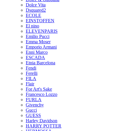
Dolce Vita
Dsquared2
ECOLE
EINSTOFFEN
El nino
ELEVENPARIS
Emilio Pucci
Emma Moser
Emporio Armani
Enni Marco
ESCADA
Etnia Barcelona
Fendi
Ferelli
FILA
Flair
For Art's Sake
Francesco Lozzo
FURLA
Givenchy
Gucci
GUESS
Harley Davidson
HARRY POTTER