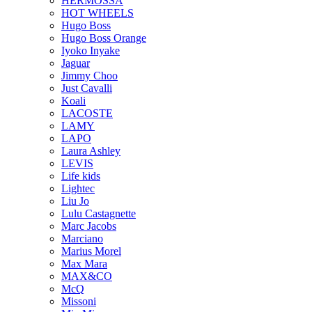
HERMOSSA
HOT WHEELS
Hugo Boss
Hugo Boss Orange
Iyoko Inyake
Jaguar
Jimmy Choo
Just Cavalli
Koali
LACOSTE
LAMY
LAPO
Laura Ashley
LEVIS
Life kids
Lightec
Liu Jo
Lulu Castagnette
Marc Jacobs
Marciano
Marius Morel
Max Mara
MAX&CO
McQ
Missoni