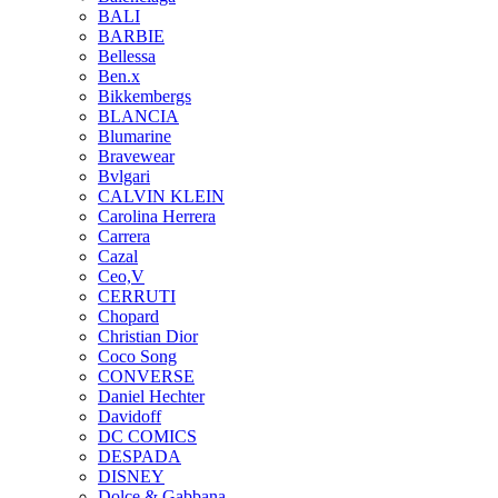
BALI
BARBIE
Bellessa
Ben.x
Bikkembergs
BLANCIA
Blumarine
Bravewear
Bvlgari
CALVIN KLEIN
Carolina Herrera
Carrera
Cazal
Ceo,V
CERRUTI
Chopard
Christian Dior
Coco Song
CONVERSE
Daniel Hechter
Davidoff
DC COMICS
DESPADA
DISNEY
Dolce & Gabbana