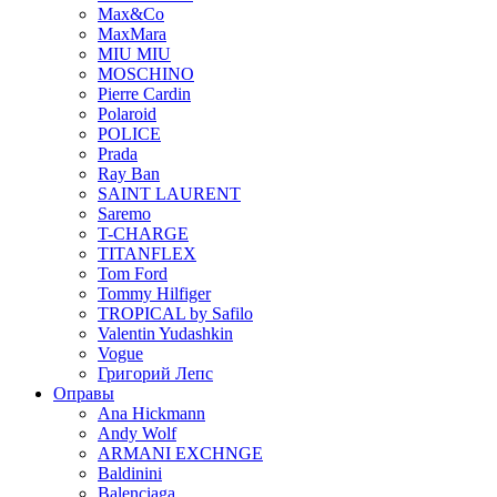
Max&Co
MaxMara
MIU MIU
MOSCHINO
Pierre Cardin
Polaroid
POLICE
Prada
Ray Ban
SAINT LAURENT
Saremo
T-CHARGE
TITANFLEX
Tom Ford
Tommy Hilfiger
TROPICAL by Safilo
Valentin Yudashkin
Vogue
Григорий Лепс
Оправы
Ana Hickmann
Andy Wolf
ARMANI EXCHNGE
Baldinini
Balenciaga