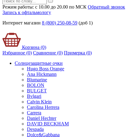
Режим работы: с 10.00 до 20.00 по МСК
Обратный звонок
Запись к офтальмологу
Интернет магазин
8 (800) 250-08-59
(доб 1)
Корзина (0)
Избранное (0)
Сравнение (0)
Примерка (
0
)
Солнцезащитные очки
Hugo Boss Orange
Ana Hickmann
Blumarine
BOLON
BULGET
Bvlgari
Calvin Klein
Carolina Herrera
Carrera
Daniel Hechter
DAVID BECKHAM
Despada
Dolce&Gabbana