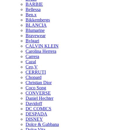
BARBIE
Bellessa
Ben.x
Bikkembergs
BLANCIA
Blumarine
Bravewear
Bvlgari
CALVIN KLEIN
Carolina Herrera
Carrera
Cazal
Ceo,V
CERRUTI
Chopard
Christian Dior
Coco Song
CONVERSE
Daniel Hechter
Davidoff
DC COMICS
DESPADA
DISNEY
Dolce & Gabbana
Dolce Vita