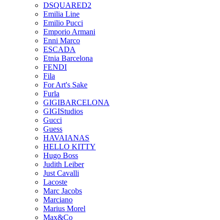
DSQUARED2
Emilia Line
Emilio Pucci
Emporio Armani
Enni Marco
ESCADA
Etnia Barcelona
FENDI
Fila
For Art's Sake
Furla
GIGIBARCELONA
GIGIStudios
Gucci
Guess
HAVAIANAS
HELLO KITTY
Hugo Boss
Judith Leiber
Just Cavalli
Lacoste
Marc Jacobs
Marciano
Marius Morel
Max&Co