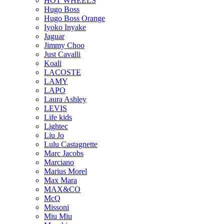
HOT WHEELS
Hugo Boss
Hugo Boss Orange
Iyoko Inyake
Jaguar
Jimmy Choo
Just Cavalli
Koali
LACOSTE
LAMY
LAPO
Laura Ashley
LEVIS
Life kids
Lightec
Liu Jo
Lulu Castagnette
Marc Jacobs
Marciano
Marius Morel
Max Mara
MAX&CO
McQ
Missoni
Miu Miu