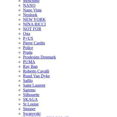
Moschino
NANO
Nano Vista
Neolook
NEW YORK
NINA RICCI
NOT FOR
Oga
P+US
Pierre Cardin
Police
Prada
Prodesign Denmark
PUMA
Ray Ban
Roberto Cavalli
Ruud Van Dyke
Safilo
Saint Laurent
Saremo
Silhouette
SKAGA
St Louise
Stepper
Swarovski