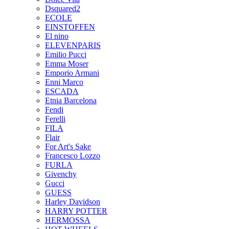
Dsquared2
ECOLE
EINSTOFFEN
El nino
ELEVENPARIS
Emilio Pucci
Emma Moser
Emporio Armani
Enni Marco
ESCADA
Etnia Barcelona
Fendi
Ferelli
FILA
Flair
For Art's Sake
Francesco Lozzo
FURLA
Givenchy
Gucci
GUESS
Harley Davidson
HARRY POTTER
HERMOSSA