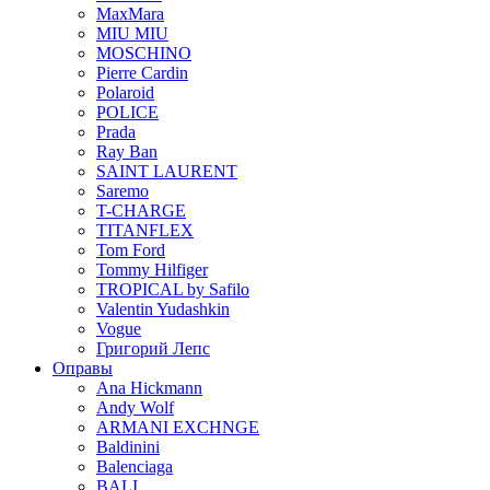
MaxMara
MIU MIU
MOSCHINO
Pierre Cardin
Polaroid
POLICE
Prada
Ray Ban
SAINT LAURENT
Saremo
T-CHARGE
TITANFLEX
Tom Ford
Tommy Hilfiger
TROPICAL by Safilo
Valentin Yudashkin
Vogue
Григорий Лепс
Оправы
Ana Hickmann
Andy Wolf
ARMANI EXCHNGE
Baldinini
Balenciaga
BALI