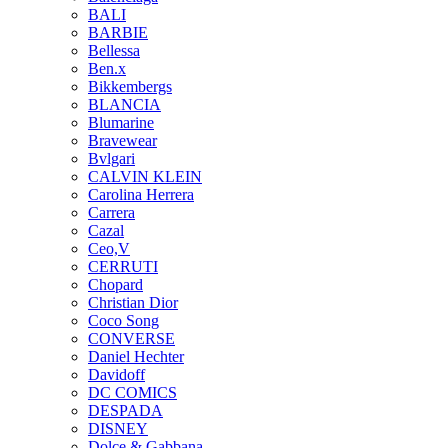
BALI
BARBIE
Bellessa
Ben.x
Bikkembergs
BLANCIA
Blumarine
Bravewear
Bvlgari
CALVIN KLEIN
Carolina Herrera
Carrera
Cazal
Ceo,V
CERRUTI
Chopard
Christian Dior
Coco Song
CONVERSE
Daniel Hechter
Davidoff
DC COMICS
DESPADA
DISNEY
Dolce & Gabbana