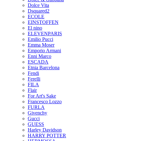
Dolce Vita
Dsquared2
ECOLE
EINSTOFFEN
El nino
ELEVENPARIS
Emilio Pucci
Emma Moser
Emporio Armani
Enni Marco
ESCADA
Etnia Barcelona
Fendi
Ferelli
FILA
Flair
For Art's Sake
Francesco Lozzo
FURLA
Givenchy
Gucci
GUESS
Harley Davidson
HARRY POTTER