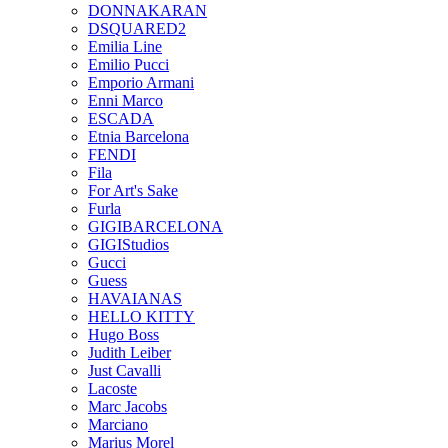
DONNAKARAN
DSQUARED2
Emilia Line
Emilio Pucci
Emporio Armani
Enni Marco
ESCADA
Etnia Barcelona
FENDI
Fila
For Art's Sake
Furla
GIGIBARCELONA
GIGIStudios
Gucci
Guess
HAVAIANAS
HELLO KITTY
Hugo Boss
Judith Leiber
Just Cavalli
Lacoste
Marc Jacobs
Marciano
Marius Morel