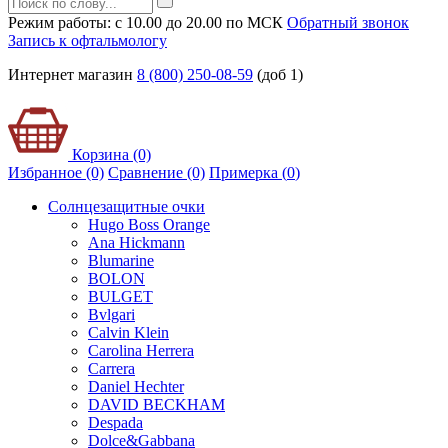
Режим работы: с 10.00 до 20.00 по МСК
Обратный звонок
Запись к офтальмологу
Интернет магазин
8 (800) 250-08-59
(доб 1)
Корзина (0)
Избранное (0)
Сравнение (0)
Примерка (
0
)
Солнцезащитные очки
Hugo Boss Orange
Ana Hickmann
Blumarine
BOLON
BULGET
Bvlgari
Calvin Klein
Carolina Herrera
Carrera
Daniel Hechter
DAVID BECKHAM
Despada
Dolce&Gabbana