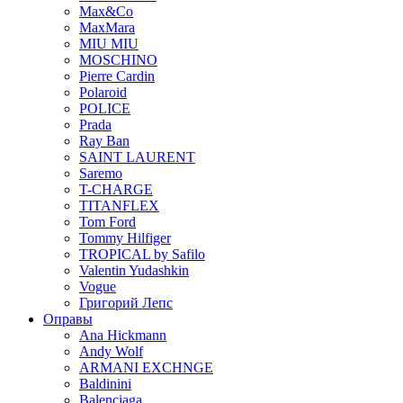
Max&Co
MaxMara
MIU MIU
MOSCHINO
Pierre Cardin
Polaroid
POLICE
Prada
Ray Ban
SAINT LAURENT
Saremo
T-CHARGE
TITANFLEX
Tom Ford
Tommy Hilfiger
TROPICAL by Safilo
Valentin Yudashkin
Vogue
Григорий Лепс
Оправы
Ana Hickmann
Andy Wolf
ARMANI EXCHNGE
Baldinini
Balenciaga