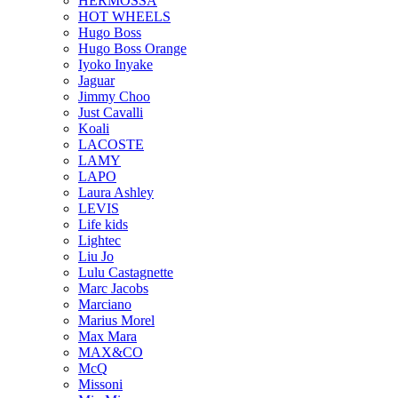
HERMOSSA
HOT WHEELS
Hugo Boss
Hugo Boss Orange
Iyoko Inyake
Jaguar
Jimmy Choo
Just Cavalli
Koali
LACOSTE
LAMY
LAPO
Laura Ashley
LEVIS
Life kids
Lightec
Liu Jo
Lulu Castagnette
Marc Jacobs
Marciano
Marius Morel
Max Mara
MAX&CO
McQ
Missoni