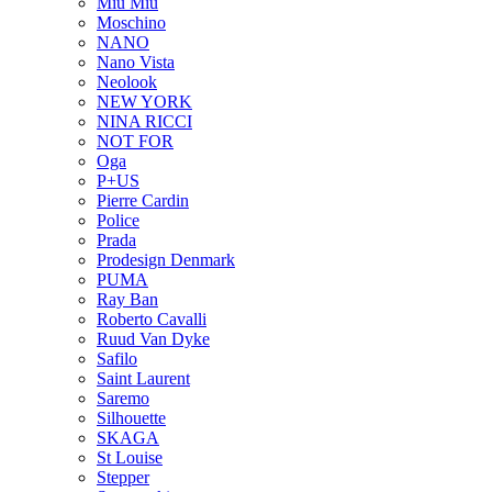
Miu Miu
Moschino
NANO
Nano Vista
Neolook
NEW YORK
NINA RICCI
NOT FOR
Oga
P+US
Pierre Cardin
Police
Prada
Prodesign Denmark
PUMA
Ray Ban
Roberto Cavalli
Ruud Van Dyke
Safilo
Saint Laurent
Saremo
Silhouette
SKAGA
St Louise
Stepper