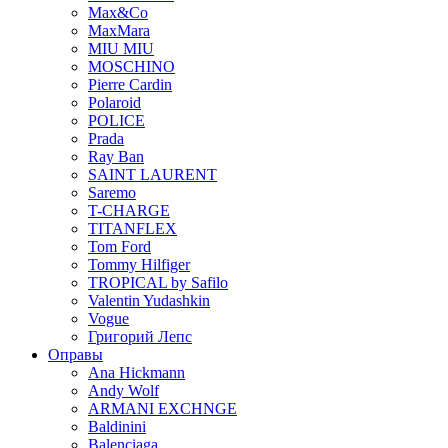
Max&Co
MaxMara
MIU MIU
MOSCHINO
Pierre Cardin
Polaroid
POLICE
Prada
Ray Ban
SAINT LAURENT
Saremo
T-CHARGE
TITANFLEX
Tom Ford
Tommy Hilfiger
TROPICAL by Safilo
Valentin Yudashkin
Vogue
Григорий Лепс
Оправы
Ana Hickmann
Andy Wolf
ARMANI EXCHNGE
Baldinini
Balenciaga