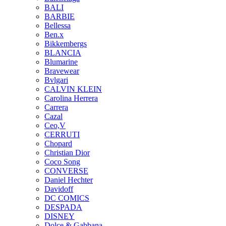
BALI
BARBIE
Bellessa
Ben.x
Bikkembergs
BLANCIA
Blumarine
Bravewear
Bvlgari
CALVIN KLEIN
Carolina Herrera
Carrera
Cazal
Ceo,V
CERRUTI
Chopard
Christian Dior
Coco Song
CONVERSE
Daniel Hechter
Davidoff
DC COMICS
DESPADA
DISNEY
Dolce & Gabbana