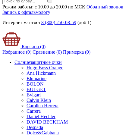
Режим работы: с 10.00 до 20.00 по МСК
Обратный звонок
Запись к офтальмологу
Интернет магазин
8 (800) 250-08-59
(доб 1)
Корзина (0)
Избранное (0)
Сравнение (0)
Примерка (
0
)
Солнцезащитные очки
Hugo Boss Orange
Ana Hickmann
Blumarine
BOLON
BULGET
Bvlgari
Calvin Klein
Carolina Herrera
Carrera
Daniel Hechter
DAVID BECKHAM
Despada
Dolce&Gabbana