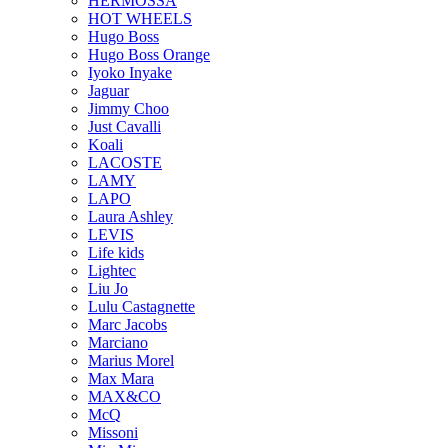
HERMOSSA
HOT WHEELS
Hugo Boss
Hugo Boss Orange
Iyoko Inyake
Jaguar
Jimmy Choo
Just Cavalli
Koali
LACOSTE
LAMY
LAPO
Laura Ashley
LEVIS
Life kids
Lightec
Liu Jo
Lulu Castagnette
Marc Jacobs
Marciano
Marius Morel
Max Mara
MAX&CO
McQ
Missoni