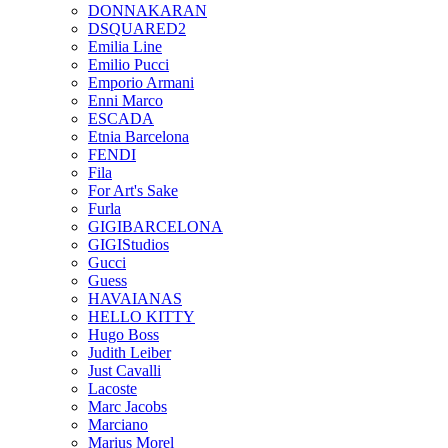
DONNAKARAN
DSQUARED2
Emilia Line
Emilio Pucci
Emporio Armani
Enni Marco
ESCADA
Etnia Barcelona
FENDI
Fila
For Art's Sake
Furla
GIGIBARCELONA
GIGIStudios
Gucci
Guess
HAVAIANAS
HELLO KITTY
Hugo Boss
Judith Leiber
Just Cavalli
Lacoste
Marc Jacobs
Marciano
Marius Morel