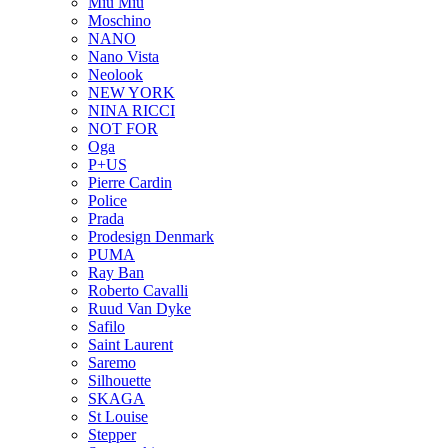
Miu Miu
Moschino
NANO
Nano Vista
Neolook
NEW YORK
NINA RICCI
NOT FOR
Oga
P+US
Pierre Cardin
Police
Prada
Prodesign Denmark
PUMA
Ray Ban
Roberto Cavalli
Ruud Van Dyke
Safilo
Saint Laurent
Saremo
Silhouette
SKAGA
St Louise
Stepper