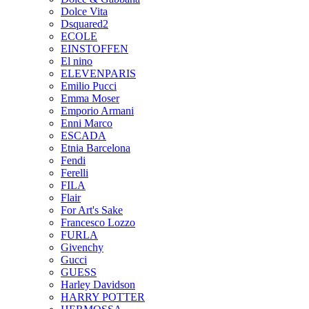
Dolce Vita
Dsquared2
ECOLE
EINSTOFFEN
El nino
ELEVENPARIS
Emilio Pucci
Emma Moser
Emporio Armani
Enni Marco
ESCADA
Etnia Barcelona
Fendi
Ferelli
FILA
Flair
For Art's Sake
Francesco Lozzo
FURLA
Givenchy
Gucci
GUESS
Harley Davidson
HARRY POTTER