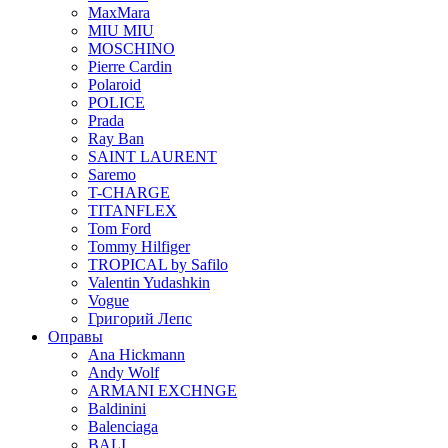
MaxMara
MIU MIU
MOSCHINO
Pierre Cardin
Polaroid
POLICE
Prada
Ray Ban
SAINT LAURENT
Saremo
T-CHARGE
TITANFLEX
Tom Ford
Tommy Hilfiger
TROPICAL by Safilo
Valentin Yudashkin
Vogue
Григорий Лепс
Оправы
Ana Hickmann
Andy Wolf
ARMANI EXCHNGE
Baldinini
Balenciaga
BALI