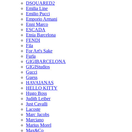
DSQUARED2
Emilia Line
Emilio Pucci
Emporio Armani
Enni Marco
ESCADA
Etnia Barcelona
FENDI
Fila
For Art's Sake
Furla
GIGIBARCELONA
GIGIStudios
Gucci
Guess
HAVAIANAS
HELLO KITTY
Hugo Boss
Judith Leiber
Just Cavalli
Lacoste
Marc Jacobs
Marciano
Marius Morel
Max&Co