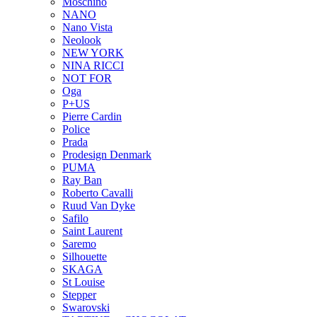
Moschino
NANO
Nano Vista
Neolook
NEW YORK
NINA RICCI
NOT FOR
Oga
P+US
Pierre Cardin
Police
Prada
Prodesign Denmark
PUMA
Ray Ban
Roberto Cavalli
Ruud Van Dyke
Safilo
Saint Laurent
Saremo
Silhouette
SKAGA
St Louise
Stepper
Swarovski