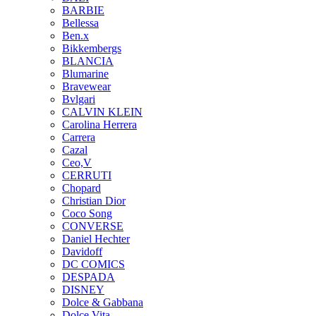
BARBIE
Bellessa
Ben.x
Bikkembergs
BLANCIA
Blumarine
Bravewear
Bvlgari
CALVIN KLEIN
Carolina Herrera
Carrera
Cazal
Ceo,V
CERRUTI
Chopard
Christian Dior
Coco Song
CONVERSE
Daniel Hechter
Davidoff
DC COMICS
DESPADA
DISNEY
Dolce & Gabbana
Dolce Vita