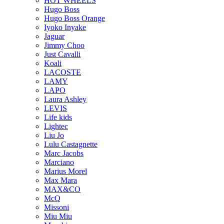
HOT WHEELS
Hugo Boss
Hugo Boss Orange
Iyoko Inyake
Jaguar
Jimmy Choo
Just Cavalli
Koali
LACOSTE
LAMY
LAPO
Laura Ashley
LEVIS
Life kids
Lightec
Liu Jo
Lulu Castagnette
Marc Jacobs
Marciano
Marius Morel
Max Mara
MAX&CO
McQ
Missoni
Miu Miu