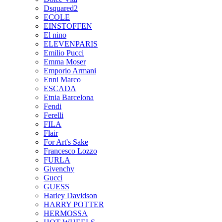
Dsquared2
ECOLE
EINSTOFFEN
El nino
ELEVENPARIS
Emilio Pucci
Emma Moser
Emporio Armani
Enni Marco
ESCADA
Etnia Barcelona
Fendi
Ferelli
FILA
Flair
For Art's Sake
Francesco Lozzo
FURLA
Givenchy
Gucci
GUESS
Harley Davidson
HARRY POTTER
HERMOSSA