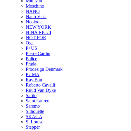
Miu Miu
Moschino
NANO
Nano Vista
Neolook
NEW YORK
NINA RICCI
NOT FOR
Oga
P+US
Pierre Cardin
Police
Prada
Prodesign Denmark
PUMA
Ray Ban
Roberto Cavalli
Ruud Van Dyke
Safilo
Saint Laurent
Saremo
Silhouette
SKAGA
St Louise
Stepper