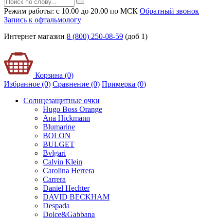
Режим работы: с 10.00 до 20.00 по МСК
Обратный звонок
Запись к офтальмологу
Интернет магазин
8 (800) 250-08-59
(доб 1)
Корзина (0)
Избранное (0)
Сравнение (0)
Примерка (
0
)
Солнцезащитные очки
Hugo Boss Orange
Ana Hickmann
Blumarine
BOLON
BULGET
Bvlgari
Calvin Klein
Carolina Herrera
Carrera
Daniel Hechter
DAVID BECKHAM
Despada
Dolce&Gabbana