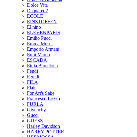
Dolce Vita
Dsquared2
ECOLE
EINSTOFFEN
El nino
ELEVENPARIS
Emilio Pucci
Emma Moser
Emporio Armani
Enni Marco
ESCADA
Etnia Barcelona
Fendi
Ferelli
FILA
Flair
For Art's Sake
Francesco Lozzo
FURLA
Givenchy
Gucci
GUESS
Harley Davidson
HARRY POTTER