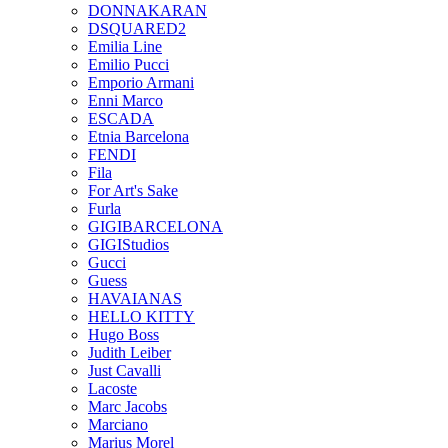
DONNAKARAN
DSQUARED2
Emilia Line
Emilio Pucci
Emporio Armani
Enni Marco
ESCADA
Etnia Barcelona
FENDI
Fila
For Art's Sake
Furla
GIGIBARCELONA
GIGIStudios
Gucci
Guess
HAVAIANAS
HELLO KITTY
Hugo Boss
Judith Leiber
Just Cavalli
Lacoste
Marc Jacobs
Marciano
Marius Morel