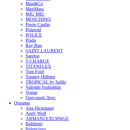
Max&Co
MaxMara
MIU MIU
MOSCHINO
Pierre Cardin
Polaroid
POLICE
Prada
Ray Ban
SAINT LAURENT
Saremo
T-CHARGE
TITANFLEX
Tom Ford
Tommy Hilfiger
TROPICAL by Safilo
Valentin Yudashkin
Vogue
Григорий Лепс
Оправы
Ana Hickmann
Andy Wolf
ARMANI EXCHNGE
Baldinini
Balenciaga