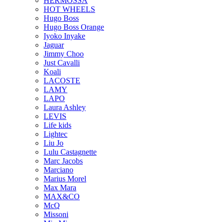
HERMOSSA
HOT WHEELS
Hugo Boss
Hugo Boss Orange
Iyoko Inyake
Jaguar
Jimmy Choo
Just Cavalli
Koali
LACOSTE
LAMY
LAPO
Laura Ashley
LEVIS
Life kids
Lightec
Liu Jo
Lulu Castagnette
Marc Jacobs
Marciano
Marius Morel
Max Mara
MAX&CO
McQ
Missoni