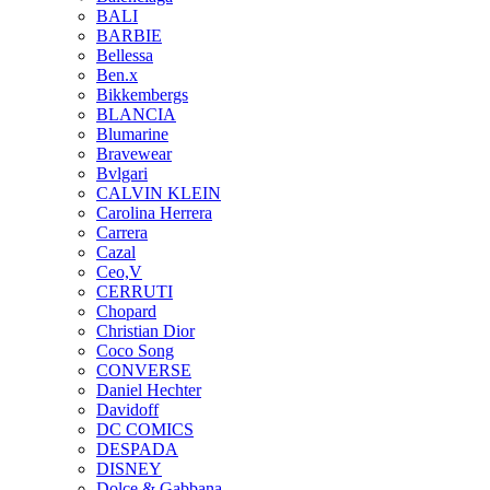
BALI
BARBIE
Bellessa
Ben.x
Bikkembergs
BLANCIA
Blumarine
Bravewear
Bvlgari
CALVIN KLEIN
Carolina Herrera
Carrera
Cazal
Ceo,V
CERRUTI
Chopard
Christian Dior
Coco Song
CONVERSE
Daniel Hechter
Davidoff
DC COMICS
DESPADA
DISNEY
Dolce & Gabbana