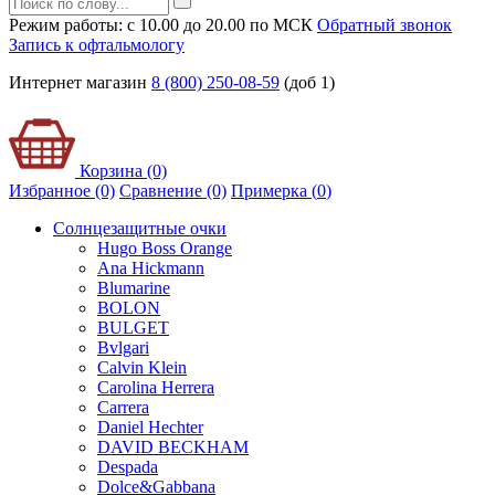
Режим работы: с 10.00 до 20.00 по МСК
Обратный звонок
Запись к офтальмологу
Интернет магазин
8 (800) 250-08-59
(доб 1)
Корзина (0)
Избранное (0)
Сравнение (0)
Примерка (
0
)
Солнцезащитные очки
Hugo Boss Orange
Ana Hickmann
Blumarine
BOLON
BULGET
Bvlgari
Calvin Klein
Carolina Herrera
Carrera
Daniel Hechter
DAVID BECKHAM
Despada
Dolce&Gabbana