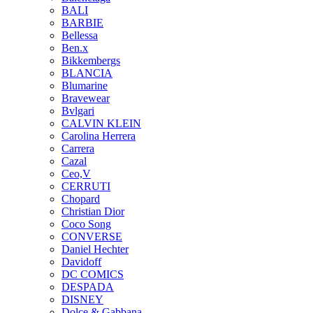
BALI
BARBIE
Bellessa
Ben.x
Bikkembergs
BLANCIA
Blumarine
Bravewear
Bvlgari
CALVIN KLEIN
Carolina Herrera
Carrera
Cazal
Ceo,V
CERRUTI
Chopard
Christian Dior
Coco Song
CONVERSE
Daniel Hechter
Davidoff
DC COMICS
DESPADA
DISNEY
Dolce & Gabbana