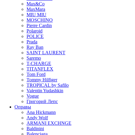
Max&Co
MaxMara
MIU MIU
MOSCHINO
Pierre Cardin
Polaroid
POLICE
Prada
Ray Ban
SAINT LAURENT
Saremo
T-CHARGE
TITANFLEX
Tom Ford
Tommy Hilfiger
TROPICAL by Safilo
Valentin Yudashkin
Vogue
Григорий Лепс
Оправы
Ana Hickmann
Andy Wolf
ARMANI EXCHNGE
Baldinini
Balenciaga