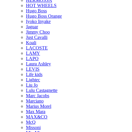
HERMOSSA
HOT WHEELS
Hugo Boss
Hugo Boss Orange
Iyoko Inyake
Jaguar
Jimmy Choo
Just Cavalli
Koali
LACOSTE
LAMY
LAPO
Laura Ashley
LEVIS
Life kids
Lightec
Liu Jo
Lulu Castagnette
Marc Jacobs
Marciano
Marius Morel
Max Mara
MAX&CO
McQ
Missoni