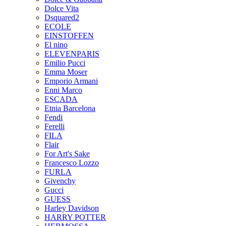
Dolce Vita
Dsquared2
ECOLE
EINSTOFFEN
El nino
ELEVENPARIS
Emilio Pucci
Emma Moser
Emporio Armani
Enni Marco
ESCADA
Etnia Barcelona
Fendi
Ferelli
FILA
Flair
For Art's Sake
Francesco Lozzo
FURLA
Givenchy
Gucci
GUESS
Harley Davidson
HARRY POTTER