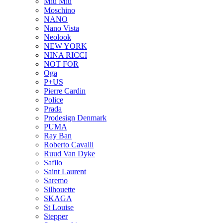
Miu Miu
Moschino
NANO
Nano Vista
Neolook
NEW YORK
NINA RICCI
NOT FOR
Oga
P+US
Pierre Cardin
Police
Prada
Prodesign Denmark
PUMA
Ray Ban
Roberto Cavalli
Ruud Van Dyke
Safilo
Saint Laurent
Saremo
Silhouette
SKAGA
St Louise
Stepper