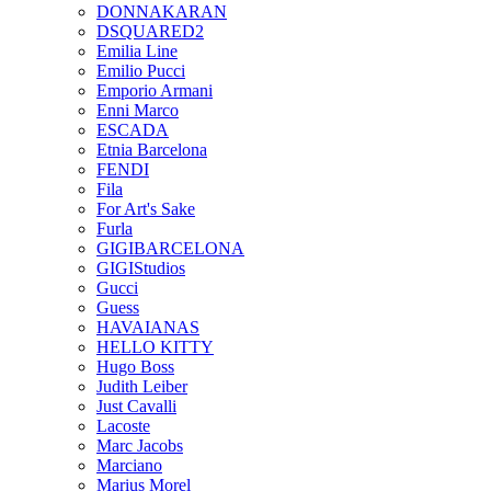
DONNAKARAN
DSQUARED2
Emilia Line
Emilio Pucci
Emporio Armani
Enni Marco
ESCADA
Etnia Barcelona
FENDI
Fila
For Art's Sake
Furla
GIGIBARCELONA
GIGIStudios
Gucci
Guess
HAVAIANAS
HELLO KITTY
Hugo Boss
Judith Leiber
Just Cavalli
Lacoste
Marc Jacobs
Marciano
Marius Morel