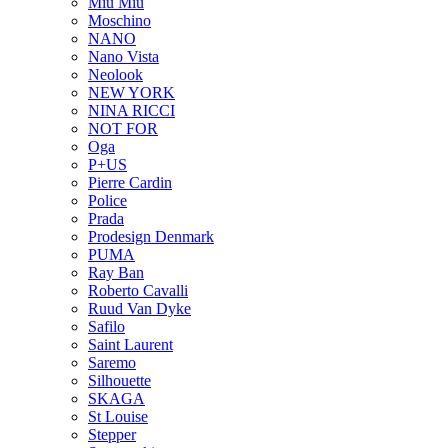
Miu Miu
Moschino
NANO
Nano Vista
Neolook
NEW YORK
NINA RICCI
NOT FOR
Oga
P+US
Pierre Cardin
Police
Prada
Prodesign Denmark
PUMA
Ray Ban
Roberto Cavalli
Ruud Van Dyke
Safilo
Saint Laurent
Saremo
Silhouette
SKAGA
St Louise
Stepper