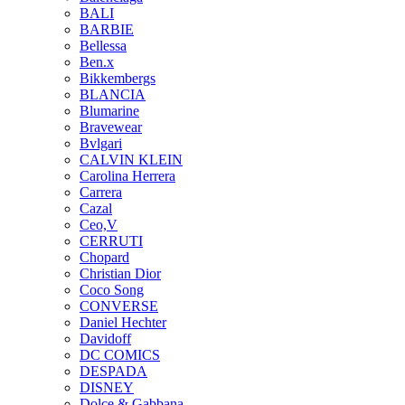
BALI
BARBIE
Bellessa
Ben.x
Bikkembergs
BLANCIA
Blumarine
Bravewear
Bvlgari
CALVIN KLEIN
Carolina Herrera
Carrera
Cazal
Ceo,V
CERRUTI
Chopard
Christian Dior
Coco Song
CONVERSE
Daniel Hechter
Davidoff
DC COMICS
DESPADA
DISNEY
Dolce & Gabbana