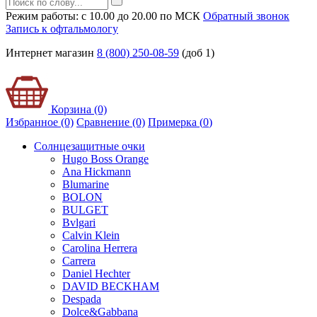
Режим работы: с 10.00 до 20.00 по МСК
Обратный звонок
Запись к офтальмологу
Интернет магазин
8 (800) 250-08-59
(доб 1)
Корзина (0)
Избранное (0)
Сравнение (0)
Примерка (
0
)
Солнцезащитные очки
Hugo Boss Orange
Ana Hickmann
Blumarine
BOLON
BULGET
Bvlgari
Calvin Klein
Carolina Herrera
Carrera
Daniel Hechter
DAVID BECKHAM
Despada
Dolce&Gabbana