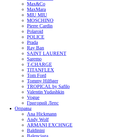
Max&Co
MaxMara
MIU MIU
MOSCHINO
Pierre Cardin
Polaroid
POLICE
Prada
Ray Ban
SAINT LAURENT
Saremo
T-CHARGE
TITANFLEX
Tom Ford
Tommy Hilfiger
TROPICAL by Safilo
Valentin Yudashkin
Vogue
Григорий Лепс
Оправы
Ana Hickmann
Andy Wolf
ARMANI EXCHNGE
Baldinini
Balenciaga