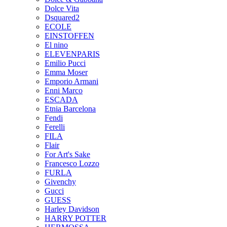
Dolce Vita
Dsquared2
ECOLE
EINSTOFFEN
El nino
ELEVENPARIS
Emilio Pucci
Emma Moser
Emporio Armani
Enni Marco
ESCADA
Etnia Barcelona
Fendi
Ferelli
FILA
Flair
For Art's Sake
Francesco Lozzo
FURLA
Givenchy
Gucci
GUESS
Harley Davidson
HARRY POTTER