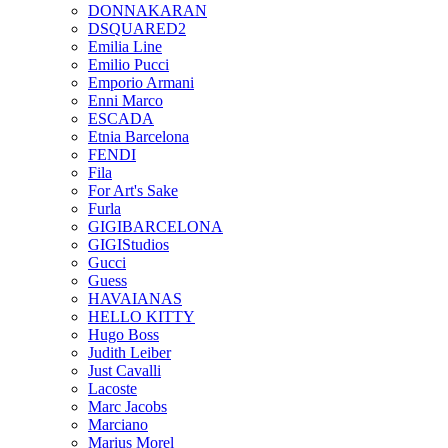
DONNAKARAN
DSQUARED2
Emilia Line
Emilio Pucci
Emporio Armani
Enni Marco
ESCADA
Etnia Barcelona
FENDI
Fila
For Art's Sake
Furla
GIGIBARCELONA
GIGIStudios
Gucci
Guess
HAVAIANAS
HELLO KITTY
Hugo Boss
Judith Leiber
Just Cavalli
Lacoste
Marc Jacobs
Marciano
Marius Morel