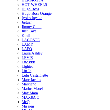
HERMOSSA
HOT WHEELS
Hugo Boss
Hugo Boss Orange
Iyoko Inyake
Jaguar
Jimmy Choo
Just Cavalli
Koali
LACOSTE
LAMY
LAPO
Laura Ashley
LEVIS
Life kids
Lightec
Liu Jo
Lulu Castagnette
Marc Jacobs
Marciano
Marius Morel
Max Mara
MAX&CO
McQ
Missoni