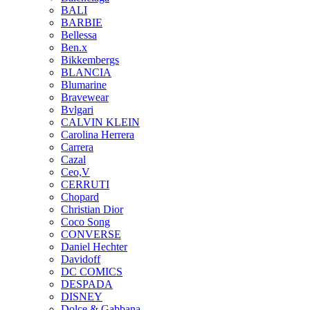
BALI
BARBIE
Bellessa
Ben.x
Bikkembergs
BLANCIA
Blumarine
Bravewear
Bvlgari
CALVIN KLEIN
Carolina Herrera
Carrera
Cazal
Ceo,V
CERRUTI
Chopard
Christian Dior
Coco Song
CONVERSE
Daniel Hechter
Davidoff
DC COMICS
DESPADA
DISNEY
Dolce & Gabbana