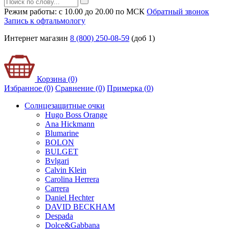
Режим работы: с 10.00 до 20.00 по МСК
Обратный звонок
Запись к офтальмологу
Интернет магазин
8 (800) 250-08-59
(доб 1)
Корзина (0)
Избранное (0)
Сравнение (0)
Примерка (
0
)
Солнцезащитные очки
Hugo Boss Orange
Ana Hickmann
Blumarine
BOLON
BULGET
Bvlgari
Calvin Klein
Carolina Herrera
Carrera
Daniel Hechter
DAVID BECKHAM
Despada
Dolce&Gabbana