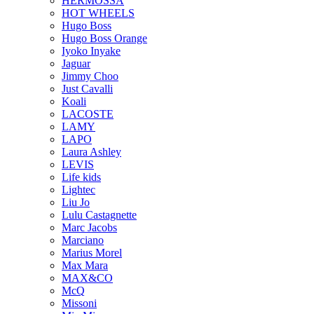
HERMOSSA
HOT WHEELS
Hugo Boss
Hugo Boss Orange
Iyoko Inyake
Jaguar
Jimmy Choo
Just Cavalli
Koali
LACOSTE
LAMY
LAPO
Laura Ashley
LEVIS
Life kids
Lightec
Liu Jo
Lulu Castagnette
Marc Jacobs
Marciano
Marius Morel
Max Mara
MAX&CO
McQ
Missoni