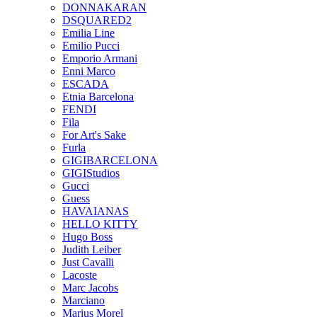
DONNAKARAN
DSQUARED2
Emilia Line
Emilio Pucci
Emporio Armani
Enni Marco
ESCADA
Etnia Barcelona
FENDI
Fila
For Art's Sake
Furla
GIGIBARCELONA
GIGIStudios
Gucci
Guess
HAVAIANAS
HELLO KITTY
Hugo Boss
Judith Leiber
Just Cavalli
Lacoste
Marc Jacobs
Marciano
Marius Morel