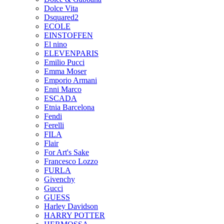
Dolce Vita
Dsquared2
ECOLE
EINSTOFFEN
El nino
ELEVENPARIS
Emilio Pucci
Emma Moser
Emporio Armani
Enni Marco
ESCADA
Etnia Barcelona
Fendi
Ferelli
FILA
Flair
For Art's Sake
Francesco Lozzo
FURLA
Givenchy
Gucci
GUESS
Harley Davidson
HARRY POTTER