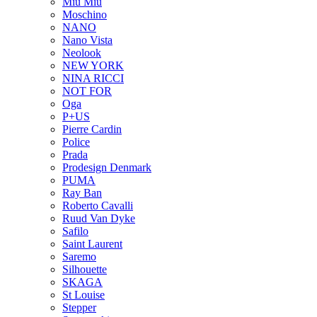
Miu Miu
Moschino
NANO
Nano Vista
Neolook
NEW YORK
NINA RICCI
NOT FOR
Oga
P+US
Pierre Cardin
Police
Prada
Prodesign Denmark
PUMA
Ray Ban
Roberto Cavalli
Ruud Van Dyke
Safilo
Saint Laurent
Saremo
Silhouette
SKAGA
St Louise
Stepper