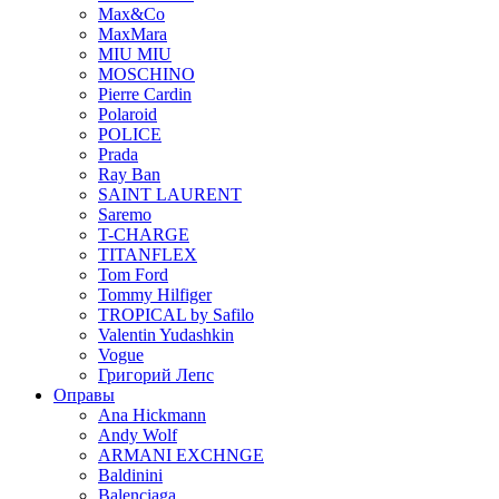
Max&Co
MaxMara
MIU MIU
MOSCHINO
Pierre Cardin
Polaroid
POLICE
Prada
Ray Ban
SAINT LAURENT
Saremo
T-CHARGE
TITANFLEX
Tom Ford
Tommy Hilfiger
TROPICAL by Safilo
Valentin Yudashkin
Vogue
Григорий Лепс
Оправы
Ana Hickmann
Andy Wolf
ARMANI EXCHNGE
Baldinini
Balenciaga