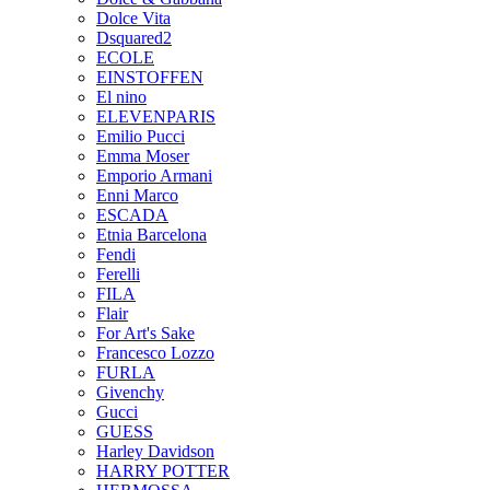
Dolce Vita
Dsquared2
ECOLE
EINSTOFFEN
El nino
ELEVENPARIS
Emilio Pucci
Emma Moser
Emporio Armani
Enni Marco
ESCADA
Etnia Barcelona
Fendi
Ferelli
FILA
Flair
For Art's Sake
Francesco Lozzo
FURLA
Givenchy
Gucci
GUESS
Harley Davidson
HARRY POTTER