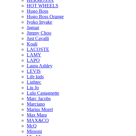
HERMOSSA
HOT WHEELS
Hugo Boss
Hugo Boss Orange
Iyoko Inyake
Jaguar
Jimmy Choo
Just Cavalli
Koali
LACOSTE
LAMY
LAPO
Laura Ashley
LEVIS
Life kids
Lightec
Liu Jo
Lulu Castagnette
Marc Jacobs
Marciano
Marius Morel
Max Mara
MAX&CO
McQ
Missoni