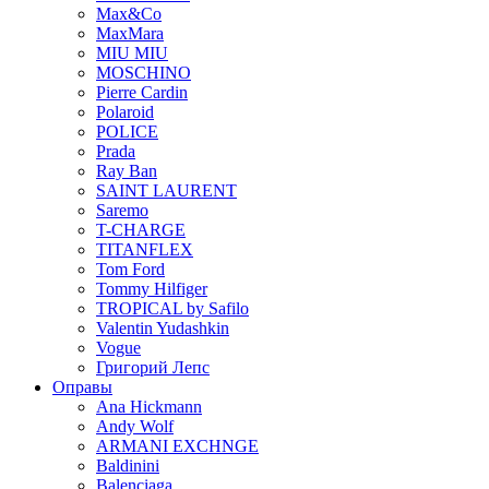
Max&Co
MaxMara
MIU MIU
MOSCHINO
Pierre Cardin
Polaroid
POLICE
Prada
Ray Ban
SAINT LAURENT
Saremo
T-CHARGE
TITANFLEX
Tom Ford
Tommy Hilfiger
TROPICAL by Safilo
Valentin Yudashkin
Vogue
Григорий Лепс
Оправы
Ana Hickmann
Andy Wolf
ARMANI EXCHNGE
Baldinini
Balenciaga