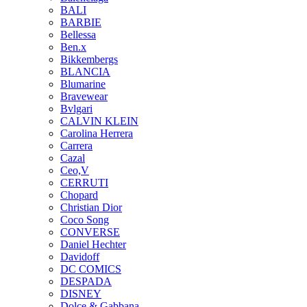
BALI
BARBIE
Bellessa
Ben.x
Bikkembergs
BLANCIA
Blumarine
Bravewear
Bvlgari
CALVIN KLEIN
Carolina Herrera
Carrera
Cazal
Ceo,V
CERRUTI
Chopard
Christian Dior
Coco Song
CONVERSE
Daniel Hechter
Davidoff
DC COMICS
DESPADA
DISNEY
Dolce & Gabbana