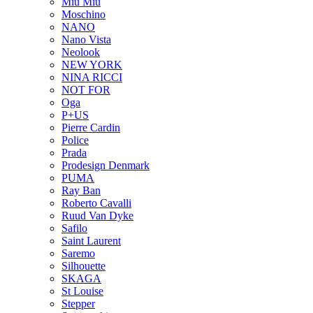
Miu Miu
Moschino
NANO
Nano Vista
Neolook
NEW YORK
NINA RICCI
NOT FOR
Oga
P+US
Pierre Cardin
Police
Prada
Prodesign Denmark
PUMA
Ray Ban
Roberto Cavalli
Ruud Van Dyke
Safilo
Saint Laurent
Saremo
Silhouette
SKAGA
St Louise
Stepper