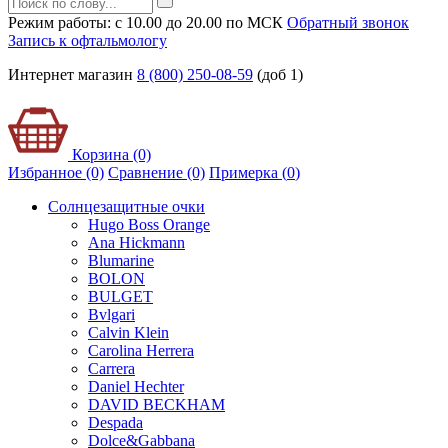
Режим работы: с 10.00 до 20.00 по МСК
Обратный звонок
Запись к офтальмологу
Интернет магазин
8 (800) 250-08-59
(доб 1)
Корзина (0)
Избранное (0)
Сравнение (0)
Примерка (
0
)
Солнцезащитные очки
Hugo Boss Orange
Ana Hickmann
Blumarine
BOLON
BULGET
Bvlgari
Calvin Klein
Carolina Herrera
Carrera
Daniel Hechter
DAVID BECKHAM
Despada
Dolce&Gabbana