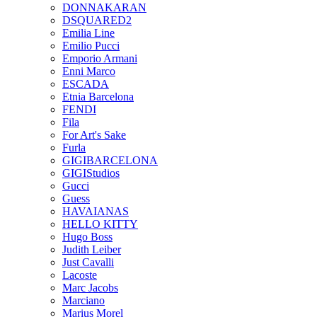
DONNAKARAN
DSQUARED2
Emilia Line
Emilio Pucci
Emporio Armani
Enni Marco
ESCADA
Etnia Barcelona
FENDI
Fila
For Art's Sake
Furla
GIGIBARCELONA
GIGIStudios
Gucci
Guess
HAVAIANAS
HELLO KITTY
Hugo Boss
Judith Leiber
Just Cavalli
Lacoste
Marc Jacobs
Marciano
Marius Morel