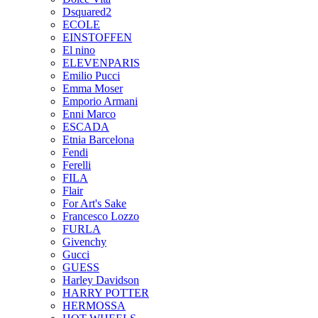
Dsquared2
ECOLE
EINSTOFFEN
El nino
ELEVENPARIS
Emilio Pucci
Emma Moser
Emporio Armani
Enni Marco
ESCADA
Etnia Barcelona
Fendi
Ferelli
FILA
Flair
For Art's Sake
Francesco Lozzo
FURLA
Givenchy
Gucci
GUESS
Harley Davidson
HARRY POTTER
HERMOSSA