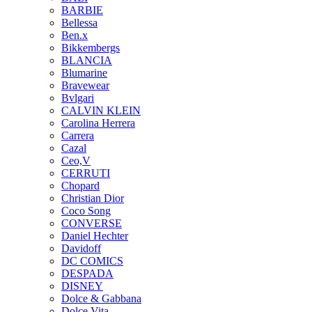
BARBIE
Bellessa
Ben.x
Bikkembergs
BLANCIA
Blumarine
Bravewear
Bvlgari
CALVIN KLEIN
Carolina Herrera
Carrera
Cazal
Ceo,V
CERRUTI
Chopard
Christian Dior
Coco Song
CONVERSE
Daniel Hechter
Davidoff
DC COMICS
DESPADA
DISNEY
Dolce & Gabbana
Dolce Vita