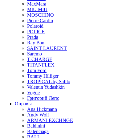
MaxMara
MIU MIU
MOSCHINO
Pierre Cardin
Polaroid
POLICE
Prada
Ray Ban
SAINT LAURENT
Saremo
T-CHARGE
TITANFLEX
Tom Ford
Tommy Hilfiger
TROPICAL by Safilo
Valentin Yudashkin
Vogue
Григорий Лепс
Оправы
Ana Hickmann
Andy Wolf
ARMANI EXCHNGE
Baldinini
Balenciaga
BALI