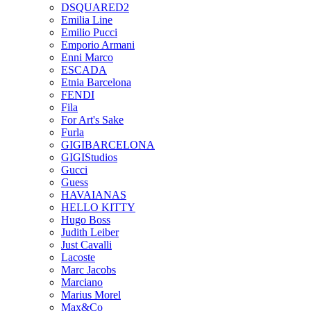
DSQUARED2
Emilia Line
Emilio Pucci
Emporio Armani
Enni Marco
ESCADA
Etnia Barcelona
FENDI
Fila
For Art's Sake
Furla
GIGIBARCELONA
GIGIStudios
Gucci
Guess
HAVAIANAS
HELLO KITTY
Hugo Boss
Judith Leiber
Just Cavalli
Lacoste
Marc Jacobs
Marciano
Marius Morel
Max&Co