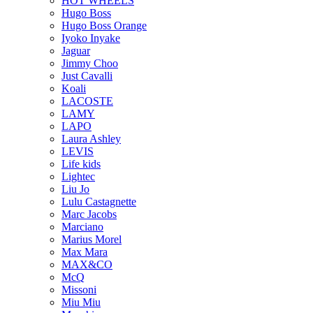
HOT WHEELS
Hugo Boss
Hugo Boss Orange
Iyoko Inyake
Jaguar
Jimmy Choo
Just Cavalli
Koali
LACOSTE
LAMY
LAPO
Laura Ashley
LEVIS
Life kids
Lightec
Liu Jo
Lulu Castagnette
Marc Jacobs
Marciano
Marius Morel
Max Mara
MAX&CO
McQ
Missoni
Miu Miu