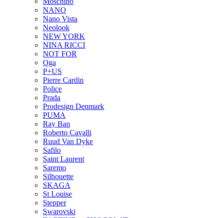
Moschino
NANO
Nano Vista
Neolook
NEW YORK
NINA RICCI
NOT FOR
Oga
P+US
Pierre Cardin
Police
Prada
Prodesign Denmark
PUMA
Ray Ban
Roberto Cavalli
Ruud Van Dyke
Safilo
Saint Laurent
Saremo
Silhouette
SKAGA
St Louise
Stepper
Swarovski