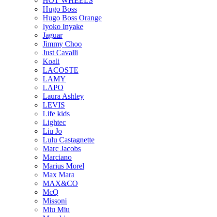
HOT WHEELS
Hugo Boss
Hugo Boss Orange
Iyoko Inyake
Jaguar
Jimmy Choo
Just Cavalli
Koali
LACOSTE
LAMY
LAPO
Laura Ashley
LEVIS
Life kids
Lightec
Liu Jo
Lulu Castagnette
Marc Jacobs
Marciano
Marius Morel
Max Mara
MAX&CO
McQ
Missoni
Miu Miu