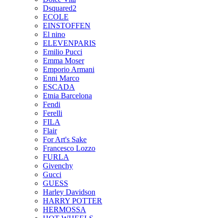
Dsquared2
ECOLE
EINSTOFFEN
El nino
ELEVENPARIS
Emilio Pucci
Emma Moser
Emporio Armani
Enni Marco
ESCADA
Etnia Barcelona
Fendi
Ferelli
FILA
Flair
For Art's Sake
Francesco Lozzo
FURLA
Givenchy
Gucci
GUESS
Harley Davidson
HARRY POTTER
HERMOSSA