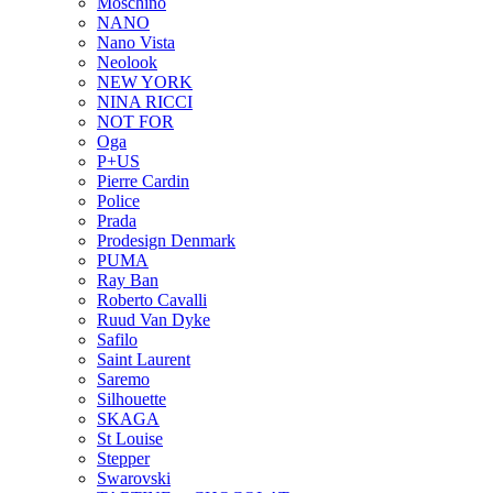
Moschino
NANO
Nano Vista
Neolook
NEW YORK
NINA RICCI
NOT FOR
Oga
P+US
Pierre Cardin
Police
Prada
Prodesign Denmark
PUMA
Ray Ban
Roberto Cavalli
Ruud Van Dyke
Safilo
Saint Laurent
Saremo
Silhouette
SKAGA
St Louise
Stepper
Swarovski