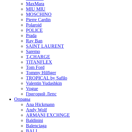
MaxMara
MIU MIU
MOSCHINO
Pierre Cardin
Polaroid
POLICE
Prada
Ray Ban
SAINT LAURENT
Saremo
T-CHARGE
TITANFLEX
Tom Ford
Tommy Hilfiger
TROPICAL by Safilo
Valentin Yudashkin
Vogue
Григорий Лепс
Оправы
Ana Hickmann
Andy Wolf
ARMANI EXCHNGE
Baldinini
Balenciaga
BALI