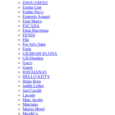
DSQUARED2
Emilia Line
Emilio Pucci
Emporio Armani
Enni Marco
ESCADA
Etnia Barcelona
FENDI
Fila
For Art's Sake
Furla
GIGIBARCELONA
GIGIStudios
Gucci
Guess
HAVAIANAS
HELLO KITTY
Hugo Boss
Judith Leiber
Just Cavalli
Lacoste
Marc Jacobs
Marciano
Marius Morel
Max&Co