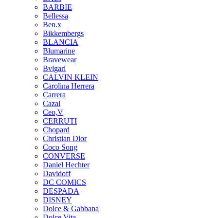
BARBIE
Bellessa
Ben.x
Bikkembergs
BLANCIA
Blumarine
Bravewear
Bvlgari
CALVIN KLEIN
Carolina Herrera
Carrera
Cazal
Ceo,V
CERRUTI
Chopard
Christian Dior
Coco Song
CONVERSE
Daniel Hechter
Davidoff
DC COMICS
DESPADA
DISNEY
Dolce & Gabbana
Dolce Vita