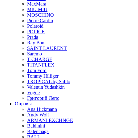
MaxMara
MIU MIU
MOSCHINO
Pierre Cardin
Polaroid
POLICE
Prada
Ray Ban
SAINT LAURENT
Saremo
T-CHARGE
TITANFLEX
Tom Ford
Tommy Hilfiger
TROPICAL by Safilo
Valentin Yudashkin
Vogue
Григорий Лепс
Оправы
Ana Hickmann
Andy Wolf
ARMANI EXCHNGE
Baldinini
Balenciaga
BALI