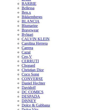
BARBIE
Bellessa
Ben.x
Bikkembergs
BLANCIA
Blumarine
Bravewear
Bvlgari
CALVIN KLEIN
Carolina Herrera
Carrera
Cazal
Ceo,V
CERRUTI
Chopard
Christian Dior
Coco Song
CONVERSE
Daniel Hechter
Davidoff
DC COMICS
DESPADA
DISNEY
Dolce & Gabbana
Dolce Vita