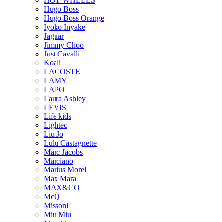
HOT WHEELS
Hugo Boss
Hugo Boss Orange
Iyoko Inyake
Jaguar
Jimmy Choo
Just Cavalli
Koali
LACOSTE
LAMY
LAPO
Laura Ashley
LEVIS
Life kids
Lightec
Liu Jo
Lulu Castagnette
Marc Jacobs
Marciano
Marius Morel
Max Mara
MAX&CO
McQ
Missoni
Miu Miu