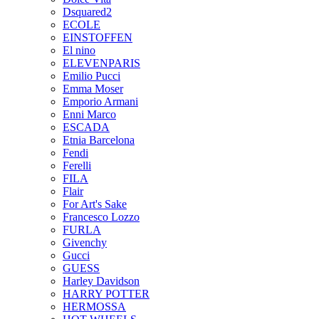
Dsquared2
ECOLE
EINSTOFFEN
El nino
ELEVENPARIS
Emilio Pucci
Emma Moser
Emporio Armani
Enni Marco
ESCADA
Etnia Barcelona
Fendi
Ferelli
FILA
Flair
For Art's Sake
Francesco Lozzo
FURLA
Givenchy
Gucci
GUESS
Harley Davidson
HARRY POTTER
HERMOSSA