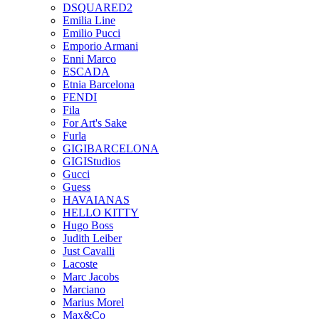
DSQUARED2
Emilia Line
Emilio Pucci
Emporio Armani
Enni Marco
ESCADA
Etnia Barcelona
FENDI
Fila
For Art's Sake
Furla
GIGIBARCELONA
GIGIStudios
Gucci
Guess
HAVAIANAS
HELLO KITTY
Hugo Boss
Judith Leiber
Just Cavalli
Lacoste
Marc Jacobs
Marciano
Marius Morel
Max&Co