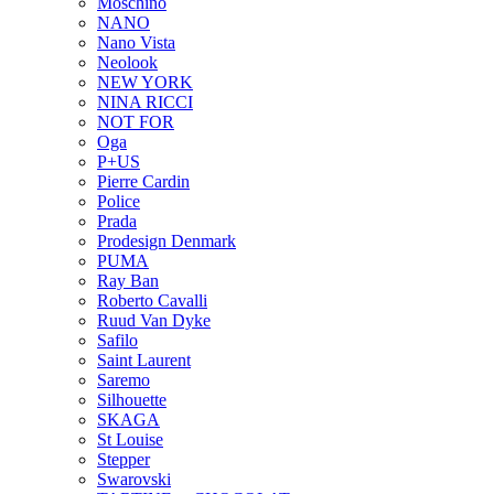
Moschino
NANO
Nano Vista
Neolook
NEW YORK
NINA RICCI
NOT FOR
Oga
P+US
Pierre Cardin
Police
Prada
Prodesign Denmark
PUMA
Ray Ban
Roberto Cavalli
Ruud Van Dyke
Safilo
Saint Laurent
Saremo
Silhouette
SKAGA
St Louise
Stepper
Swarovski