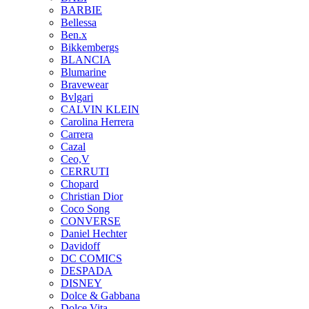
BARBIE
Bellessa
Ben.x
Bikkembergs
BLANCIA
Blumarine
Bravewear
Bvlgari
CALVIN KLEIN
Carolina Herrera
Carrera
Cazal
Ceo,V
CERRUTI
Chopard
Christian Dior
Coco Song
CONVERSE
Daniel Hechter
Davidoff
DC COMICS
DESPADA
DISNEY
Dolce & Gabbana
Dolce Vita