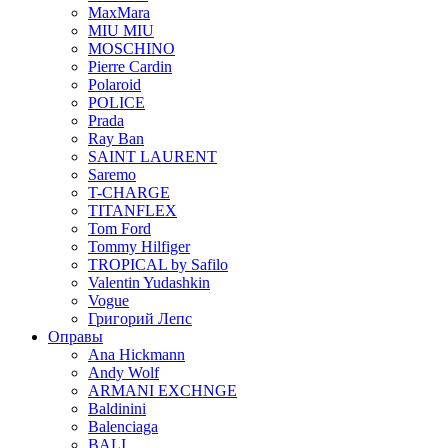
MaxMara
MIU MIU
MOSCHINO
Pierre Cardin
Polaroid
POLICE
Prada
Ray Ban
SAINT LAURENT
Saremo
T-CHARGE
TITANFLEX
Tom Ford
Tommy Hilfiger
TROPICAL by Safilo
Valentin Yudashkin
Vogue
Григорий Лепс
Оправы
Ana Hickmann
Andy Wolf
ARMANI EXCHNGE
Baldinini
Balenciaga
BALI