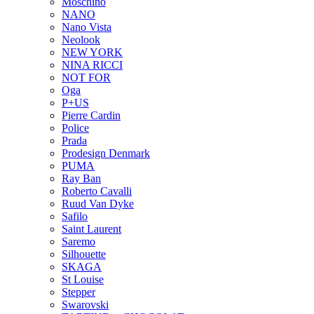
Moschino
NANO
Nano Vista
Neolook
NEW YORK
NINA RICCI
NOT FOR
Oga
P+US
Pierre Cardin
Police
Prada
Prodesign Denmark
PUMA
Ray Ban
Roberto Cavalli
Ruud Van Dyke
Safilo
Saint Laurent
Saremo
Silhouette
SKAGA
St Louise
Stepper
Swarovski