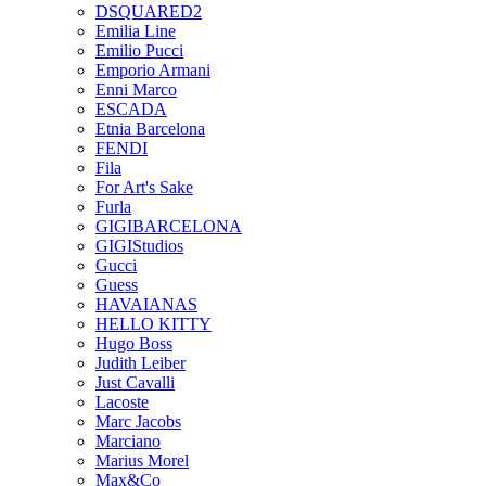
DSQUARED2
Emilia Line
Emilio Pucci
Emporio Armani
Enni Marco
ESCADA
Etnia Barcelona
FENDI
Fila
For Art's Sake
Furla
GIGIBARCELONA
GIGIStudios
Gucci
Guess
HAVAIANAS
HELLO KITTY
Hugo Boss
Judith Leiber
Just Cavalli
Lacoste
Marc Jacobs
Marciano
Marius Morel
Max&Co