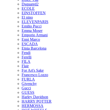
Dsquared2
ECOLE
EINSTOFFEN
El nino
ELEVENPARIS
Emilio Pucci
Emma Moser
Emporio Armani
Enni Marco
ESCADA
Etnia Barcelona
Fendi
Ferelli
FILA
Flair
For Art's Sake
Francesco Lozzo
FURLA
Givenchy
Gucci
GUESS
Harley Davidson
HARRY POTTER
HERMOSSA