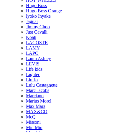
HOT WHEELS
Hugo Boss
Hugo Boss Orange
Iyoko Inyake
Jaguar
Jimmy Choo
Just Cavalli
Koali
LACOSTE
LAMY
LAPO
Laura Ashley
LEVIS
Life kids
Lightec
Liu Jo
Lulu Castagnette
Marc Jacobs
Marciano
Marius Morel
Max Mara
MAX&CO
McQ
Missoni
Miu Miu