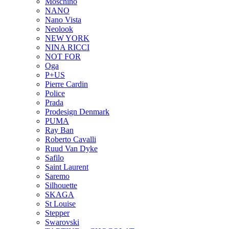
Moschino
NANO
Nano Vista
Neolook
NEW YORK
NINA RICCI
NOT FOR
Oga
P+US
Pierre Cardin
Police
Prada
Prodesign Denmark
PUMA
Ray Ban
Roberto Cavalli
Ruud Van Dyke
Safilo
Saint Laurent
Saremo
Silhouette
SKAGA
St Louise
Stepper
Swarovski