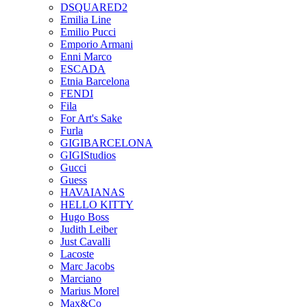
DSQUARED2
Emilia Line
Emilio Pucci
Emporio Armani
Enni Marco
ESCADA
Etnia Barcelona
FENDI
Fila
For Art's Sake
Furla
GIGIBARCELONA
GIGIStudios
Gucci
Guess
HAVAIANAS
HELLO KITTY
Hugo Boss
Judith Leiber
Just Cavalli
Lacoste
Marc Jacobs
Marciano
Marius Morel
Max&Co