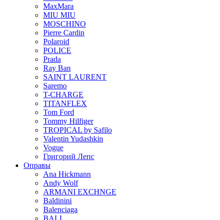
MaxMara
MIU MIU
MOSCHINO
Pierre Cardin
Polaroid
POLICE
Prada
Ray Ban
SAINT LAURENT
Saremo
T-CHARGE
TITANFLEX
Tom Ford
Tommy Hilfiger
TROPICAL by Safilo
Valentin Yudashkin
Vogue
Григорий Лепс
Оправы
Ana Hickmann
Andy Wolf
ARMANI EXCHNGE
Baldinini
Balenciaga
BALI