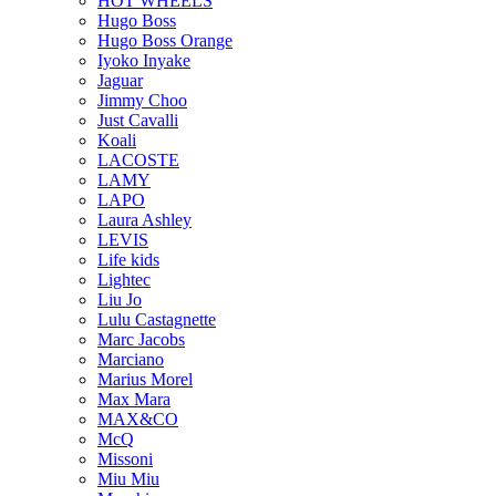
HOT WHEELS
Hugo Boss
Hugo Boss Orange
Iyoko Inyake
Jaguar
Jimmy Choo
Just Cavalli
Koali
LACOSTE
LAMY
LAPO
Laura Ashley
LEVIS
Life kids
Lightec
Liu Jo
Lulu Castagnette
Marc Jacobs
Marciano
Marius Morel
Max Mara
MAX&CO
McQ
Missoni
Miu Miu