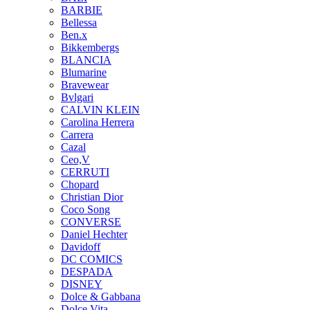
BARBIE
Bellessa
Ben.x
Bikkembergs
BLANCIA
Blumarine
Bravewear
Bvlgari
CALVIN KLEIN
Carolina Herrera
Carrera
Cazal
Ceo,V
CERRUTI
Chopard
Christian Dior
Coco Song
CONVERSE
Daniel Hechter
Davidoff
DC COMICS
DESPADA
DISNEY
Dolce & Gabbana
Dolce Vita