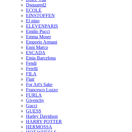
Dsquared2
ECOLE
EINSTOFFEN
El nino
ELEVENPARIS
Emilio Pucci
Emma Moser
Emporio Armani
Enni Marco
ESCADA
Etnia Barcelona
Fendi
Ferelli
FILA
Flair
For Art's Sake
Francesco Lozzo
FURLA
Givenchy
Gucci
GUESS
Harley Davidson
HARRY POTTER
HERMOSSA