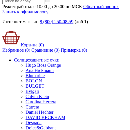
Режим работы: с 10.00 до 20.00 по МСК
Обратный звонок
Запись к офтальмологу
Интернет магазин
8 (800) 250-08-59
(доб 1)
Корзина (0)
Избранное (0)
Сравнение (0)
Примерка (
0
)
Солнцезащитные очки
Hugo Boss Orange
Ana Hickmann
Blumarine
BOLON
BULGET
Bvlgari
Calvin Klein
Carolina Herrera
Carrera
Daniel Hechter
DAVID BECKHAM
Despada
Dolce&Gabbana