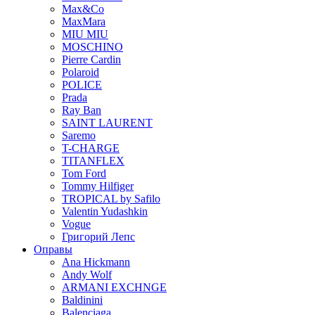
Max&Co
MaxMara
MIU MIU
MOSCHINO
Pierre Cardin
Polaroid
POLICE
Prada
Ray Ban
SAINT LAURENT
Saremo
T-CHARGE
TITANFLEX
Tom Ford
Tommy Hilfiger
TROPICAL by Safilo
Valentin Yudashkin
Vogue
Григорий Лепс
Оправы
Ana Hickmann
Andy Wolf
ARMANI EXCHNGE
Baldinini
Balenciaga