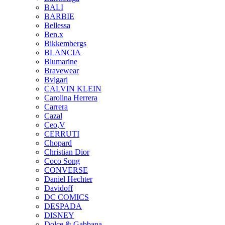
BALI
BARBIE
Bellessa
Ben.x
Bikkembergs
BLANCIA
Blumarine
Bravewear
Bvlgari
CALVIN KLEIN
Carolina Herrera
Carrera
Cazal
Ceo,V
CERRUTI
Chopard
Christian Dior
Coco Song
CONVERSE
Daniel Hechter
Davidoff
DC COMICS
DESPADA
DISNEY
Dolce & Gabbana