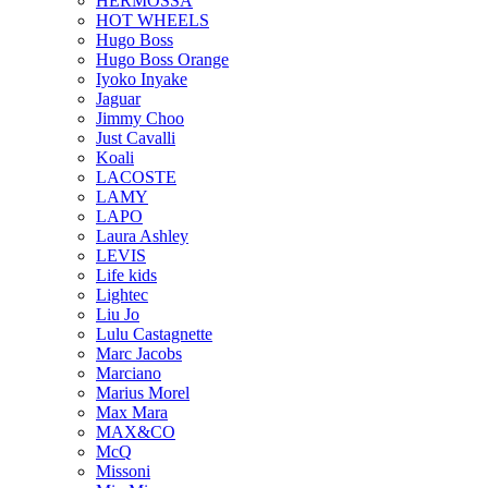
HERMOSSA
HOT WHEELS
Hugo Boss
Hugo Boss Orange
Iyoko Inyake
Jaguar
Jimmy Choo
Just Cavalli
Koali
LACOSTE
LAMY
LAPO
Laura Ashley
LEVIS
Life kids
Lightec
Liu Jo
Lulu Castagnette
Marc Jacobs
Marciano
Marius Morel
Max Mara
MAX&CO
McQ
Missoni