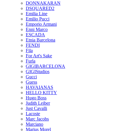
DONNAKARAN
DSQUARED2
Emilia Line
Emilio Pucci
Emporio Armani
Enni Marco
ESCADA
Etnia Barcelona
FENDI
Fila
For Art's Sake
Furla
GIGIBARCELONA
GIGIStudios
Gucci
Guess
HAVAIANAS
HELLO KITTY
Hugo Boss
Judith Leiber
Just Cavalli
Lacoste
Marc Jacobs
Marciano
Marius Morel