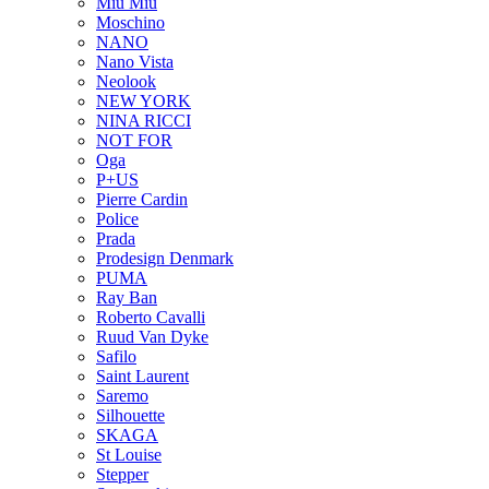
Miu Miu
Moschino
NANO
Nano Vista
Neolook
NEW YORK
NINA RICCI
NOT FOR
Oga
P+US
Pierre Cardin
Police
Prada
Prodesign Denmark
PUMA
Ray Ban
Roberto Cavalli
Ruud Van Dyke
Safilo
Saint Laurent
Saremo
Silhouette
SKAGA
St Louise
Stepper