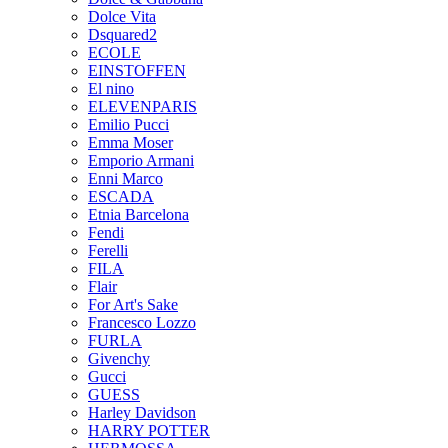
Dolce Vita
Dsquared2
ECOLE
EINSTOFFEN
El nino
ELEVENPARIS
Emilio Pucci
Emma Moser
Emporio Armani
Enni Marco
ESCADA
Etnia Barcelona
Fendi
Ferelli
FILA
Flair
For Art's Sake
Francesco Lozzo
FURLA
Givenchy
Gucci
GUESS
Harley Davidson
HARRY POTTER