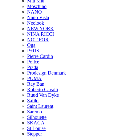
Miu Miu
Moschino
NANO
Nano Vista
Neolook
NEW YORK
NINA RICCI
NOT FOR
Oga
P+US
Pierre Cardin
Police
Prada
Prodesign Denmark
PUMA
Ray Ban
Roberto Cavalli
Ruud Van Dyke
Safilo
Saint Laurent
Saremo
Silhouette
SKAGA
St Louise
Stepper