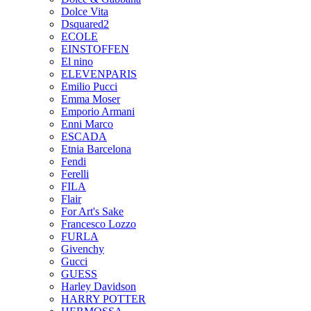
Dolce Vita
Dsquared2
ECOLE
EINSTOFFEN
El nino
ELEVENPARIS
Emilio Pucci
Emma Moser
Emporio Armani
Enni Marco
ESCADA
Etnia Barcelona
Fendi
Ferelli
FILA
Flair
For Art's Sake
Francesco Lozzo
FURLA
Givenchy
Gucci
GUESS
Harley Davidson
HARRY POTTER