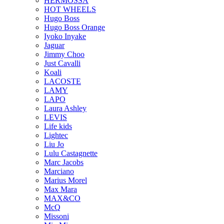
HERMOSSA
HOT WHEELS
Hugo Boss
Hugo Boss Orange
Iyoko Inyake
Jaguar
Jimmy Choo
Just Cavalli
Koali
LACOSTE
LAMY
LAPO
Laura Ashley
LEVIS
Life kids
Lightec
Liu Jo
Lulu Castagnette
Marc Jacobs
Marciano
Marius Morel
Max Mara
MAX&CO
McQ
Missoni