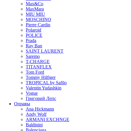
Max&Co
MaxMara
MIU MIU
MOSCHINO
Pierre Cardin
Polaroid
POLICE
Prada
Ray Ban
SAINT LAURENT
Saremo
T-CHARGE
TITANFLEX
Tom Ford
Tommy Hilfiger
TROPICAL by Safilo
Valentin Yudashkin
Vogue
Григорий Лепс
Оправы
Ana Hickmann
Andy Wolf
ARMANI EXCHNGE
Baldinini
Balenciaga