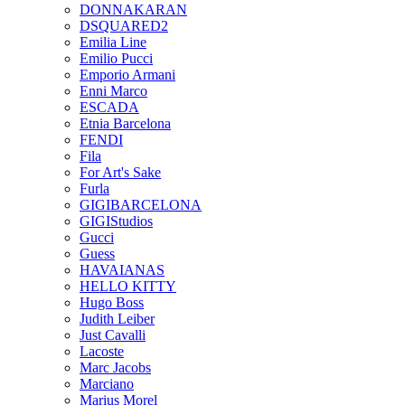
DONNAKARAN
DSQUARED2
Emilia Line
Emilio Pucci
Emporio Armani
Enni Marco
ESCADA
Etnia Barcelona
FENDI
Fila
For Art's Sake
Furla
GIGIBARCELONA
GIGIStudios
Gucci
Guess
HAVAIANAS
HELLO KITTY
Hugo Boss
Judith Leiber
Just Cavalli
Lacoste
Marc Jacobs
Marciano
Marius Morel