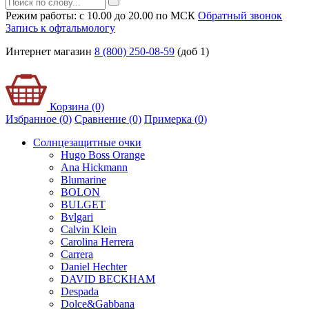
Режим работы: с 10.00 до 20.00 по МСК
Обратный звонок
Запись к офтальмологу
Интернет магазин
8 (800) 250-08-59
(доб 1)
Корзина (0)
Избранное (0)
Сравнение (0)
Примерка (
0
)
Солнцезащитные очки
Hugo Boss Orange
Ana Hickmann
Blumarine
BOLON
BULGET
Bvlgari
Calvin Klein
Carolina Herrera
Carrera
Daniel Hechter
DAVID BECKHAM
Despada
Dolce&Gabbana