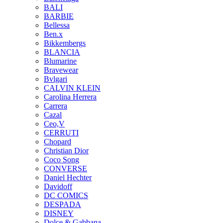
BALI
BARBIE
Bellessa
Ben.x
Bikkembergs
BLANCIA
Blumarine
Bravewear
Bvlgari
CALVIN KLEIN
Carolina Herrera
Carrera
Cazal
Ceo,V
CERRUTI
Chopard
Christian Dior
Coco Song
CONVERSE
Daniel Hechter
Davidoff
DC COMICS
DESPADA
DISNEY
Dolce & Gabbana