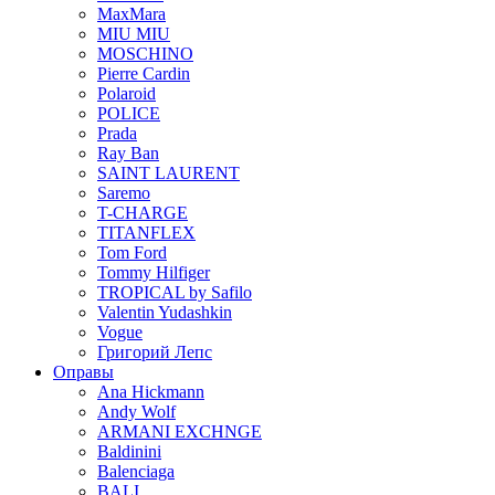
MaxMara
MIU MIU
MOSCHINO
Pierre Cardin
Polaroid
POLICE
Prada
Ray Ban
SAINT LAURENT
Saremo
T-CHARGE
TITANFLEX
Tom Ford
Tommy Hilfiger
TROPICAL by Safilo
Valentin Yudashkin
Vogue
Григорий Лепс
Оправы
Ana Hickmann
Andy Wolf
ARMANI EXCHNGE
Baldinini
Balenciaga
BALI