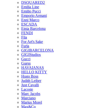
DSQUARED2
Emilia Line
Emilio Pucci
Emporio Armani
Enni Marco
ESCADA
Etnia Barcelona
FENDI
Fila
For Art's Sake
Furla
GIGIBARCELONA
GIGIStudios
Gucci
Guess
HAVAIANAS
HELLO KITTY
Hugo Boss
Judith Leiber
Just Cavalli
Lacoste
Marc Jacobs
Marciano
Marius Morel
Max&Co