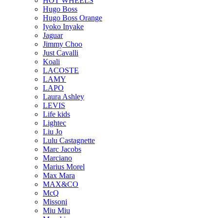
HOT WHEELS
Hugo Boss
Hugo Boss Orange
Iyoko Inyake
Jaguar
Jimmy Choo
Just Cavalli
Koali
LACOSTE
LAMY
LAPO
Laura Ashley
LEVIS
Life kids
Lightec
Liu Jo
Lulu Castagnette
Marc Jacobs
Marciano
Marius Morel
Max Mara
MAX&CO
McQ
Missoni
Miu Miu