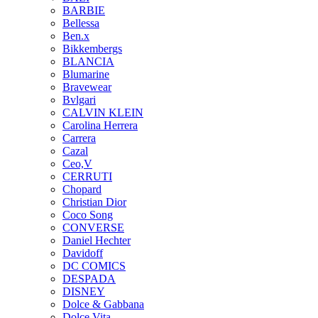
BARBIE
Bellessa
Ben.x
Bikkembergs
BLANCIA
Blumarine
Bravewear
Bvlgari
CALVIN KLEIN
Carolina Herrera
Carrera
Cazal
Ceo,V
CERRUTI
Chopard
Christian Dior
Coco Song
CONVERSE
Daniel Hechter
Davidoff
DC COMICS
DESPADA
DISNEY
Dolce & Gabbana
Dolce Vita