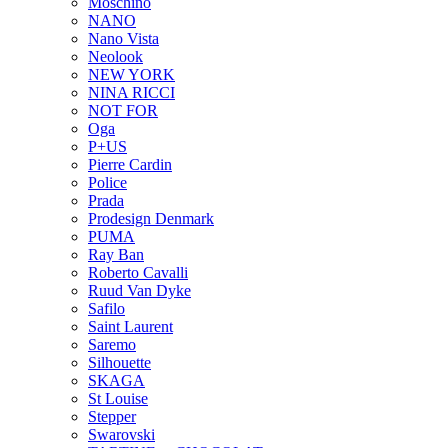
Moschino
NANO
Nano Vista
Neolook
NEW YORK
NINA RICCI
NOT FOR
Oga
P+US
Pierre Cardin
Police
Prada
Prodesign Denmark
PUMA
Ray Ban
Roberto Cavalli
Ruud Van Dyke
Safilo
Saint Laurent
Saremo
Silhouette
SKAGA
St Louise
Stepper
Swarovski