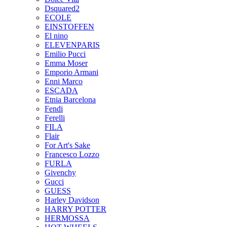
Dsquared2
ECOLE
EINSTOFFEN
El nino
ELEVENPARIS
Emilio Pucci
Emma Moser
Emporio Armani
Enni Marco
ESCADA
Etnia Barcelona
Fendi
Ferelli
FILA
Flair
For Art's Sake
Francesco Lozzo
FURLA
Givenchy
Gucci
GUESS
Harley Davidson
HARRY POTTER
HERMOSSA