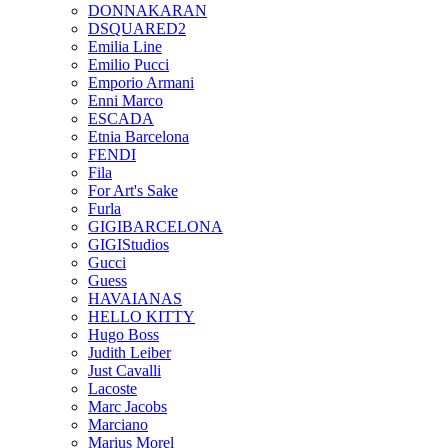
DONNAKARAN
DSQUARED2
Emilia Line
Emilio Pucci
Emporio Armani
Enni Marco
ESCADA
Etnia Barcelona
FENDI
Fila
For Art's Sake
Furla
GIGIBARCELONA
GIGIStudios
Gucci
Guess
HAVAIANAS
HELLO KITTY
Hugo Boss
Judith Leiber
Just Cavalli
Lacoste
Marc Jacobs
Marciano
Marius Morel