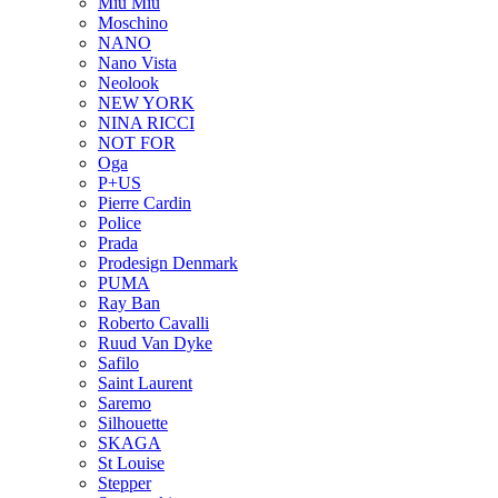
Miu Miu
Moschino
NANO
Nano Vista
Neolook
NEW YORK
NINA RICCI
NOT FOR
Oga
P+US
Pierre Cardin
Police
Prada
Prodesign Denmark
PUMA
Ray Ban
Roberto Cavalli
Ruud Van Dyke
Safilo
Saint Laurent
Saremo
Silhouette
SKAGA
St Louise
Stepper