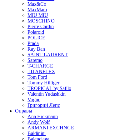
Max&Co
MaxMara
MIU MIU
MOSCHINO
Pierre Cardin
Polaroid
POLICE
Prada
Ray Ban
SAINT LAURENT
Saremo
T-CHARGE
TITANFLEX
Tom Ford
Tommy Hilfiger
TROPICAL by Safilo
Valentin Yudashkin
Vogue
Григорий Лепс
Оправы
Ana Hickmann
Andy Wolf
ARMANI EXCHNGE
Baldinini
Balenciaga