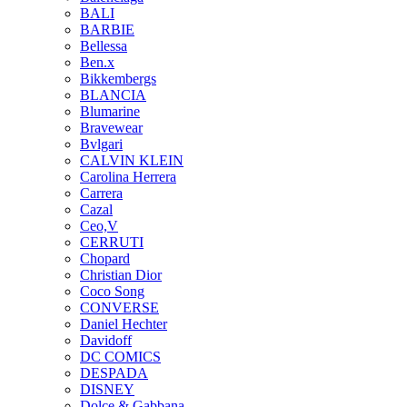
BALI
BARBIE
Bellessa
Ben.x
Bikkembergs
BLANCIA
Blumarine
Bravewear
Bvlgari
CALVIN KLEIN
Carolina Herrera
Carrera
Cazal
Ceo,V
CERRUTI
Chopard
Christian Dior
Coco Song
CONVERSE
Daniel Hechter
Davidoff
DC COMICS
DESPADA
DISNEY
Dolce & Gabbana