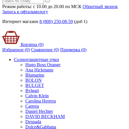
Режим работы: с 10.00 до 20.00 по МСК
Обратный звонок
Запись к офтальмологу
Интернет магазин
8 (800) 250-08-59
(доб 1)
Корзина (0)
Избранное (0)
Сравнение (0)
Примерка (
0
)
Солнцезащитные очки
Hugo Boss Orange
Ana Hickmann
Blumarine
BOLON
BULGET
Bvlgari
Calvin Klein
Carolina Herrera
Carrera
Daniel Hechter
DAVID BECKHAM
Despada
Dolce&Gabbana