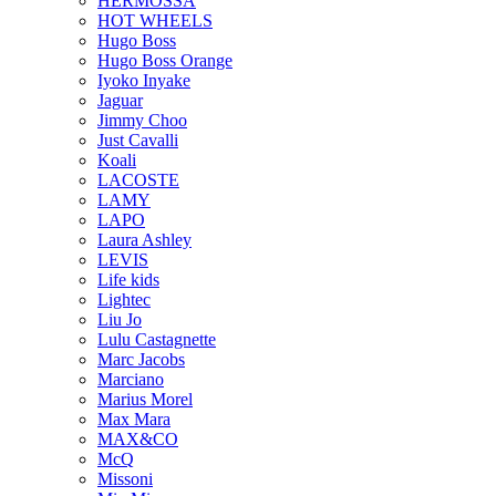
HERMOSSA
HOT WHEELS
Hugo Boss
Hugo Boss Orange
Iyoko Inyake
Jaguar
Jimmy Choo
Just Cavalli
Koali
LACOSTE
LAMY
LAPO
Laura Ashley
LEVIS
Life kids
Lightec
Liu Jo
Lulu Castagnette
Marc Jacobs
Marciano
Marius Morel
Max Mara
MAX&CO
McQ
Missoni