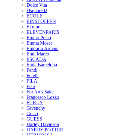
Dolce Vita
Dsquared2
ECOLE
EINSTOFFEN
El nino
ELEVENPARIS
Emilio Pucci
Emma Moser
Emporio Armani
Enni Marco
ESCADA
Etnia Barcelona
Fendi
Ferelli
FILA
Flair
For Art's Sake
Francesco Lozzo
FURLA
Givenchy
Gucci
GUESS
Harley Davidson
HARRY POTTER