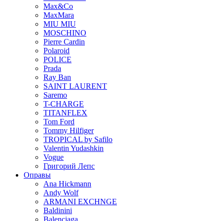
Max&Co
MaxMara
MIU MIU
MOSCHINO
Pierre Cardin
Polaroid
POLICE
Prada
Ray Ban
SAINT LAURENT
Saremo
T-CHARGE
TITANFLEX
Tom Ford
Tommy Hilfiger
TROPICAL by Safilo
Valentin Yudashkin
Vogue
Григорий Лепс
Оправы
Ana Hickmann
Andy Wolf
ARMANI EXCHNGE
Baldinini
Balenciaga