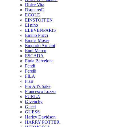
Dolce Vita
Dsquared2
ECOLE
EINSTOFFEN
El nino
ELEVENPARIS
Emilio Pucci
Emma Moser
Emporio Armani
Enni Marco
ESCADA
Etnia Barcelona
Fendi
Ferelli
FILA
Flair
For Art's Sake
Francesco Lozzo
FURLA
Givenchy
Gucci
GUESS
Harley Davidson
HARRY POTTER