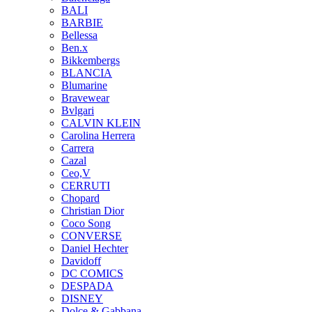
BALI
BARBIE
Bellessa
Ben.x
Bikkembergs
BLANCIA
Blumarine
Bravewear
Bvlgari
CALVIN KLEIN
Carolina Herrera
Carrera
Cazal
Ceo,V
CERRUTI
Chopard
Christian Dior
Coco Song
CONVERSE
Daniel Hechter
Davidoff
DC COMICS
DESPADA
DISNEY
Dolce & Gabbana