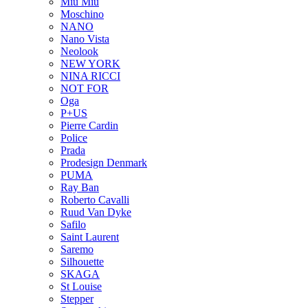
Miu Miu
Moschino
NANO
Nano Vista
Neolook
NEW YORK
NINA RICCI
NOT FOR
Oga
P+US
Pierre Cardin
Police
Prada
Prodesign Denmark
PUMA
Ray Ban
Roberto Cavalli
Ruud Van Dyke
Safilo
Saint Laurent
Saremo
Silhouette
SKAGA
St Louise
Stepper