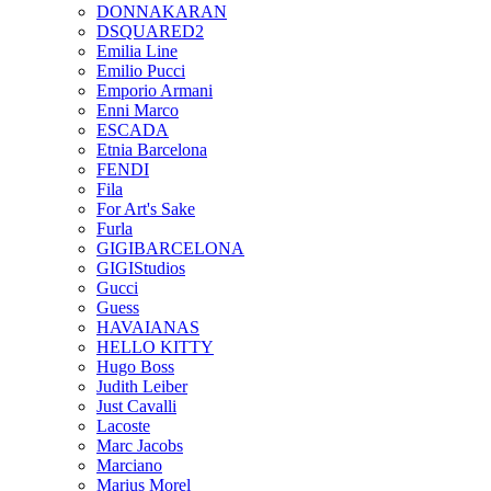
DONNAKARAN
DSQUARED2
Emilia Line
Emilio Pucci
Emporio Armani
Enni Marco
ESCADA
Etnia Barcelona
FENDI
Fila
For Art's Sake
Furla
GIGIBARCELONA
GIGIStudios
Gucci
Guess
HAVAIANAS
HELLO KITTY
Hugo Boss
Judith Leiber
Just Cavalli
Lacoste
Marc Jacobs
Marciano
Marius Morel