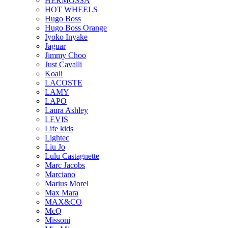
HERMOSSA
HOT WHEELS
Hugo Boss
Hugo Boss Orange
Iyoko Inyake
Jaguar
Jimmy Choo
Just Cavalli
Koali
LACOSTE
LAMY
LAPO
Laura Ashley
LEVIS
Life kids
Lightec
Liu Jo
Lulu Castagnette
Marc Jacobs
Marciano
Marius Morel
Max Mara
MAX&CO
McQ
Missoni