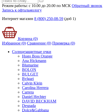
Режим работы: с 10.00 до 20.00 по МСК
Обратный звонок
Запись к офтальмологу
Интернет магазин
8 (800) 250-08-59
(доб 1)
Корзина (0)
Избранное (0)
Сравнение (0)
Примерка (
0
)
Солнцезащитные очки
Hugo Boss Orange
Ana Hickmann
Blumarine
BOLON
BULGET
Bvlgari
Calvin Klein
Carolina Herrera
Carrera
Daniel Hechter
DAVID BECKHAM
Despada
Dolce&Gabbana