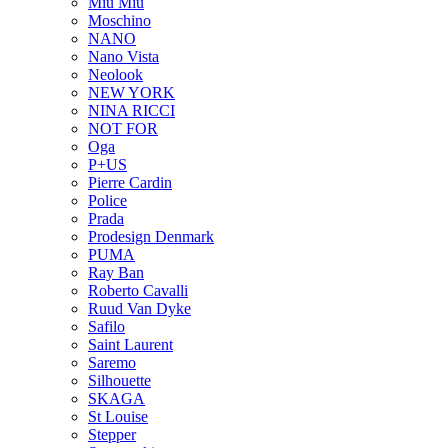
Miu Miu
Moschino
NANO
Nano Vista
Neolook
NEW YORK
NINA RICCI
NOT FOR
Oga
P+US
Pierre Cardin
Police
Prada
Prodesign Denmark
PUMA
Ray Ban
Roberto Cavalli
Ruud Van Dyke
Safilo
Saint Laurent
Saremo
Silhouette
SKAGA
St Louise
Stepper