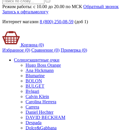
Режим работы: с 10.00 до 20.00 по МСК
Обратный звонок
Запись к офтальмологу
Интернет магазин
8 (800) 250-08-59
(доб 1)
Корзина (0)
Избранное (0)
Сравнение (0)
Примерка (
0
)
Солнцезащитные очки
Hugo Boss Orange
Ana Hickmann
Blumarine
BOLON
BULGET
Bvlgari
Calvin Klein
Carolina Herrera
Carrera
Daniel Hechter
DAVID BECKHAM
Despada
Dolce&Gabbana