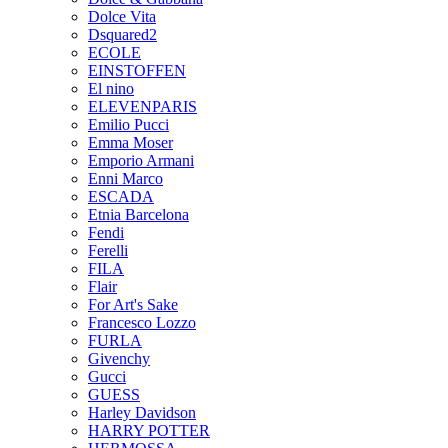
Dolce Vita
Dsquared2
ECOLE
EINSTOFFEN
El nino
ELEVENPARIS
Emilio Pucci
Emma Moser
Emporio Armani
Enni Marco
ESCADA
Etnia Barcelona
Fendi
Ferelli
FILA
Flair
For Art's Sake
Francesco Lozzo
FURLA
Givenchy
Gucci
GUESS
Harley Davidson
HARRY POTTER