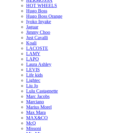
HERMOSSA
HOT WHEELS
Hugo Boss
Hugo Boss Orange
Iyoko Inyake
Jaguar
Jimmy Choo
Just Cavalli
Koali
LACOSTE
LAMY
LAPO
Laura Ashley
LEVIS
Life kids
Lightec
Liu Jo
Lulu Castagnette
Marc Jacobs
Marciano
Marius Morel
Max Mara
MAX&CO
McQ
Missoni