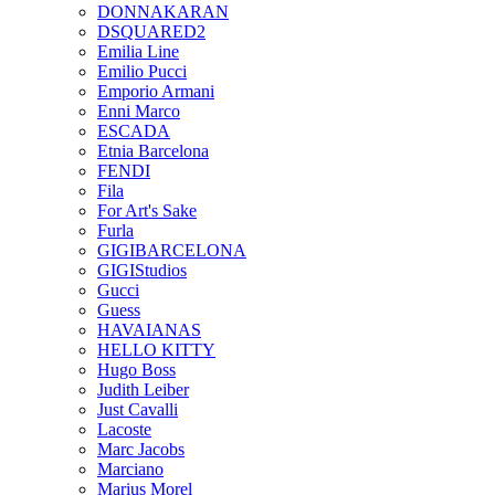
DONNAKARAN
DSQUARED2
Emilia Line
Emilio Pucci
Emporio Armani
Enni Marco
ESCADA
Etnia Barcelona
FENDI
Fila
For Art's Sake
Furla
GIGIBARCELONA
GIGIStudios
Gucci
Guess
HAVAIANAS
HELLO KITTY
Hugo Boss
Judith Leiber
Just Cavalli
Lacoste
Marc Jacobs
Marciano
Marius Morel