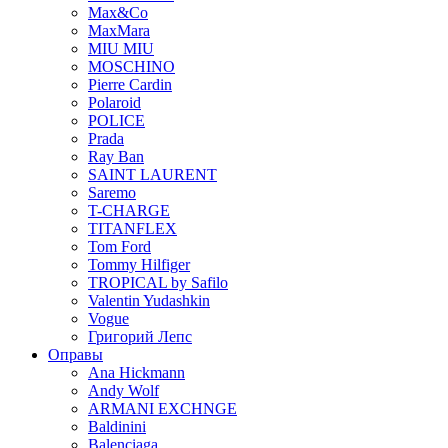
Max&Co
MaxMara
MIU MIU
MOSCHINO
Pierre Cardin
Polaroid
POLICE
Prada
Ray Ban
SAINT LAURENT
Saremo
T-CHARGE
TITANFLEX
Tom Ford
Tommy Hilfiger
TROPICAL by Safilo
Valentin Yudashkin
Vogue
Григорий Лепс
Оправы
Ana Hickmann
Andy Wolf
ARMANI EXCHNGE
Baldinini
Balenciaga