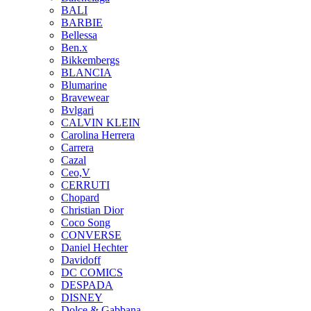
BALI
BARBIE
Bellessa
Ben.x
Bikkembergs
BLANCIA
Blumarine
Bravewear
Bvlgari
CALVIN KLEIN
Carolina Herrera
Carrera
Cazal
Ceo,V
CERRUTI
Chopard
Christian Dior
Coco Song
CONVERSE
Daniel Hechter
Davidoff
DC COMICS
DESPADA
DISNEY
Dolce & Gabbana