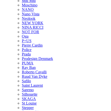
Miu Miu
Moschino
NANO
Nano Vista
Neolook
NEW YORK
NINA RICCI
NOT FOR
Oga
P+US
Pierre Cardin
Police
Prada
Prodesign Denmark
PUMA
Ray Ban
Roberto Cavalli
Ruud Van Dyke
Safilo
Saint Laurent
Saremo
Silhouette
SKAGA
St Louise
Stepper