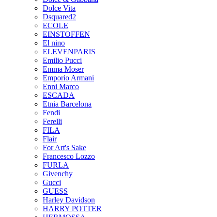
Dolce Vita
Dsquared2
ECOLE
EINSTOFFEN
El nino
ELEVENPARIS
Emilio Pucci
Emma Moser
Emporio Armani
Enni Marco
ESCADA
Etnia Barcelona
Fendi
Ferelli
FILA
Flair
For Art's Sake
Francesco Lozzo
FURLA
Givenchy
Gucci
GUESS
Harley Davidson
HARRY POTTER