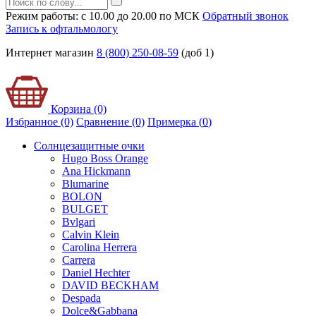
Режим работы: с 10.00 до 20.00 по МСК
Обратный звонок
Запись к офтальмологу
Интернет магазин
8 (800) 250-08-59
(доб 1)
Корзина (0)
Избранное (0)
Сравнение (0)
Примерка (
0
)
Солнцезащитные очки
Hugo Boss Orange
Ana Hickmann
Blumarine
BOLON
BULGET
Bvlgari
Calvin Klein
Carolina Herrera
Carrera
Daniel Hechter
DAVID BECKHAM
Despada
Dolce&Gabbana