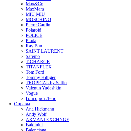
Max&Co
MaxMara
MIU MIU
MOSCHINO
Pierre Cardin
Polaroid
POLICE
Prada
Ray Ban
SAINT LAURENT
Saremo
T-CHARGE
TITANFLEX
Tom Ford
Tommy Hilfiger
TROPICAL by Safilo
Valentin Yudashkin
Vogue
Григорий Лепс
Оправы
Ana Hickmann
Andy Wolf
ARMANI EXCHNGE
Baldinini
Balenciaga