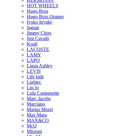
HERMOSSA
HOT WHEELS
Hugo Boss
Hugo Boss Orange
Iyoko Inyake
Jaguar
Jimmy Choo
Just Cavalli
Koali
LACOSTE
LAMY
LAPO
Laura Ashley
LEVIS
Life kids
Lightec
Liu Jo
Lulu Castagnette
Marc Jacobs
Marciano
Marius Morel
Max Mara
MAX&CO
McQ
Missoni