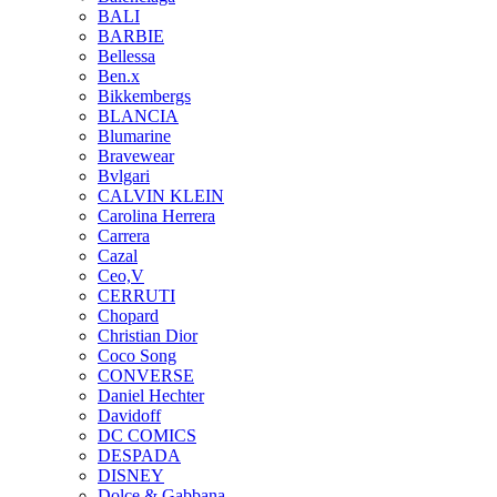
BALI
BARBIE
Bellessa
Ben.x
Bikkembergs
BLANCIA
Blumarine
Bravewear
Bvlgari
CALVIN KLEIN
Carolina Herrera
Carrera
Cazal
Ceo,V
CERRUTI
Chopard
Christian Dior
Coco Song
CONVERSE
Daniel Hechter
Davidoff
DC COMICS
DESPADA
DISNEY
Dolce & Gabbana