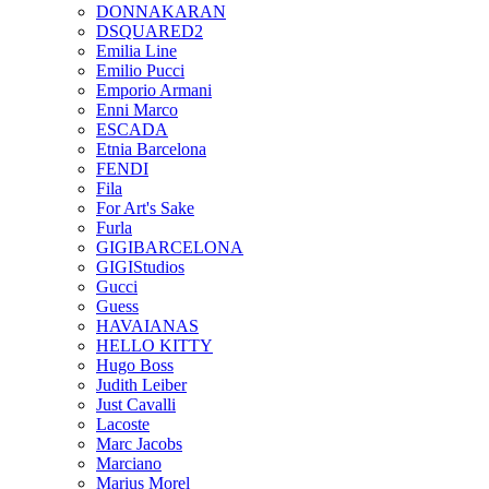
DONNAKARAN
DSQUARED2
Emilia Line
Emilio Pucci
Emporio Armani
Enni Marco
ESCADA
Etnia Barcelona
FENDI
Fila
For Art's Sake
Furla
GIGIBARCELONA
GIGIStudios
Gucci
Guess
HAVAIANAS
HELLO KITTY
Hugo Boss
Judith Leiber
Just Cavalli
Lacoste
Marc Jacobs
Marciano
Marius Morel