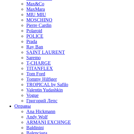
Max&Co
MaxMara
MIU MIU
MOSCHINO
Pierre Cardin
Polaroid
POLICE
Prada
Ray Ban
SAINT LAURENT
Saremo
T-CHARGE
TITANFLEX
Tom Ford
Tommy Hilfiger
TROPICAL by Safilo
Valentin Yudashkin
Vogue
Григорий Лепс
Оправы
Ana Hickmann
Andy Wolf
ARMANI EXCHNGE
Baldinini
Balenciaga