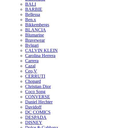
BALI
BARBIE
Bellessa
Ben.x
Bikkembergs
BLANCIA
Blumarine
Bravewear
Bvlgari
CALVIN KLEIN
Carolina Herrera
Carrera
Cazal
Ceo,V
CERRUTI
Chopard
Christian Dior
Coco Song
CONVERSE
Daniel Hechter
Davidoff
DC COMICS
DESPADA
DISNEY
Dolce & Gabbana