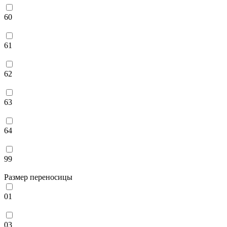
60
61
62
63
64
99
Размер переносицы
01
03