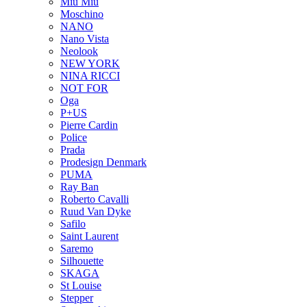
Miu Miu
Moschino
NANO
Nano Vista
Neolook
NEW YORK
NINA RICCI
NOT FOR
Oga
P+US
Pierre Cardin
Police
Prada
Prodesign Denmark
PUMA
Ray Ban
Roberto Cavalli
Ruud Van Dyke
Safilo
Saint Laurent
Saremo
Silhouette
SKAGA
St Louise
Stepper