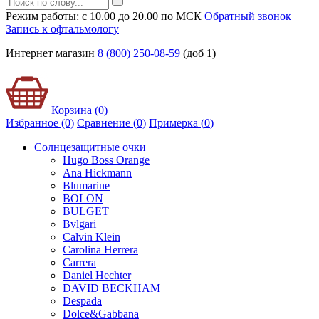
Режим работы: с 10.00 до 20.00 по МСК
Обратный звонок
Запись к офтальмологу
Интернет магазин
8 (800) 250-08-59
(доб 1)
Корзина (0)
Избранное (0)
Сравнение (0)
Примерка (
0
)
Солнцезащитные очки
Hugo Boss Orange
Ana Hickmann
Blumarine
BOLON
BULGET
Bvlgari
Calvin Klein
Carolina Herrera
Carrera
Daniel Hechter
DAVID BECKHAM
Despada
Dolce&Gabbana