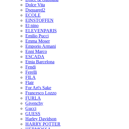
Dolce Vita
Dsquared2
ECOLE
EINSTOFFEN
El nino
ELEVENPARIS
Emilio Pucci
Emma Moser
Emporio Armani
Enni Marco
ESCADA
Etnia Barcelona
Fendi
Ferelli
FILA
Flair
For Art's Sake
Francesco Lozzo
FURLA
Givenchy
Gucci
GUESS
Harley Davidson
HARRY POTTER