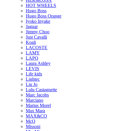
HERMOSSA
HOT WHEELS
Hugo Boss
Hugo Boss Orange
Iyoko Inyake
Jaguar
Jimmy Choo
Just Cavalli
Koali
LACOSTE
LAMY
LAPO
Laura Ashley
LEVIS
Life kids
Lightec
Liu Jo
Lulu Castagnette
Marc Jacobs
Marciano
Marius Morel
Max Mara
MAX&CO
McQ
Missoni