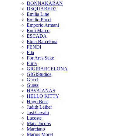
DONNAKARAN
DSQUARED2
Emilia Line
Emilio Pucci
Emporio Armani
Enni Marco
ESCADA
Etnia Barcelona
FENDI
Fila
For Art's Sake
Furla
GIGIBARCELONA
GIGIStudios
Gucci
Guess
HAVAIANAS
HELLO KITTY
Hugo Boss
Judith Leiber
Just Cavalli
Lacoste
Marc Jacobs
Marciano
Marius Morel