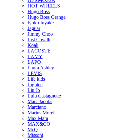
HERMOSSA
HOT WHEELS
Hugo Boss
Hugo Boss Orange
Iyoko Inyake
Jaguar
Jimmy Choo
Just Cavalli
Koali
LACOSTE
LAMY
LAPO
Laura Ashley
LEVIS
Life kids
Lightec
Liu Jo
Lulu Castagnette
Marc Jacobs
Marciano
Marius Morel
Max Mara
MAX&CO
McQ
Missoni