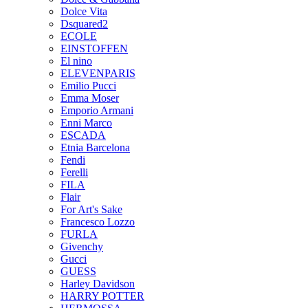
Dolce Vita
Dsquared2
ECOLE
EINSTOFFEN
El nino
ELEVENPARIS
Emilio Pucci
Emma Moser
Emporio Armani
Enni Marco
ESCADA
Etnia Barcelona
Fendi
Ferelli
FILA
Flair
For Art's Sake
Francesco Lozzo
FURLA
Givenchy
Gucci
GUESS
Harley Davidson
HARRY POTTER