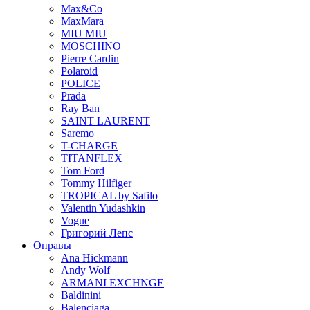
Max&Co
MaxMara
MIU MIU
MOSCHINO
Pierre Cardin
Polaroid
POLICE
Prada
Ray Ban
SAINT LAURENT
Saremo
T-CHARGE
TITANFLEX
Tom Ford
Tommy Hilfiger
TROPICAL by Safilo
Valentin Yudashkin
Vogue
Григорий Лепс
Оправы
Ana Hickmann
Andy Wolf
ARMANI EXCHNGE
Baldinini
Balenciaga