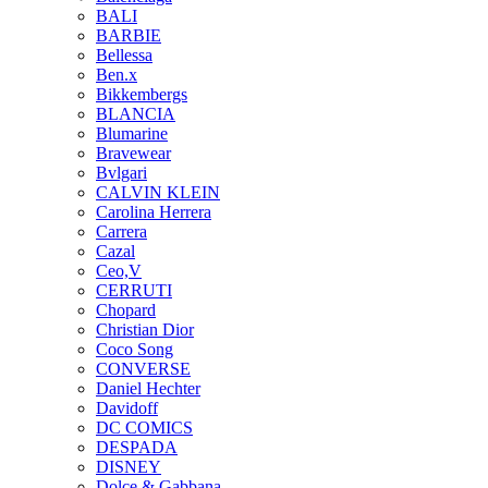
BALI
BARBIE
Bellessa
Ben.x
Bikkembergs
BLANCIA
Blumarine
Bravewear
Bvlgari
CALVIN KLEIN
Carolina Herrera
Carrera
Cazal
Ceo,V
CERRUTI
Chopard
Christian Dior
Coco Song
CONVERSE
Daniel Hechter
Davidoff
DC COMICS
DESPADA
DISNEY
Dolce & Gabbana