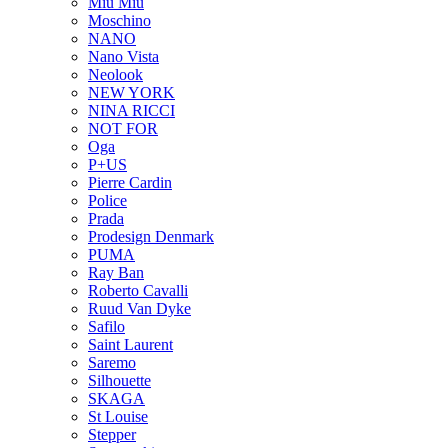
Miu Miu
Moschino
NANO
Nano Vista
Neolook
NEW YORK
NINA RICCI
NOT FOR
Oga
P+US
Pierre Cardin
Police
Prada
Prodesign Denmark
PUMA
Ray Ban
Roberto Cavalli
Ruud Van Dyke
Safilo
Saint Laurent
Saremo
Silhouette
SKAGA
St Louise
Stepper