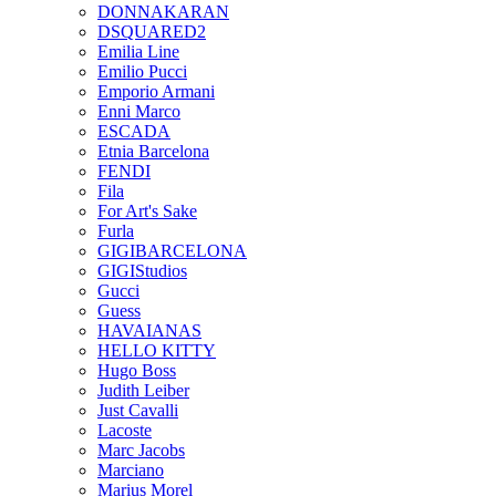
DONNAKARAN
DSQUARED2
Emilia Line
Emilio Pucci
Emporio Armani
Enni Marco
ESCADA
Etnia Barcelona
FENDI
Fila
For Art's Sake
Furla
GIGIBARCELONA
GIGIStudios
Gucci
Guess
HAVAIANAS
HELLO KITTY
Hugo Boss
Judith Leiber
Just Cavalli
Lacoste
Marc Jacobs
Marciano
Marius Morel