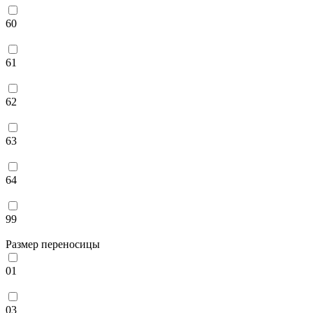
60
61
62
63
64
99
Размер переносицы
01
03