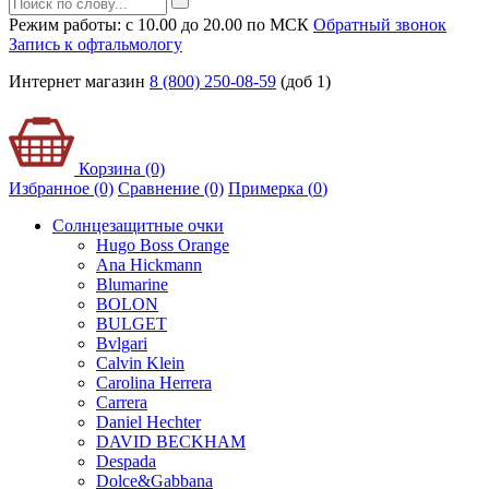
Режим работы: с 10.00 до 20.00 по МСК
Обратный звонок
Запись к офтальмологу
Интернет магазин
8 (800) 250-08-59
(доб 1)
Корзина (0)
Избранное (0)
Сравнение (0)
Примерка (
0
)
Солнцезащитные очки
Hugo Boss Orange
Ana Hickmann
Blumarine
BOLON
BULGET
Bvlgari
Calvin Klein
Carolina Herrera
Carrera
Daniel Hechter
DAVID BECKHAM
Despada
Dolce&Gabbana