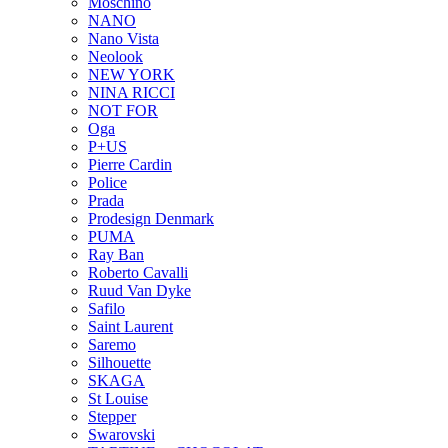
Moschino
NANO
Nano Vista
Neolook
NEW YORK
NINA RICCI
NOT FOR
Oga
P+US
Pierre Cardin
Police
Prada
Prodesign Denmark
PUMA
Ray Ban
Roberto Cavalli
Ruud Van Dyke
Safilo
Saint Laurent
Saremo
Silhouette
SKAGA
St Louise
Stepper
Swarovski