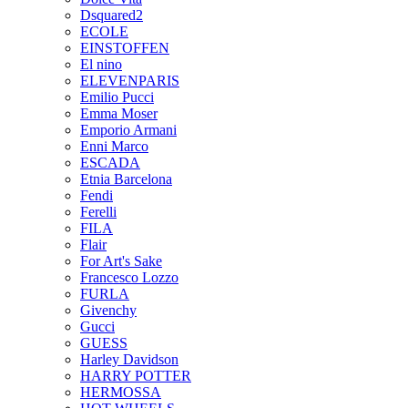
Dsquared2
ECOLE
EINSTOFFEN
El nino
ELEVENPARIS
Emilio Pucci
Emma Moser
Emporio Armani
Enni Marco
ESCADA
Etnia Barcelona
Fendi
Ferelli
FILA
Flair
For Art's Sake
Francesco Lozzo
FURLA
Givenchy
Gucci
GUESS
Harley Davidson
HARRY POTTER
HERMOSSA