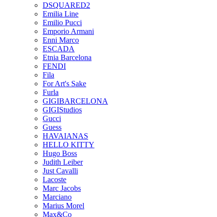
DSQUARED2
Emilia Line
Emilio Pucci
Emporio Armani
Enni Marco
ESCADA
Etnia Barcelona
FENDI
Fila
For Art's Sake
Furla
GIGIBARCELONA
GIGIStudios
Gucci
Guess
HAVAIANAS
HELLO KITTY
Hugo Boss
Judith Leiber
Just Cavalli
Lacoste
Marc Jacobs
Marciano
Marius Morel
Max&Co