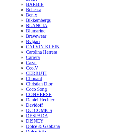
BARBIE
Bellessa
Ben.x
Bikkembergs
BLANCIA
Blumarine
Bravewear
Bvlgari
CALVIN KLEIN
Carolina Herrera
Carrera
Cazal
Ceo,V
CERRUTI
Chopard
Christian Dior
Coco Song
CONVERSE
Daniel Hechter
Davidoff
DC COMICS
DESPADA
DISNEY
Dolce & Gabbana
Dolce Vita