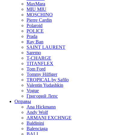
MaxMara
MIU MIU
MOSCHINO
Pierre Cardin
Polaroid
POLICE
Prada
Ray Ban
SAINT LAURENT
Saremo
T-CHARGE
TITANFLEX
Tom Ford
Tommy Hilfiger
TROPICAL by Safilo
Valentin Yudashkin
Vogue
Григорий Лепс
Оправы
Ana Hickmann
Andy Wolf
ARMANI EXCHNGE
Baldinini
Balenciaga
BALI