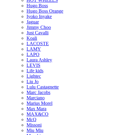
HOT WHEELS
Hugo Boss
Hugo Boss Orange
Iyoko Inyake
Jaguar
Jimmy Choo
Just Cavalli
Koali
LACOSTE
LAMY
LAPO
Laura Ashley
LEVIS
Life kids
Lightec
Liu Jo
Lulu Castagnette
Marc Jacobs
Marciano
Marius Morel
Max Mara
MAX&CO
McQ
Missoni
Miu Miu