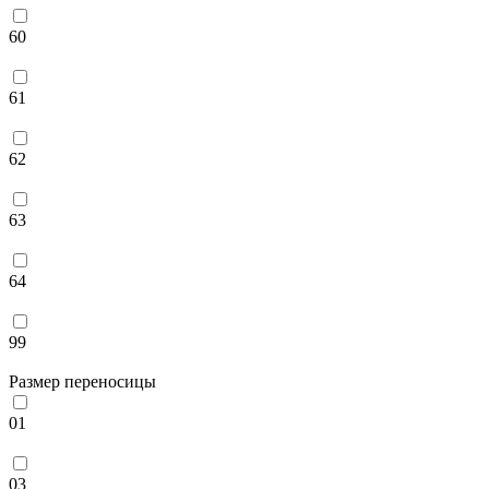
60
61
62
63
64
99
Размер переносицы
01
03