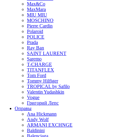
Max&Co
MaxMara
MIU MIU
MOSCHINO
Pierre Cardin
Polaroid
POLICE
Prada
Ray Ban
SAINT LAURENT
Saremo
T-CHARGE
TITANFLEX
Tom Ford
Tommy Hilfiger
TROPICAL by Safilo
Valentin Yudashkin
Vogue
Григорий Лепс
Оправы
Ana Hickmann
Andy Wolf
ARMANI EXCHNGE
Baldinini
Balenciaga