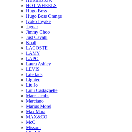
HERMOSSA
HOT WHEELS
Hugo Boss
Hugo Boss Orange
Iyoko Inyake
Jaguar
Jimmy Choo
Just Cavalli
Koali
LACOSTE
LAMY
LAPO
Laura Ashley
LEVIS
Life kids
Lightec
Liu Jo
Lulu Castagnette
Marc Jacobs
Marciano
Marius Morel
Max Mara
MAX&CO
McQ
Missoni