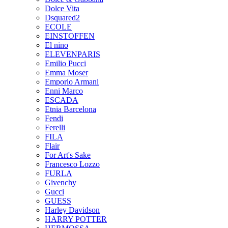
Dolce Vita
Dsquared2
ECOLE
EINSTOFFEN
El nino
ELEVENPARIS
Emilio Pucci
Emma Moser
Emporio Armani
Enni Marco
ESCADA
Etnia Barcelona
Fendi
Ferelli
FILA
Flair
For Art's Sake
Francesco Lozzo
FURLA
Givenchy
Gucci
GUESS
Harley Davidson
HARRY POTTER