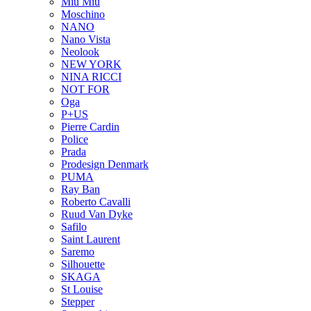
Miu Miu
Moschino
NANO
Nano Vista
Neolook
NEW YORK
NINA RICCI
NOT FOR
Oga
P+US
Pierre Cardin
Police
Prada
Prodesign Denmark
PUMA
Ray Ban
Roberto Cavalli
Ruud Van Dyke
Safilo
Saint Laurent
Saremo
Silhouette
SKAGA
St Louise
Stepper