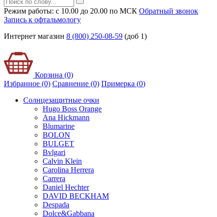
Режим работы: с 10.00 до 20.00 по МСК
Обратный звонок
Запись к офтальмологу
Интернет магазин
8 (800) 250-08-59
(доб 1)
Корзина (0)
Избранное (0)
Сравнение (0)
Примерка (
0
)
Солнцезащитные очки
Hugo Boss Orange
Ana Hickmann
Blumarine
BOLON
BULGET
Bvlgari
Calvin Klein
Carolina Herrera
Carrera
Daniel Hechter
DAVID BECKHAM
Despada
Dolce&Gabbana