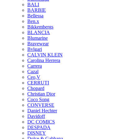
BALI
BARBIE
Bellessa
Ben.x
Bikkembergs
BLANCIA
Blumarine
Bravewear
Bvlgari
CALVIN KLEIN
Carolina Herrera
Carrera
Cazal
Ceo,V
CERRUTI
Chopard
Christian Dior
Coco Song
CONVERSE
Daniel Hechter
Davidoff
DC COMICS
DESPADA
DISNEY
Dolce & Gabbana