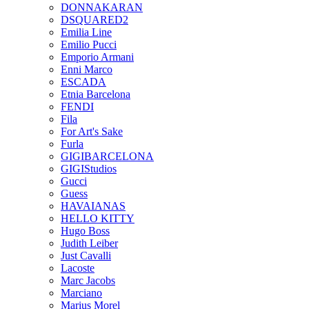
DONNAKARAN
DSQUARED2
Emilia Line
Emilio Pucci
Emporio Armani
Enni Marco
ESCADA
Etnia Barcelona
FENDI
Fila
For Art's Sake
Furla
GIGIBARCELONA
GIGIStudios
Gucci
Guess
HAVAIANAS
HELLO KITTY
Hugo Boss
Judith Leiber
Just Cavalli
Lacoste
Marc Jacobs
Marciano
Marius Morel