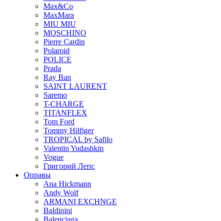
Max&Co
MaxMara
MIU MIU
MOSCHINO
Pierre Cardin
Polaroid
POLICE
Prada
Ray Ban
SAINT LAURENT
Saremo
T-CHARGE
TITANFLEX
Tom Ford
Tommy Hilfiger
TROPICAL by Safilo
Valentin Yudashkin
Vogue
Григорий Лепс
Оправы
Ana Hickmann
Andy Wolf
ARMANI EXCHNGE
Baldinini
Balenciaga