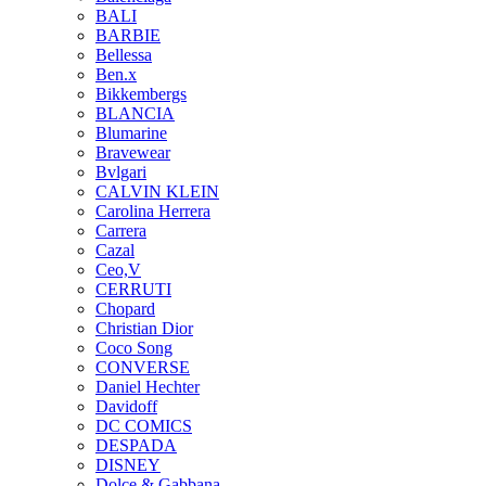
BALI
BARBIE
Bellessa
Ben.x
Bikkembergs
BLANCIA
Blumarine
Bravewear
Bvlgari
CALVIN KLEIN
Carolina Herrera
Carrera
Cazal
Ceo,V
CERRUTI
Chopard
Christian Dior
Coco Song
CONVERSE
Daniel Hechter
Davidoff
DC COMICS
DESPADA
DISNEY
Dolce & Gabbana