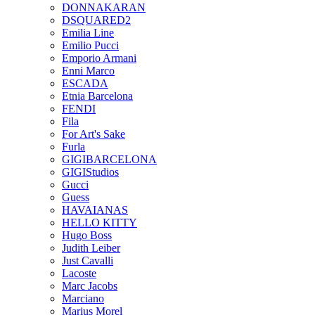
DONNAKARAN
DSQUARED2
Emilia Line
Emilio Pucci
Emporio Armani
Enni Marco
ESCADA
Etnia Barcelona
FENDI
Fila
For Art's Sake
Furla
GIGIBARCELONA
GIGIStudios
Gucci
Guess
HAVAIANAS
HELLO KITTY
Hugo Boss
Judith Leiber
Just Cavalli
Lacoste
Marc Jacobs
Marciano
Marius Morel