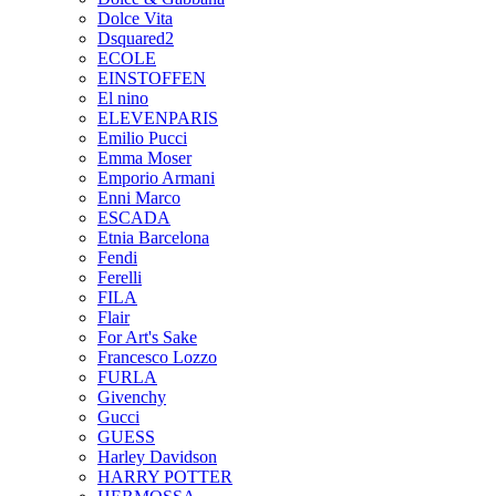
Dolce Vita
Dsquared2
ECOLE
EINSTOFFEN
El nino
ELEVENPARIS
Emilio Pucci
Emma Moser
Emporio Armani
Enni Marco
ESCADA
Etnia Barcelona
Fendi
Ferelli
FILA
Flair
For Art's Sake
Francesco Lozzo
FURLA
Givenchy
Gucci
GUESS
Harley Davidson
HARRY POTTER