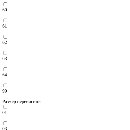
60
61
62
63
64
99
Размер переносицы
01
03