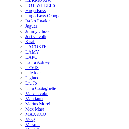
HERMOSSA
HOT WHEELS
Hugo Boss
Hugo Boss Orange
Iyoko Inyake
Jaguar
Jimmy Choo
Just Cavalli
Koali
LACOSTE
LAMY
LAPO
Laura Ashley
LEVIS
Life kids
Lightec
Liu Jo
Lulu Castagnette
Marc Jacobs
Marciano
Marius Morel
Max Mara
MAX&CO
McQ
Missoni