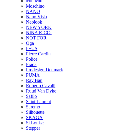
Miu Miu
Moschino
NANO
Nano Vista
Neolook
NEW YORK
NINA RICCI
NOT FOR
Oga
P+US
Pierre Cardin
Police
Prada
Prodesign Denmark
PUMA
Ray Ban
Roberto Cavalli
Ruud Van Dyke
Safilo
Saint Laurent
Saremo
Silhouette
SKAGA
St Louise
Stepper