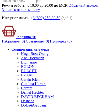
Режим работы: с 10.00 до 20.00 по МСК
Обратный звонок
Запись к офтальмологу
Интернет магазин
8 (800) 250-08-59
(доб 1)
Корзина (0)
Избранное (0)
Сравнение (0)
Примерка (
0
)
Солнцезащитные очки
Hugo Boss Orange
Ana Hickmann
Blumarine
BOLON
BULGET
Bvlgari
Calvin Klein
Carolina Herrera
Carrera
Daniel Hechter
DAVID BECKHAM
Despada
Dolce&Gabbana