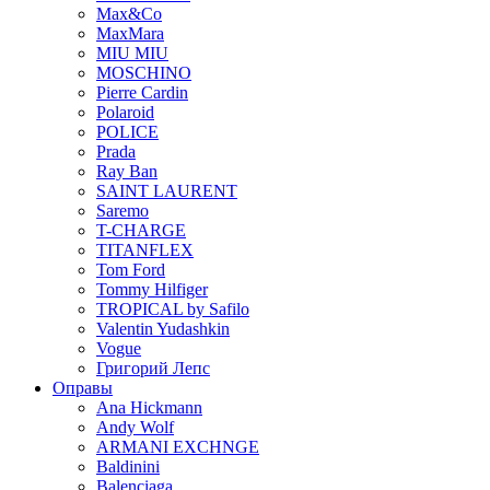
Max&Co
MaxMara
MIU MIU
MOSCHINO
Pierre Cardin
Polaroid
POLICE
Prada
Ray Ban
SAINT LAURENT
Saremo
T-CHARGE
TITANFLEX
Tom Ford
Tommy Hilfiger
TROPICAL by Safilo
Valentin Yudashkin
Vogue
Григорий Лепс
Оправы
Ana Hickmann
Andy Wolf
ARMANI EXCHNGE
Baldinini
Balenciaga