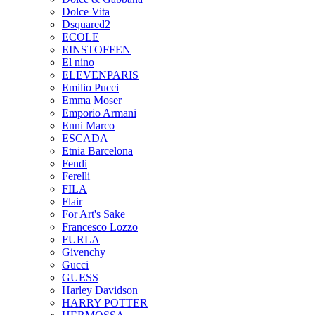
Dolce Vita
Dsquared2
ECOLE
EINSTOFFEN
El nino
ELEVENPARIS
Emilio Pucci
Emma Moser
Emporio Armani
Enni Marco
ESCADA
Etnia Barcelona
Fendi
Ferelli
FILA
Flair
For Art's Sake
Francesco Lozzo
FURLA
Givenchy
Gucci
GUESS
Harley Davidson
HARRY POTTER