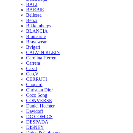
BALI
BARBIE
Bellessa
Ben.x
Bikkembergs
BLANCIA
Blumarine
Bravewear
Bvlgari
CALVIN KLEIN
Carolina Herrera
Carrera
Cazal
Ceo,V
CERRUTI
Chopard
Christian Dior
Coco Song
CONVERSE
Daniel Hechter
Davidoff
DC COMICS
DESPADA
DISNEY
Dolce & Gabbana