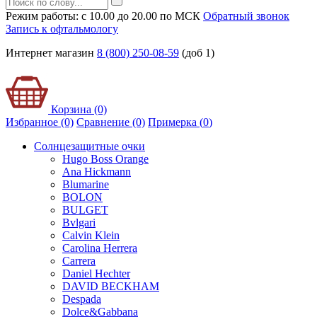
Режим работы: с 10.00 до 20.00 по МСК
Обратный звонок
Запись к офтальмологу
Интернет магазин
8 (800) 250-08-59
(доб 1)
Корзина (0)
Избранное (0)
Сравнение (0)
Примерка (
0
)
Солнцезащитные очки
Hugo Boss Orange
Ana Hickmann
Blumarine
BOLON
BULGET
Bvlgari
Calvin Klein
Carolina Herrera
Carrera
Daniel Hechter
DAVID BECKHAM
Despada
Dolce&Gabbana