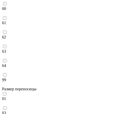
60
61
62
63
64
99
Размер переносицы
01
03