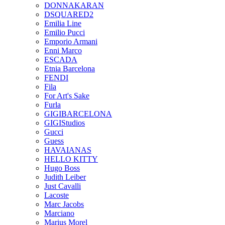
DONNAKARAN
DSQUARED2
Emilia Line
Emilio Pucci
Emporio Armani
Enni Marco
ESCADA
Etnia Barcelona
FENDI
Fila
For Art's Sake
Furla
GIGIBARCELONA
GIGIStudios
Gucci
Guess
HAVAIANAS
HELLO KITTY
Hugo Boss
Judith Leiber
Just Cavalli
Lacoste
Marc Jacobs
Marciano
Marius Morel