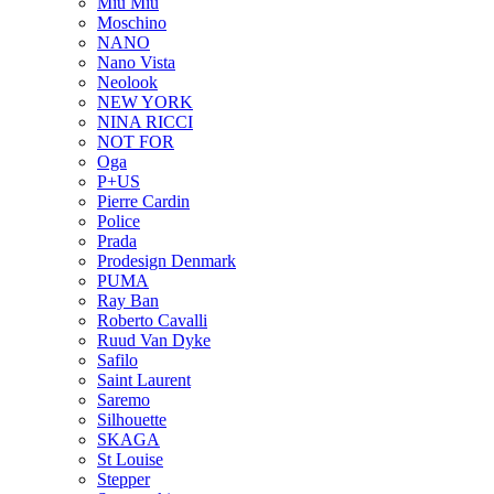
Miu Miu
Moschino
NANO
Nano Vista
Neolook
NEW YORK
NINA RICCI
NOT FOR
Oga
P+US
Pierre Cardin
Police
Prada
Prodesign Denmark
PUMA
Ray Ban
Roberto Cavalli
Ruud Van Dyke
Safilo
Saint Laurent
Saremo
Silhouette
SKAGA
St Louise
Stepper