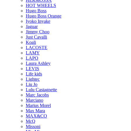
HERMOSSA
HOT WHEELS
Hugo Boss
Hugo Boss Orange
Iyoko Inyake
Jaguar
Jimmy Choo
Just Cavalli
Koali
LACOSTE
LAMY
LAPO
Laura Ashley
LEVIS
Life kids
Lightec
Liu Jo
Lulu Castagnette
Marc Jacobs
Marciano
Marius Morel
Max Mara
MAX&CO
McQ
Missoni