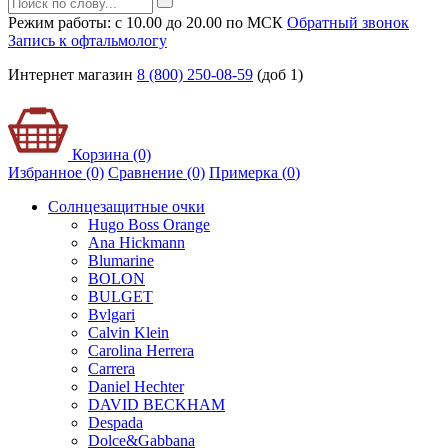
Режим работы: с 10.00 до 20.00 по МСК
Обратный звонок
Запись к офтальмологу
Интернет магазин
8 (800) 250-08-59
(доб 1)
Корзина (0)
Избранное (0)
Сравнение (0)
Примерка (
0
)
Солнцезащитные очки
Hugo Boss Orange
Ana Hickmann
Blumarine
BOLON
BULGET
Bvlgari
Calvin Klein
Carolina Herrera
Carrera
Daniel Hechter
DAVID BECKHAM
Despada
Dolce&Gabbana