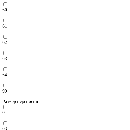
60
61
62
63
64
99
Размер переносицы
01
03