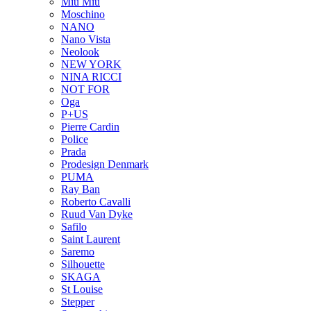
Miu Miu
Moschino
NANO
Nano Vista
Neolook
NEW YORK
NINA RICCI
NOT FOR
Oga
P+US
Pierre Cardin
Police
Prada
Prodesign Denmark
PUMA
Ray Ban
Roberto Cavalli
Ruud Van Dyke
Safilo
Saint Laurent
Saremo
Silhouette
SKAGA
St Louise
Stepper