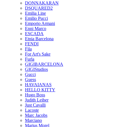
DONNAKARAN
DSQUARED2
Emilia Line
Emilio Pucci
Emporio Armani
Enni Marco
ESCADA
Etnia Barcelona
FENDI
Fila
For Art's Sake
Furla
GIGIBARCELONA
GIGIStudios
Gucci
Guess
HAVAIANAS
HELLO KITTY
Hugo Boss
Judith Leiber
Just Cavalli
Lacoste
Marc Jacobs
Marciano
Marius Morel