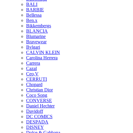
BALI
BARBIE
Bellessa
Ben.x
Bikkembergs
BLANCIA
Blumarine
Bravewear
Bvlgari
CALVIN KLEIN
Carolina Herrera
Carrera
Cazal
Ceo,V
CERRUTI
Chopard
Christian Dior
Coco Song
CONVERSE
Daniel Hechter
Davidoff
DC COMICS
DESPADA
DISNEY
Dolce & Gabbana