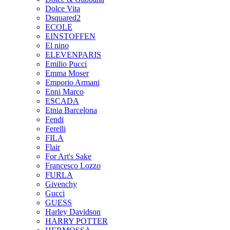
Dolce Vita
Dsquared2
ECOLE
EINSTOFFEN
El nino
ELEVENPARIS
Emilio Pucci
Emma Moser
Emporio Armani
Enni Marco
ESCADA
Etnia Barcelona
Fendi
Ferelli
FILA
Flair
For Art's Sake
Francesco Lozzo
FURLA
Givenchy
Gucci
GUESS
Harley Davidson
HARRY POTTER