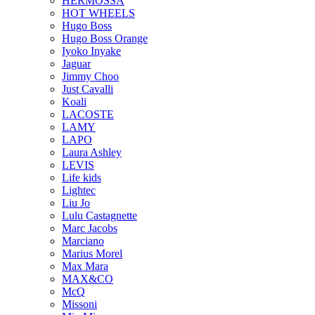
HERMOSSA
HOT WHEELS
Hugo Boss
Hugo Boss Orange
Iyoko Inyake
Jaguar
Jimmy Choo
Just Cavalli
Koali
LACOSTE
LAMY
LAPO
Laura Ashley
LEVIS
Life kids
Lightec
Liu Jo
Lulu Castagnette
Marc Jacobs
Marciano
Marius Morel
Max Mara
MAX&CO
McQ
Missoni