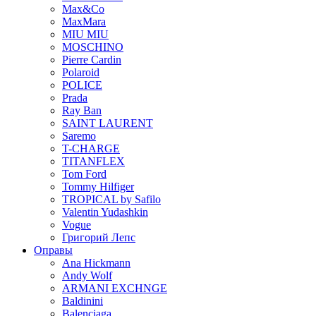
Max&Co
MaxMara
MIU MIU
MOSCHINO
Pierre Cardin
Polaroid
POLICE
Prada
Ray Ban
SAINT LAURENT
Saremo
T-CHARGE
TITANFLEX
Tom Ford
Tommy Hilfiger
TROPICAL by Safilo
Valentin Yudashkin
Vogue
Григорий Лепс
Оправы
Ana Hickmann
Andy Wolf
ARMANI EXCHNGE
Baldinini
Balenciaga