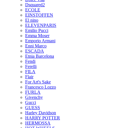
Dsquared2
ECOLE
EINSTOFFEN
El nino
ELEVENPARIS
Emilio Pucci
Emma Moser
Emporio Armani
Enni Marco
ESCADA
Etnia Barcelona
Fendi
Ferelli
FILA
Flair
For Art's Sake
Francesco Lozzo
FURLA
Givenchy
Gucci
GUESS
Harley Davidson
HARRY POTTER
HERMOSSA