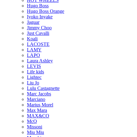
HOT WHEELS
Hugo Boss
Hugo Boss Orange
Iyoko Inyake
Jaguar
Jimmy Choo
Just Cavalli
Koali
LACOSTE
LAMY
LAPO
Laura Ashley
LEVIS
Life kids
Lightec
Liu Jo
Lulu Castagnette
Marc Jacobs
Marciano
Marius Morel
Max Mara
MAX&CO
McQ
Missoni
Miu Miu