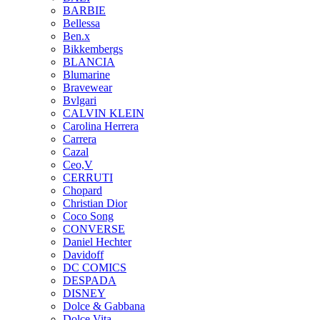
BARBIE
Bellessa
Ben.x
Bikkembergs
BLANCIA
Blumarine
Bravewear
Bvlgari
CALVIN KLEIN
Carolina Herrera
Carrera
Cazal
Ceo,V
CERRUTI
Chopard
Christian Dior
Coco Song
CONVERSE
Daniel Hechter
Davidoff
DC COMICS
DESPADA
DISNEY
Dolce & Gabbana
Dolce Vita