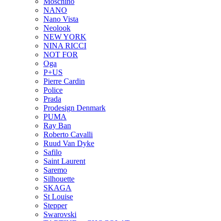
Moschino
NANO
Nano Vista
Neolook
NEW YORK
NINA RICCI
NOT FOR
Oga
P+US
Pierre Cardin
Police
Prada
Prodesign Denmark
PUMA
Ray Ban
Roberto Cavalli
Ruud Van Dyke
Safilo
Saint Laurent
Saremo
Silhouette
SKAGA
St Louise
Stepper
Swarovski