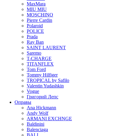
MaxMara
MIU MIU
MOSCHINO
Pierre Cardin
Polaroid
POLICE
Prada
Ray Ban
SAINT LAURENT
Saremo
T-CHARGE
TITANFLEX
Tom Ford
Tommy Hilfiger
TROPICAL by Safilo
Valentin Yudashkin
Vogue
Григорий Лепс
Оправы
Ana Hickmann
Andy Wolf
ARMANI EXCHNGE
Baldinini
Balenciaga
BALI