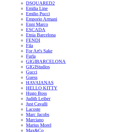
DSQUARED2
Emilia Line
Emilio Pucci
Emporio Armani
Enni Marco
ESCADA
Etnia Barcelona
FENDI
Fila
For Art's Sake
Furla
GIGIBARCELONA
GIGIStudios
Gucci
Guess
HAVAIANAS
HELLO KITTY
Hugo Boss
Judith Leiber
Just Cavalli
Lacoste
Marc Jacobs
Marciano
Marius Morel
Max&Co