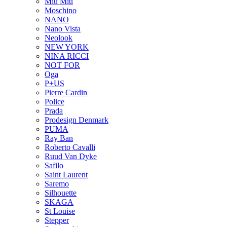
Miu Miu
Moschino
NANO
Nano Vista
Neolook
NEW YORK
NINA RICCI
NOT FOR
Oga
P+US
Pierre Cardin
Police
Prada
Prodesign Denmark
PUMA
Ray Ban
Roberto Cavalli
Ruud Van Dyke
Safilo
Saint Laurent
Saremo
Silhouette
SKAGA
St Louise
Stepper