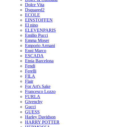
Dolce Vita
Dsquared2
ECOLE
EINSTOFFEN
El nino
ELEVENPARIS
Emilio Pucci
Emma Moser
Emporio Armani
Enni Marco
ESCADA
Etnia Barcelona
Fendi
Ferelli
FILA
Flair
For Art's Sake
Francesco Lozzo
FURLA
Givenchy
Gucci
GUESS
Harley Davidson
HARRY POTTER