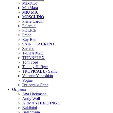
Max&Co
MaxMara
MIU MIU
MOSCHINO
Pierre Cardin
Polaroid
POLICE
Prada
Ray Ban
SAINT LAURENT
Saremo
T-CHARGE
TITANFLEX
Tom Ford
Tommy Hilfiger
TROPICAL by Safilo
Valentin Yudashkin
Vogue
Григорий Лепс
Оправы
Ana Hickmann
Andy Wolf
ARMANI EXCHNGE
Baldinini
Balenciaga