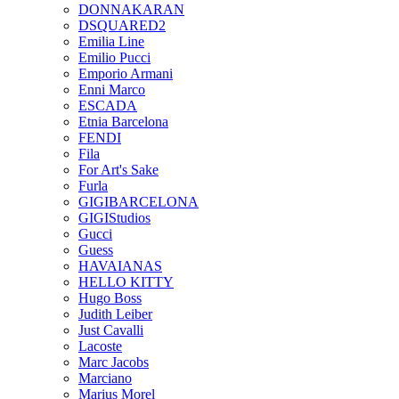
DONNAKARAN
DSQUARED2
Emilia Line
Emilio Pucci
Emporio Armani
Enni Marco
ESCADA
Etnia Barcelona
FENDI
Fila
For Art's Sake
Furla
GIGIBARCELONA
GIGIStudios
Gucci
Guess
HAVAIANAS
HELLO KITTY
Hugo Boss
Judith Leiber
Just Cavalli
Lacoste
Marc Jacobs
Marciano
Marius Morel