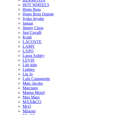
HERMOSSA
HOT WHEELS
Hugo Boss
Hugo Boss Orange
Iyoko Inyake
Jaguar
Jimmy Choo
Just Cavalli
Koali
LACOSTE
LAMY
LAPO
Laura Ashley
LEVIS
Life kids
Lightec
Liu Jo
Lulu Castagnette
Marc Jacobs
Marciano
Marius Morel
Max Mara
MAX&CO
McQ
Missoni