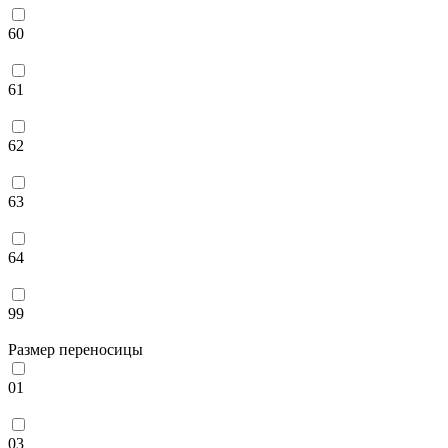
60
61
62
63
64
99
Размер переносицы
01
03