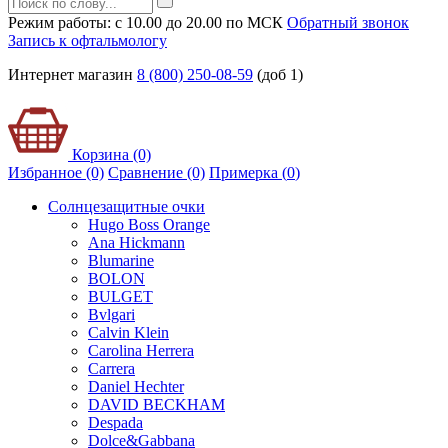
Режим работы: с 10.00 до 20.00 по МСК
Обратный звонок
Запись к офтальмологу
Интернет магазин
8 (800) 250-08-59
(доб 1)
Корзина (0)
Избранное (0)
Сравнение (0)
Примерка (
0
)
Солнцезащитные очки
Hugo Boss Orange
Ana Hickmann
Blumarine
BOLON
BULGET
Bvlgari
Calvin Klein
Carolina Herrera
Carrera
Daniel Hechter
DAVID BECKHAM
Despada
Dolce&Gabbana