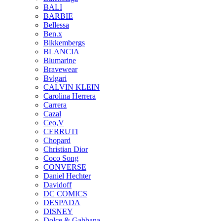
BALI
BARBIE
Bellessa
Ben.x
Bikkembergs
BLANCIA
Blumarine
Bravewear
Bvlgari
CALVIN KLEIN
Carolina Herrera
Carrera
Cazal
Ceo,V
CERRUTI
Chopard
Christian Dior
Coco Song
CONVERSE
Daniel Hechter
Davidoff
DC COMICS
DESPADA
DISNEY
Dolce & Gabbana