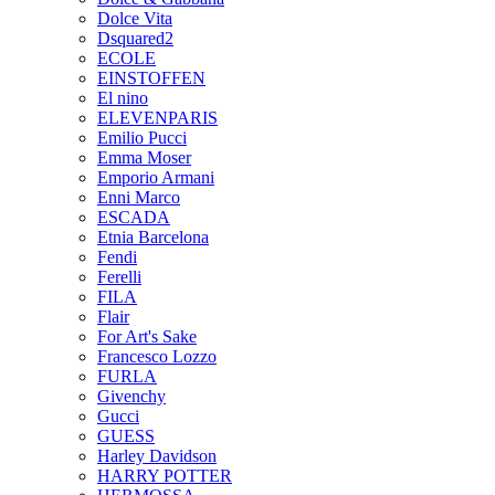
Dolce Vita
Dsquared2
ECOLE
EINSTOFFEN
El nino
ELEVENPARIS
Emilio Pucci
Emma Moser
Emporio Armani
Enni Marco
ESCADA
Etnia Barcelona
Fendi
Ferelli
FILA
Flair
For Art's Sake
Francesco Lozzo
FURLA
Givenchy
Gucci
GUESS
Harley Davidson
HARRY POTTER