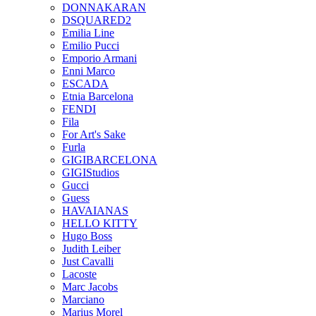
DONNAKARAN
DSQUARED2
Emilia Line
Emilio Pucci
Emporio Armani
Enni Marco
ESCADA
Etnia Barcelona
FENDI
Fila
For Art's Sake
Furla
GIGIBARCELONA
GIGIStudios
Gucci
Guess
HAVAIANAS
HELLO KITTY
Hugo Boss
Judith Leiber
Just Cavalli
Lacoste
Marc Jacobs
Marciano
Marius Morel