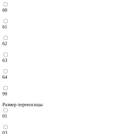
60
61
62
63
64
99
Размер переносицы
01
03