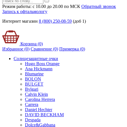
Режим работы: с 10.00 до 20.00 по МСК
Обратный звонок
Запись к офтальмологу
Интернет магазин
8 (800) 250-08-59
(доб 1)
Корзина (0)
Избранное (0)
Сравнение (0)
Примерка (
0
)
Солнцезащитные очки
Hugo Boss Orange
Ana Hickmann
Blumarine
BOLON
BULGET
Bvlgari
Calvin Klein
Carolina Herrera
Carrera
Daniel Hechter
DAVID BECKHAM
Despada
Dolce&Gabbana