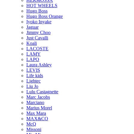
HERMOSSA
HOT WHEELS
Hugo Boss
Hugo Boss Orange
Iyoko Inyake
Jaguar
Jimmy Choo
Just Cavalli
Koali
LACOSTE
LAMY
LAPO
Laura Ashley
LEVIS
Life kids
Lightec
Liu Jo
Lulu Castagnette
Marc Jacobs
Marciano
Marius Morel
Max Mara
MAX&CO
McQ
Missoni