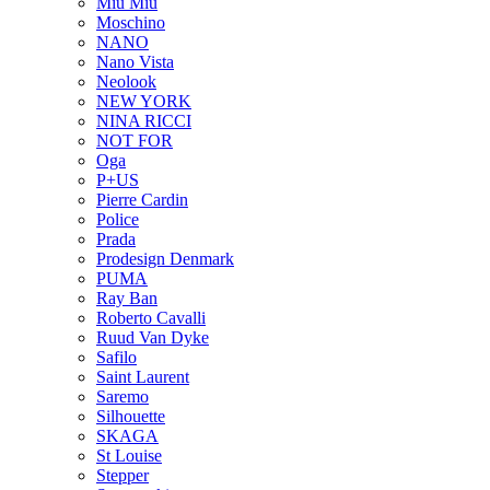
Miu Miu
Moschino
NANO
Nano Vista
Neolook
NEW YORK
NINA RICCI
NOT FOR
Oga
P+US
Pierre Cardin
Police
Prada
Prodesign Denmark
PUMA
Ray Ban
Roberto Cavalli
Ruud Van Dyke
Safilo
Saint Laurent
Saremo
Silhouette
SKAGA
St Louise
Stepper