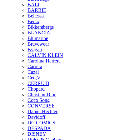
BALI
BARBIE
Bellessa
Ben.x
Bikkembergs
BLANCIA
Blumarine
Bravewear
Bvlgari
CALVIN KLEIN
Carolina Herrera
Carrera
Cazal
Ceo,V
CERRUTI
Chopard
Christian Dior
Coco Song
CONVERSE
Daniel Hechter
Davidoff
DC COMICS
DESPADA
DISNEY
Dolce & Gabbana