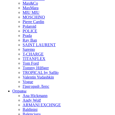
Max&Co
MaxMara
MIU MIU
MOSCHINO
Pierre Cardin
Polaroid
POLICE
Prada
Ray Ban
SAINT LAURENT
Saremo
T-CHARGE
TITANFLEX
Tom Ford
Tommy Hilfiger
TROPICAL by Safilo
Valentin Yudashkin
Vogue
Григорий Лепс
Оправы
Ana Hickmann
Andy Wolf
ARMANI EXCHNGE
Baldinini
Balenciaga