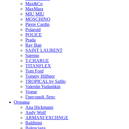
Max&Co
MaxMara
MIU MIU
MOSCHINO
Pierre Cardin
Polaroid
POLICE
Prada
Ray Ban
SAINT LAURENT
Saremo
T-CHARGE
TITANFLEX
Tom Ford
Tommy Hilfiger
TROPICAL by Safilo
Valentin Yudashkin
Vogue
Григорий Лепс
Оправы
Ana Hickmann
Andy Wolf
ARMANI EXCHNGE
Baldinini
Balenciaga