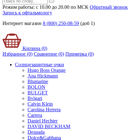
Режим работы: с 10.00 до 20.00 по МСК
Обратный звонок
Запись к офтальмологу
Интернет магазин
8 (800) 250-08-59
(доб 1)
Корзина (0)
Избранное (0)
Сравнение (0)
Примерка (
0
)
Солнцезащитные очки
Hugo Boss Orange
Ana Hickmann
Blumarine
BOLON
BULGET
Bvlgari
Calvin Klein
Carolina Herrera
Carrera
Daniel Hechter
DAVID BECKHAM
Despada
Dolce&Gabbana