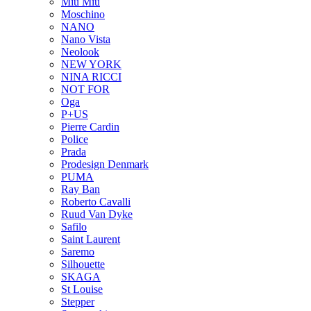
Miu Miu
Moschino
NANO
Nano Vista
Neolook
NEW YORK
NINA RICCI
NOT FOR
Oga
P+US
Pierre Cardin
Police
Prada
Prodesign Denmark
PUMA
Ray Ban
Roberto Cavalli
Ruud Van Dyke
Safilo
Saint Laurent
Saremo
Silhouette
SKAGA
St Louise
Stepper