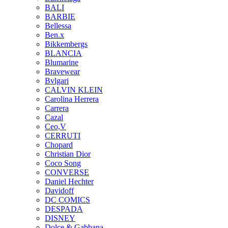
BALI
BARBIE
Bellessa
Ben.x
Bikkembergs
BLANCIA
Blumarine
Bravewear
Bvlgari
CALVIN KLEIN
Carolina Herrera
Carrera
Cazal
Ceo,V
CERRUTI
Chopard
Christian Dior
Coco Song
CONVERSE
Daniel Hechter
Davidoff
DC COMICS
DESPADA
DISNEY
Dolce & Gabbana