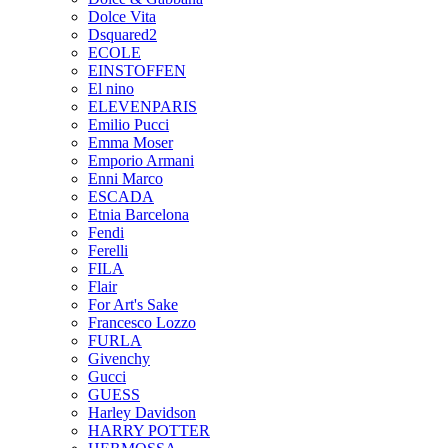
Dolce Vita
Dsquared2
ECOLE
EINSTOFFEN
El nino
ELEVENPARIS
Emilio Pucci
Emma Moser
Emporio Armani
Enni Marco
ESCADA
Etnia Barcelona
Fendi
Ferelli
FILA
Flair
For Art's Sake
Francesco Lozzo
FURLA
Givenchy
Gucci
GUESS
Harley Davidson
HARRY POTTER