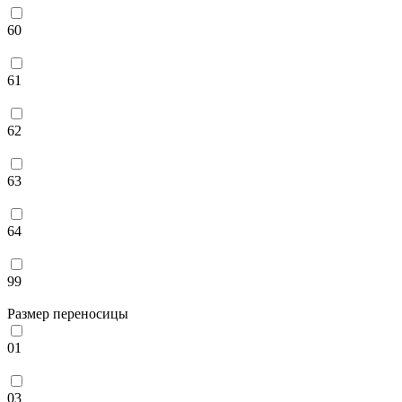
60
61
62
63
64
99
Размер переносицы
01
03