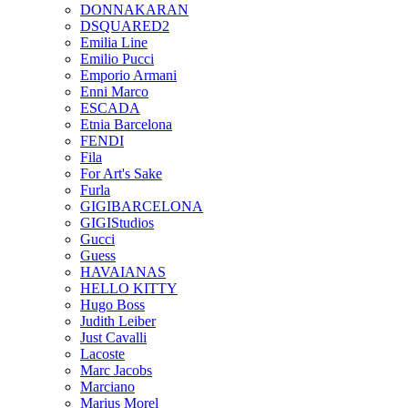
DONNAKARAN
DSQUARED2
Emilia Line
Emilio Pucci
Emporio Armani
Enni Marco
ESCADA
Etnia Barcelona
FENDI
Fila
For Art's Sake
Furla
GIGIBARCELONA
GIGIStudios
Gucci
Guess
HAVAIANAS
HELLO KITTY
Hugo Boss
Judith Leiber
Just Cavalli
Lacoste
Marc Jacobs
Marciano
Marius Morel