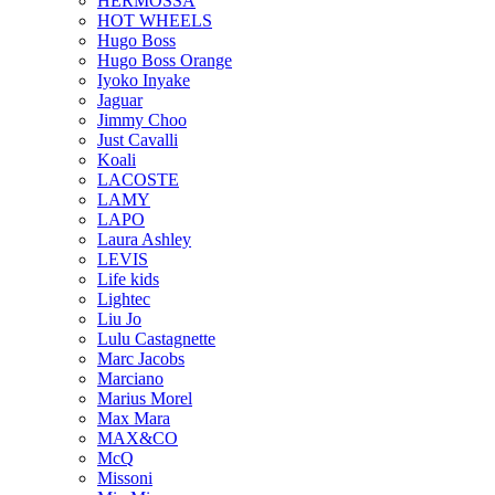
HERMOSSA
HOT WHEELS
Hugo Boss
Hugo Boss Orange
Iyoko Inyake
Jaguar
Jimmy Choo
Just Cavalli
Koali
LACOSTE
LAMY
LAPO
Laura Ashley
LEVIS
Life kids
Lightec
Liu Jo
Lulu Castagnette
Marc Jacobs
Marciano
Marius Morel
Max Mara
MAX&CO
McQ
Missoni