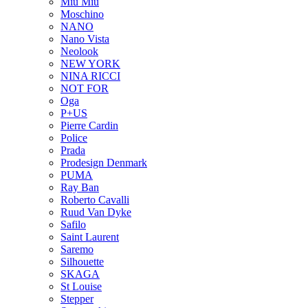
Miu Miu
Moschino
NANO
Nano Vista
Neolook
NEW YORK
NINA RICCI
NOT FOR
Oga
P+US
Pierre Cardin
Police
Prada
Prodesign Denmark
PUMA
Ray Ban
Roberto Cavalli
Ruud Van Dyke
Safilo
Saint Laurent
Saremo
Silhouette
SKAGA
St Louise
Stepper