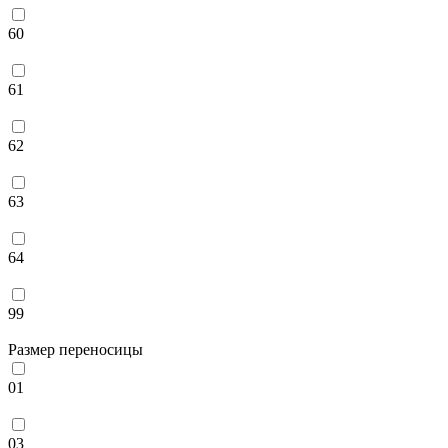
60
61
62
63
64
99
Размер переносицы
01
03