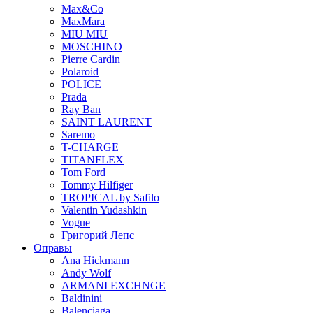
Max&Co
MaxMara
MIU MIU
MOSCHINO
Pierre Cardin
Polaroid
POLICE
Prada
Ray Ban
SAINT LAURENT
Saremo
T-CHARGE
TITANFLEX
Tom Ford
Tommy Hilfiger
TROPICAL by Safilo
Valentin Yudashkin
Vogue
Григорий Лепс
Оправы
Ana Hickmann
Andy Wolf
ARMANI EXCHNGE
Baldinini
Balenciaga