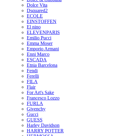
Dolce Vita
Dsquared2
ECOLE
EINSTOFFEN
El nino
ELEVENPARIS
Emilio Pucci
Emma Moser
Emporio Armani
Enni Marco
ESCADA
Etnia Barcelona
Fendi
Ferelli
FILA
Flair
For Art's Sake
Francesco Lozzo
FURLA
Givenchy
Gucci
GUESS
Harley Davidson
HARRY POTTER