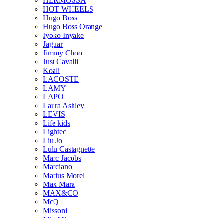
HERMOSSA
HOT WHEELS
Hugo Boss
Hugo Boss Orange
Iyoko Inyake
Jaguar
Jimmy Choo
Just Cavalli
Koali
LACOSTE
LAMY
LAPO
Laura Ashley
LEVIS
Life kids
Lightec
Liu Jo
Lulu Castagnette
Marc Jacobs
Marciano
Marius Morel
Max Mara
MAX&CO
McQ
Missoni