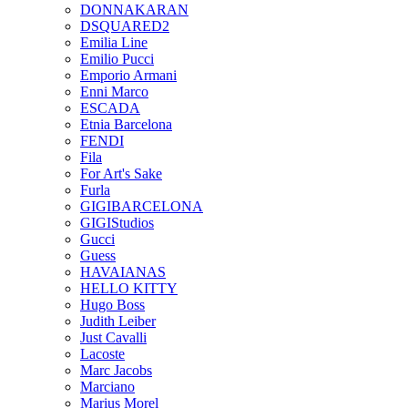
DONNAKARAN
DSQUARED2
Emilia Line
Emilio Pucci
Emporio Armani
Enni Marco
ESCADA
Etnia Barcelona
FENDI
Fila
For Art's Sake
Furla
GIGIBARCELONA
GIGIStudios
Gucci
Guess
HAVAIANAS
HELLO KITTY
Hugo Boss
Judith Leiber
Just Cavalli
Lacoste
Marc Jacobs
Marciano
Marius Morel