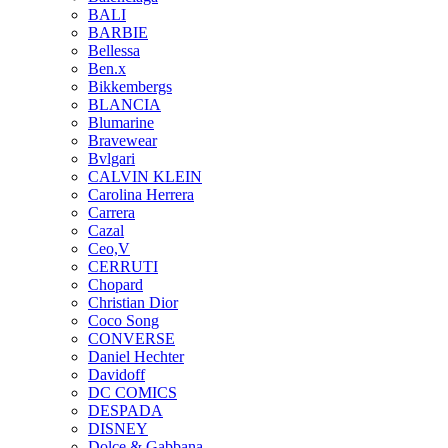
BALI
BARBIE
Bellessa
Ben.x
Bikkembergs
BLANCIA
Blumarine
Bravewear
Bvlgari
CALVIN KLEIN
Carolina Herrera
Carrera
Cazal
Ceo,V
CERRUTI
Chopard
Christian Dior
Coco Song
CONVERSE
Daniel Hechter
Davidoff
DC COMICS
DESPADA
DISNEY
Dolce & Gabbana