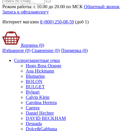
Режим работы: с 10.00 до 20.00 по МСК
Обратный звонок
Запись к офтальмологу
Интернет магазин
8 (800) 250-08-59
(доб 1)
Корзина (0)
Избранное (0)
Сравнение (0)
Примерка (
0
)
Солнцезащитные очки
Hugo Boss Orange
Ana Hickmann
Blumarine
BOLON
BULGET
Bvlgari
Calvin Klein
Carolina Herrera
Carrera
Daniel Hechter
DAVID BECKHAM
Despada
Dolce&Gabbana