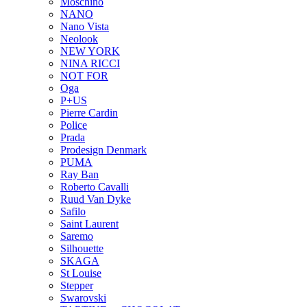
Moschino
NANO
Nano Vista
Neolook
NEW YORK
NINA RICCI
NOT FOR
Oga
P+US
Pierre Cardin
Police
Prada
Prodesign Denmark
PUMA
Ray Ban
Roberto Cavalli
Ruud Van Dyke
Safilo
Saint Laurent
Saremo
Silhouette
SKAGA
St Louise
Stepper
Swarovski