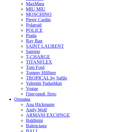
MaxMara
MIU MIU
MOSCHINO
Pierre Cardin
Polaroid
POLICE
Prada
Ray Ban
SAINT LAURENT
Saremo
T-CHARGE
TITANFLEX
Tom Ford
Tommy Hilfiger
TROPICAL by Safilo
Valentin Yudashkin
Vogue
Григорий Лепс
Оправы
Ana Hickmann
Andy Wolf
ARMANI EXCHNGE
Baldinini
Balenciaga
BALI