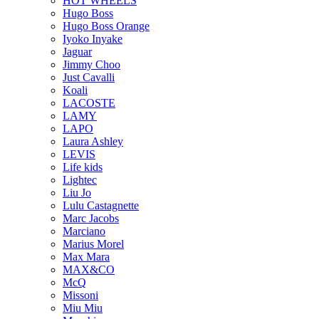
HOT WHEELS
Hugo Boss
Hugo Boss Orange
Iyoko Inyake
Jaguar
Jimmy Choo
Just Cavalli
Koali
LACOSTE
LAMY
LAPO
Laura Ashley
LEVIS
Life kids
Lightec
Liu Jo
Lulu Castagnette
Marc Jacobs
Marciano
Marius Morel
Max Mara
MAX&CO
McQ
Missoni
Miu Miu