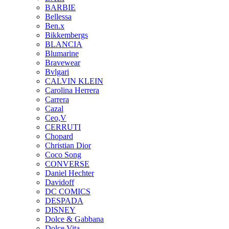
BARBIE
Bellessa
Ben.x
Bikkembergs
BLANCIA
Blumarine
Bravewear
Bvlgari
CALVIN KLEIN
Carolina Herrera
Carrera
Cazal
Ceo,V
CERRUTI
Chopard
Christian Dior
Coco Song
CONVERSE
Daniel Hechter
Davidoff
DC COMICS
DESPADA
DISNEY
Dolce & Gabbana
Dolce Vita