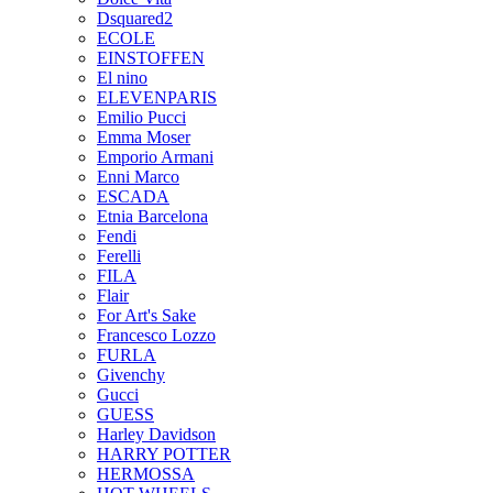
Dsquared2
ECOLE
EINSTOFFEN
El nino
ELEVENPARIS
Emilio Pucci
Emma Moser
Emporio Armani
Enni Marco
ESCADA
Etnia Barcelona
Fendi
Ferelli
FILA
Flair
For Art's Sake
Francesco Lozzo
FURLA
Givenchy
Gucci
GUESS
Harley Davidson
HARRY POTTER
HERMOSSA