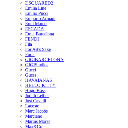
DSQUARED2
Emilia Line
Emilio Pucci
Emporio Armani
Enni Marco
ESCADA
Etnia Barcelona
FENDI
Fila
For Art's Sake
Furla
GIGIBARCELONA
GIGIStudios
Gucci
Guess
HAVAIANAS
HELLO KITTY
Hugo Boss
Judith Leiber
Just Cavalli
Lacoste
Marc Jacobs
Marciano
Marius Morel
Max&Co