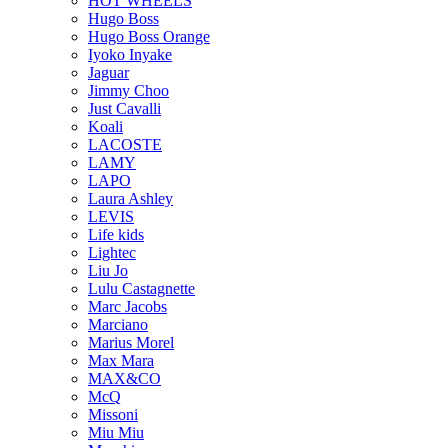
HOT WHEELS
Hugo Boss
Hugo Boss Orange
Iyoko Inyake
Jaguar
Jimmy Choo
Just Cavalli
Koali
LACOSTE
LAMY
LAPO
Laura Ashley
LEVIS
Life kids
Lightec
Liu Jo
Lulu Castagnette
Marc Jacobs
Marciano
Marius Morel
Max Mara
MAX&CO
McQ
Missoni
Miu Miu