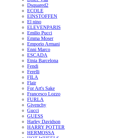
Dsquared2
ECOLE
EINSTOFFEN
El nino
ELEVENPARIS
Emilio Pucci
Emma Moser
Emporio Armani
Enni Marco
ESCADA
Etnia Barcelona
Fendi
Ferelli
FILA
Flair
For Art's Sake
Francesco Lozzo
FURLA
Givenchy
Gucci
GUESS
Harley Davidson
HARRY POTTER
HERMOSSA