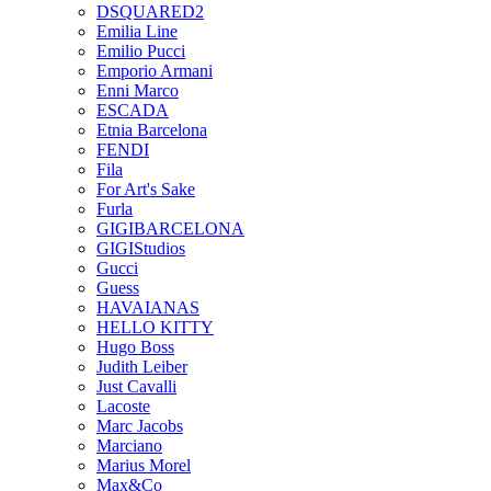
DSQUARED2
Emilia Line
Emilio Pucci
Emporio Armani
Enni Marco
ESCADA
Etnia Barcelona
FENDI
Fila
For Art's Sake
Furla
GIGIBARCELONA
GIGIStudios
Gucci
Guess
HAVAIANAS
HELLO KITTY
Hugo Boss
Judith Leiber
Just Cavalli
Lacoste
Marc Jacobs
Marciano
Marius Morel
Max&Co