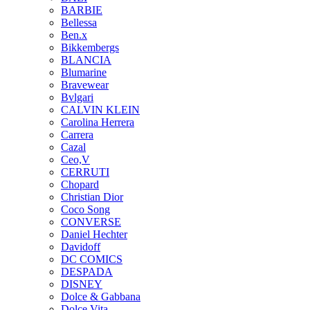
BARBIE
Bellessa
Ben.x
Bikkembergs
BLANCIA
Blumarine
Bravewear
Bvlgari
CALVIN KLEIN
Carolina Herrera
Carrera
Cazal
Ceo,V
CERRUTI
Chopard
Christian Dior
Coco Song
CONVERSE
Daniel Hechter
Davidoff
DC COMICS
DESPADA
DISNEY
Dolce & Gabbana
Dolce Vita