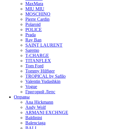
MaxMara
MIU MIU
MOSCHINO
Pierre Cardin
Polaroid
POLICE
Prada
Ray Ban
SAINT LAURENT
Saremo
T-CHARGE
TITANFLEX
Tom Ford
Tommy Hilfiger
TROPICAL by Safilo
Valentin Yudashkin
Vogue
Григорий Лепс
Оправы
Ana Hickmann
Andy Wolf
ARMANI EXCHNGE
Baldinini
Balenciaga
BALI