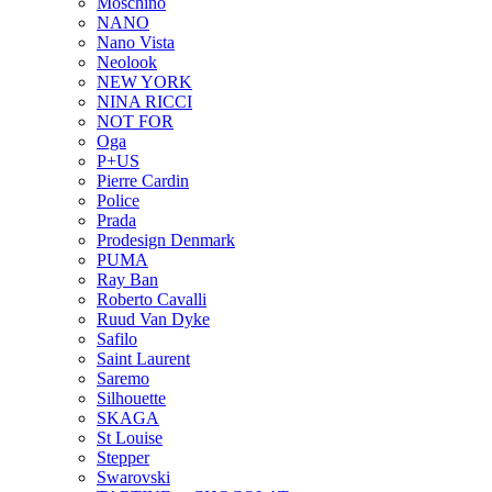
Moschino
NANO
Nano Vista
Neolook
NEW YORK
NINA RICCI
NOT FOR
Oga
P+US
Pierre Cardin
Police
Prada
Prodesign Denmark
PUMA
Ray Ban
Roberto Cavalli
Ruud Van Dyke
Safilo
Saint Laurent
Saremo
Silhouette
SKAGA
St Louise
Stepper
Swarovski