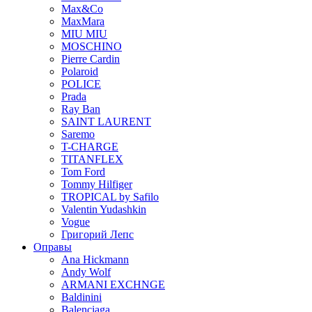
Max&Co
MaxMara
MIU MIU
MOSCHINO
Pierre Cardin
Polaroid
POLICE
Prada
Ray Ban
SAINT LAURENT
Saremo
T-CHARGE
TITANFLEX
Tom Ford
Tommy Hilfiger
TROPICAL by Safilo
Valentin Yudashkin
Vogue
Григорий Лепс
Оправы
Ana Hickmann
Andy Wolf
ARMANI EXCHNGE
Baldinini
Balenciaga