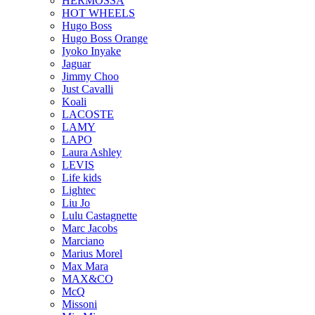
HERMOSSA
HOT WHEELS
Hugo Boss
Hugo Boss Orange
Iyoko Inyake
Jaguar
Jimmy Choo
Just Cavalli
Koali
LACOSTE
LAMY
LAPO
Laura Ashley
LEVIS
Life kids
Lightec
Liu Jo
Lulu Castagnette
Marc Jacobs
Marciano
Marius Morel
Max Mara
MAX&CO
McQ
Missoni