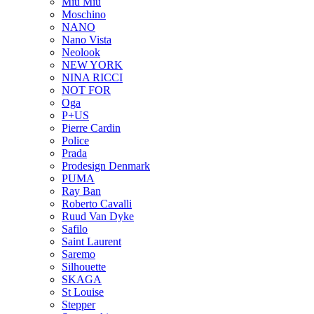
Miu Miu
Moschino
NANO
Nano Vista
Neolook
NEW YORK
NINA RICCI
NOT FOR
Oga
P+US
Pierre Cardin
Police
Prada
Prodesign Denmark
PUMA
Ray Ban
Roberto Cavalli
Ruud Van Dyke
Safilo
Saint Laurent
Saremo
Silhouette
SKAGA
St Louise
Stepper