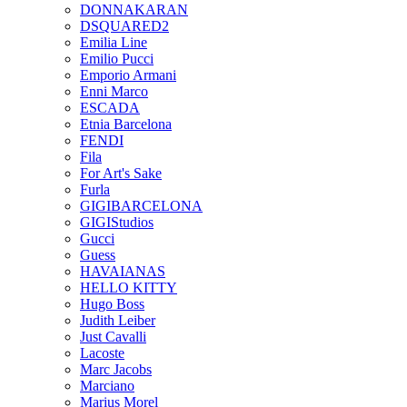
DONNAKARAN
DSQUARED2
Emilia Line
Emilio Pucci
Emporio Armani
Enni Marco
ESCADA
Etnia Barcelona
FENDI
Fila
For Art's Sake
Furla
GIGIBARCELONA
GIGIStudios
Gucci
Guess
HAVAIANAS
HELLO KITTY
Hugo Boss
Judith Leiber
Just Cavalli
Lacoste
Marc Jacobs
Marciano
Marius Morel