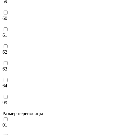
59
60
61
62
63
64
99
Размер переносицы
01