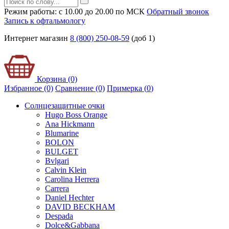
Режим работы: с 10.00 до 20.00 по МСК
Обратный звонок
Запись к офтальмологу
Интернет магазин
8 (800) 250-08-59
(доб 1)
Корзина (0)
Избранное (0)
Сравнение (0)
Примерка (
0
)
Солнцезащитные очки
Hugo Boss Orange
Ana Hickmann
Blumarine
BOLON
BULGET
Bvlgari
Calvin Klein
Carolina Herrera
Carrera
Daniel Hechter
DAVID BECKHAM
Despada
Dolce&Gabbana