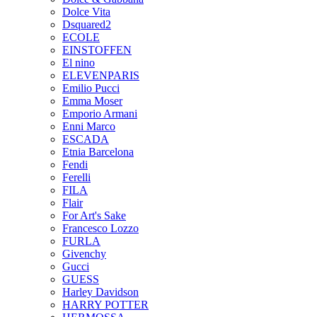
Dolce Vita
Dsquared2
ECOLE
EINSTOFFEN
El nino
ELEVENPARIS
Emilio Pucci
Emma Moser
Emporio Armani
Enni Marco
ESCADA
Etnia Barcelona
Fendi
Ferelli
FILA
Flair
For Art's Sake
Francesco Lozzo
FURLA
Givenchy
Gucci
GUESS
Harley Davidson
HARRY POTTER