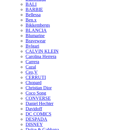
BALI
BARBIE
Bellessa
Ben.x
Bikkembergs
BLANCIA
Blumarine
Bravewear
Bvlgari
CALVIN KLEIN
Carolina Herrera
Carrera
Cazal
Ceo,V
CERRUTI
Chopard
Christian Dior
Coco Song
CONVERSE
Daniel Hechter
Davidoff
DC COMICS
DESPADA
DISNEY
Dolce & Gabbana