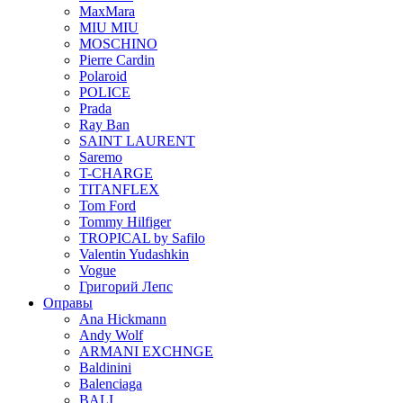
MaxMara
MIU MIU
MOSCHINO
Pierre Cardin
Polaroid
POLICE
Prada
Ray Ban
SAINT LAURENT
Saremo
T-CHARGE
TITANFLEX
Tom Ford
Tommy Hilfiger
TROPICAL by Safilo
Valentin Yudashkin
Vogue
Григорий Лепс
Оправы
Ana Hickmann
Andy Wolf
ARMANI EXCHNGE
Baldinini
Balenciaga
BALI