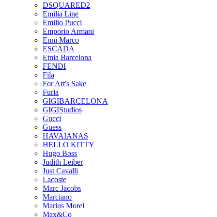
DSQUARED2
Emilia Line
Emilio Pucci
Emporio Armani
Enni Marco
ESCADA
Etnia Barcelona
FENDI
Fila
For Art's Sake
Furla
GIGIBARCELONA
GIGIStudios
Gucci
Guess
HAVAIANAS
HELLO KITTY
Hugo Boss
Judith Leiber
Just Cavalli
Lacoste
Marc Jacobs
Marciano
Marius Morel
Max&Co