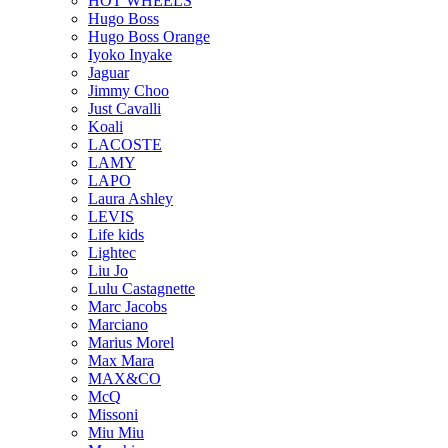
HOT WHEELS
Hugo Boss
Hugo Boss Orange
Iyoko Inyake
Jaguar
Jimmy Choo
Just Cavalli
Koali
LACOSTE
LAMY
LAPO
Laura Ashley
LEVIS
Life kids
Lightec
Liu Jo
Lulu Castagnette
Marc Jacobs
Marciano
Marius Morel
Max Mara
MAX&CO
McQ
Missoni
Miu Miu