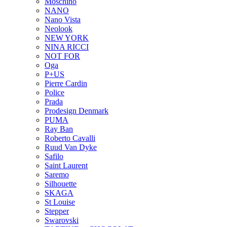
Moschino
NANO
Nano Vista
Neolook
NEW YORK
NINA RICCI
NOT FOR
Oga
P+US
Pierre Cardin
Police
Prada
Prodesign Denmark
PUMA
Ray Ban
Roberto Cavalli
Ruud Van Dyke
Safilo
Saint Laurent
Saremo
Silhouette
SKAGA
St Louise
Stepper
Swarovski