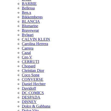
BARBIE
Bellessa
Ben.x
Bikkembergs
BLANCIA
Blumarine
Bravewear
Bvlgari
CALVIN KLEIN
Carolina Herrera
Carrera
Cazal
Ceo,V
CERRUTI
Chopard
Christian Dior
Coco Song
CONVERSE
Daniel Hechter
Davidoff
DC COMICS
DESPADA
DISNEY
Dolce & Gabbana
Dolce Vita