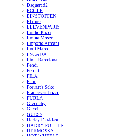
Dsquared2
ECOLE
EINSTOFFEN
El nino
ELEVENPARIS
Emilio Pucci
Emma Moser
Emporio Armani
Enni Marco
ESCADA
Etnia Barcelona
Fendi
Ferelli
FILA
Flair
For Art's Sake
Francesco Lozzo
FURLA
Givenchy
Gucci
GUESS
Harley Davidson
HARRY POTTER
HERMOSSA