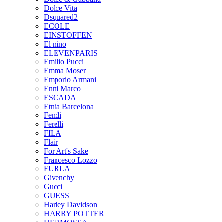
Dolce Vita
Dsquared2
ECOLE
EINSTOFFEN
El nino
ELEVENPARIS
Emilio Pucci
Emma Moser
Emporio Armani
Enni Marco
ESCADA
Etnia Barcelona
Fendi
Ferelli
FILA
Flair
For Art's Sake
Francesco Lozzo
FURLA
Givenchy
Gucci
GUESS
Harley Davidson
HARRY POTTER