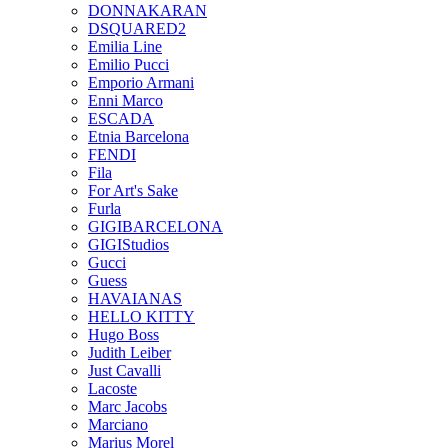
DONNAKARAN
DSQUARED2
Emilia Line
Emilio Pucci
Emporio Armani
Enni Marco
ESCADA
Etnia Barcelona
FENDI
Fila
For Art's Sake
Furla
GIGIBARCELONA
GIGIStudios
Gucci
Guess
HAVAIANAS
HELLO KITTY
Hugo Boss
Judith Leiber
Just Cavalli
Lacoste
Marc Jacobs
Marciano
Marius Morel