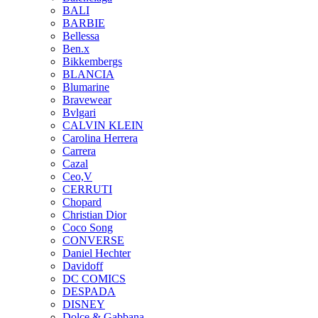
BALI
BARBIE
Bellessa
Ben.x
Bikkembergs
BLANCIA
Blumarine
Bravewear
Bvlgari
CALVIN KLEIN
Carolina Herrera
Carrera
Cazal
Ceo,V
CERRUTI
Chopard
Christian Dior
Coco Song
CONVERSE
Daniel Hechter
Davidoff
DC COMICS
DESPADA
DISNEY
Dolce & Gabbana