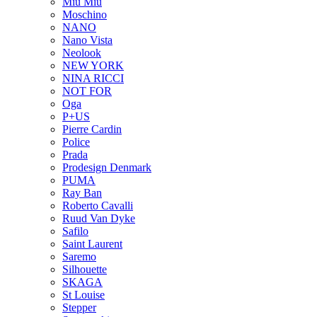
Miu Miu
Moschino
NANO
Nano Vista
Neolook
NEW YORK
NINA RICCI
NOT FOR
Oga
P+US
Pierre Cardin
Police
Prada
Prodesign Denmark
PUMA
Ray Ban
Roberto Cavalli
Ruud Van Dyke
Safilo
Saint Laurent
Saremo
Silhouette
SKAGA
St Louise
Stepper