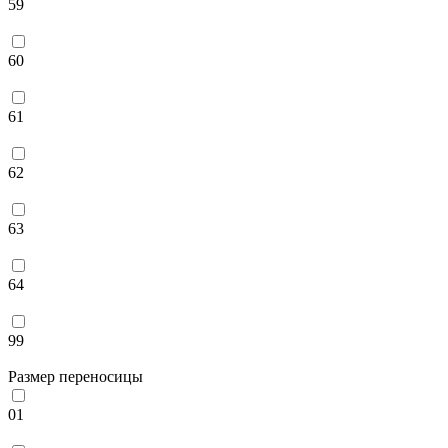
59
60
61
62
63
64
99
Размер переносицы
01