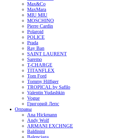
Max&Co
MaxMara
MIU MIU
MOSCHINO
Pierre Cardin
Polaroid
POLICE
Prada
Ray Ban
SAINT LAURENT
Saremo
T-CHARGE
TITANFLEX
Tom Ford
Tommy Hilfiger
TROPICAL by Safilo
Valentin Yudashkin
Vogue
Григорий Лепс
Оправы
Ana Hickmann
Andy Wolf
ARMANI EXCHNGE
Baldinini
Balenciaga