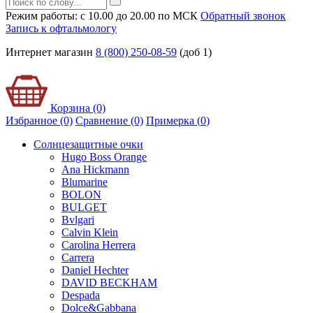
Режим работы: с 10.00 до 20.00 по МСК
Обратный звонок
Запись к офтальмологу
Интернет магазин
8 (800) 250-08-59
(доб 1)
Корзина (0)
Избранное (0)
Сравнение (0)
Примерка (
0
)
Солнцезащитные очки
Hugo Boss Orange
Ana Hickmann
Blumarine
BOLON
BULGET
Bvlgari
Calvin Klein
Carolina Herrera
Carrera
Daniel Hechter
DAVID BECKHAM
Despada
Dolce&Gabbana