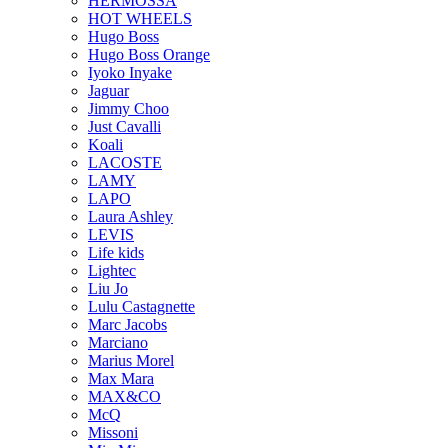
HERMOSSA
HOT WHEELS
Hugo Boss
Hugo Boss Orange
Iyoko Inyake
Jaguar
Jimmy Choo
Just Cavalli
Koali
LACOSTE
LAMY
LAPO
Laura Ashley
LEVIS
Life kids
Lightec
Liu Jo
Lulu Castagnette
Marc Jacobs
Marciano
Marius Morel
Max Mara
MAX&CO
McQ
Missoni