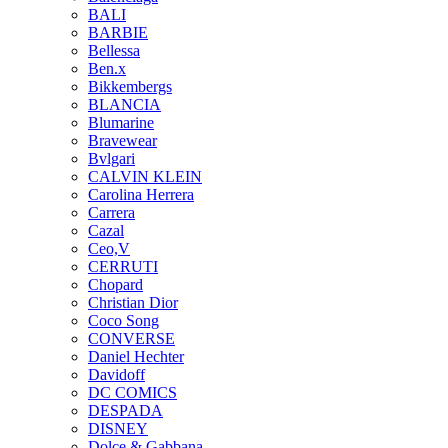
BALI
BARBIE
Bellessa
Ben.x
Bikkembergs
BLANCIA
Blumarine
Bravewear
Bvlgari
CALVIN KLEIN
Carolina Herrera
Carrera
Cazal
Ceo,V
CERRUTI
Chopard
Christian Dior
Coco Song
CONVERSE
Daniel Hechter
Davidoff
DC COMICS
DESPADA
DISNEY
Dolce & Gabbana