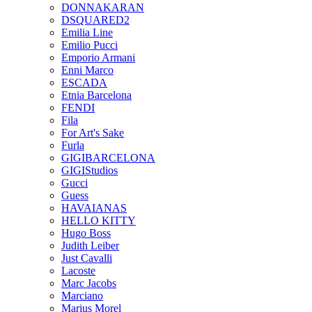
DONNAKARAN
DSQUARED2
Emilia Line
Emilio Pucci
Emporio Armani
Enni Marco
ESCADA
Etnia Barcelona
FENDI
Fila
For Art's Sake
Furla
GIGIBARCELONA
GIGIStudios
Gucci
Guess
HAVAIANAS
HELLO KITTY
Hugo Boss
Judith Leiber
Just Cavalli
Lacoste
Marc Jacobs
Marciano
Marius Morel