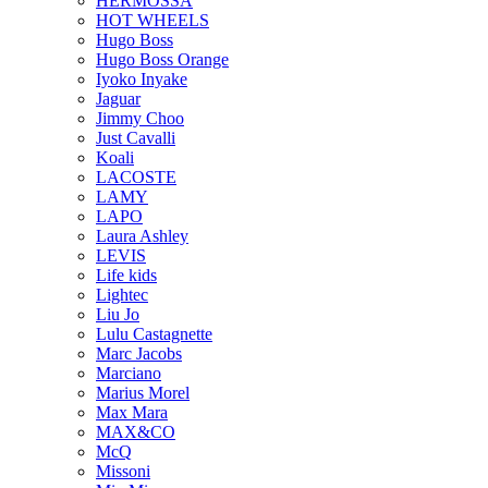
HERMOSSA
HOT WHEELS
Hugo Boss
Hugo Boss Orange
Iyoko Inyake
Jaguar
Jimmy Choo
Just Cavalli
Koali
LACOSTE
LAMY
LAPO
Laura Ashley
LEVIS
Life kids
Lightec
Liu Jo
Lulu Castagnette
Marc Jacobs
Marciano
Marius Morel
Max Mara
MAX&CO
McQ
Missoni