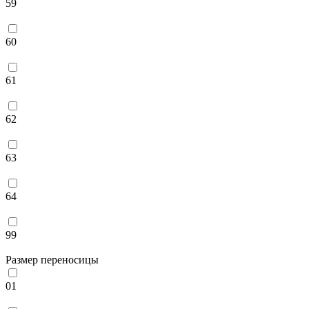
59
60
61
62
63
64
99
Размер переносицы
01