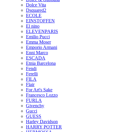
Dolce Vita
Dsquared2
ECOLE
EINSTOFFEN
El nino
ELEVENPARIS
Emilio Pucci
Emma Moser
Emporio Armani
Enni Marco
ESCADA
Etnia Barcelona
Fendi
Ferelli
FILA
Flair
For Art's Sake
Francesco Lozzo
FURLA
Givenchy
Gucci
GUESS
Harley Davidson
HARRY POTTER