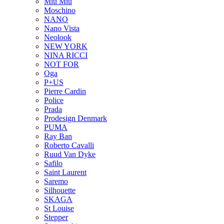
Miu Miu
Moschino
NANO
Nano Vista
Neolook
NEW YORK
NINA RICCI
NOT FOR
Oga
P+US
Pierre Cardin
Police
Prada
Prodesign Denmark
PUMA
Ray Ban
Roberto Cavalli
Ruud Van Dyke
Safilo
Saint Laurent
Saremo
Silhouette
SKAGA
St Louise
Stepper