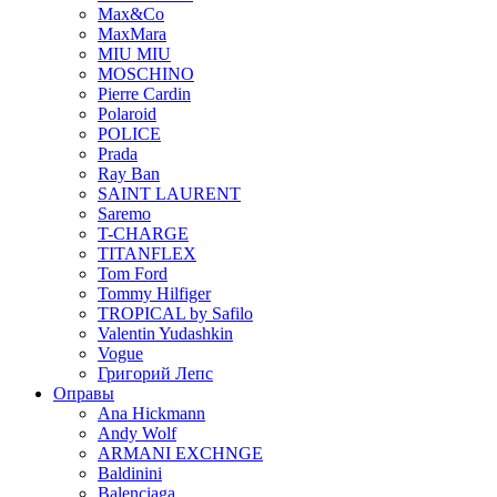
Max&Co
MaxMara
MIU MIU
MOSCHINO
Pierre Cardin
Polaroid
POLICE
Prada
Ray Ban
SAINT LAURENT
Saremo
T-CHARGE
TITANFLEX
Tom Ford
Tommy Hilfiger
TROPICAL by Safilo
Valentin Yudashkin
Vogue
Григорий Лепс
Оправы
Ana Hickmann
Andy Wolf
ARMANI EXCHNGE
Baldinini
Balenciaga