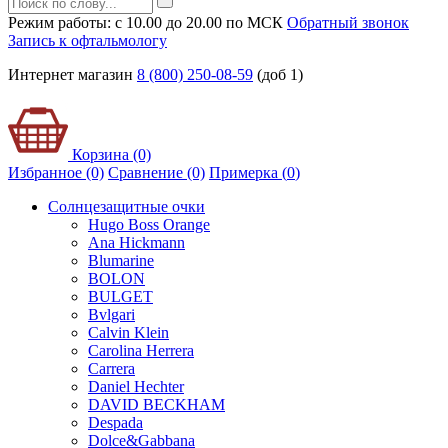
Режим работы: с 10.00 до 20.00 по МСК
Обратный звонок
Запись к офтальмологу
Интернет магазин
8 (800) 250-08-59
(доб 1)
Корзина (0)
Избранное (0)
Сравнение (0)
Примерка (
0
)
Солнцезащитные очки
Hugo Boss Orange
Ana Hickmann
Blumarine
BOLON
BULGET
Bvlgari
Calvin Klein
Carolina Herrera
Carrera
Daniel Hechter
DAVID BECKHAM
Despada
Dolce&Gabbana