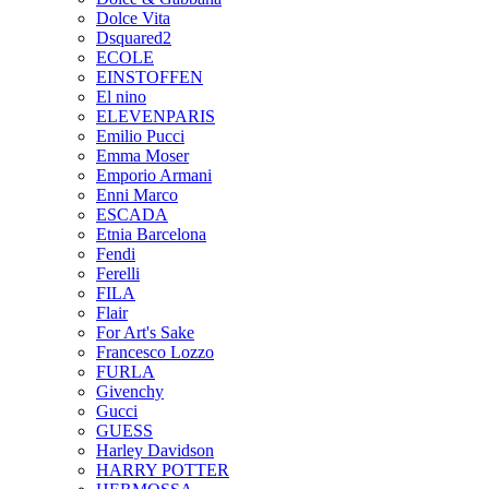
Dolce Vita
Dsquared2
ECOLE
EINSTOFFEN
El nino
ELEVENPARIS
Emilio Pucci
Emma Moser
Emporio Armani
Enni Marco
ESCADA
Etnia Barcelona
Fendi
Ferelli
FILA
Flair
For Art's Sake
Francesco Lozzo
FURLA
Givenchy
Gucci
GUESS
Harley Davidson
HARRY POTTER