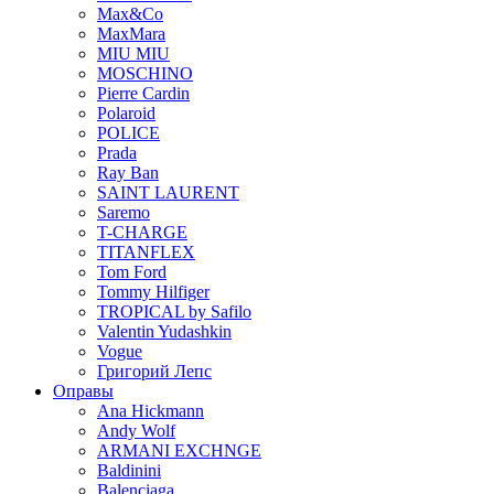
Max&Co
MaxMara
MIU MIU
MOSCHINO
Pierre Cardin
Polaroid
POLICE
Prada
Ray Ban
SAINT LAURENT
Saremo
T-CHARGE
TITANFLEX
Tom Ford
Tommy Hilfiger
TROPICAL by Safilo
Valentin Yudashkin
Vogue
Григорий Лепс
Оправы
Ana Hickmann
Andy Wolf
ARMANI EXCHNGE
Baldinini
Balenciaga