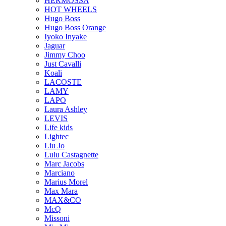
HERMOSSA
HOT WHEELS
Hugo Boss
Hugo Boss Orange
Iyoko Inyake
Jaguar
Jimmy Choo
Just Cavalli
Koali
LACOSTE
LAMY
LAPO
Laura Ashley
LEVIS
Life kids
Lightec
Liu Jo
Lulu Castagnette
Marc Jacobs
Marciano
Marius Morel
Max Mara
MAX&CO
McQ
Missoni