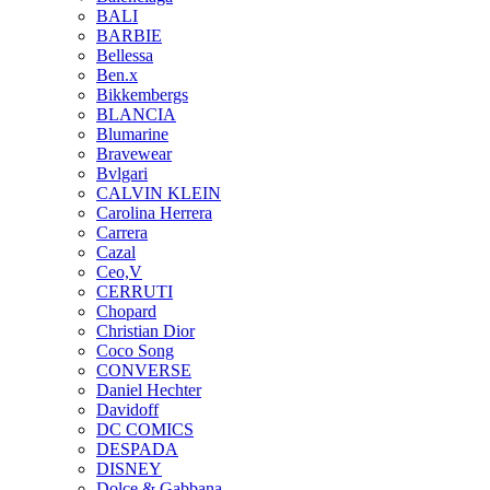
BALI
BARBIE
Bellessa
Ben.x
Bikkembergs
BLANCIA
Blumarine
Bravewear
Bvlgari
CALVIN KLEIN
Carolina Herrera
Carrera
Cazal
Ceo,V
CERRUTI
Chopard
Christian Dior
Coco Song
CONVERSE
Daniel Hechter
Davidoff
DC COMICS
DESPADA
DISNEY
Dolce & Gabbana