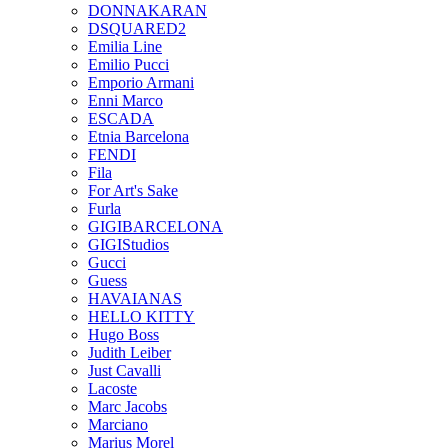
DONNAKARAN
DSQUARED2
Emilia Line
Emilio Pucci
Emporio Armani
Enni Marco
ESCADA
Etnia Barcelona
FENDI
Fila
For Art's Sake
Furla
GIGIBARCELONA
GIGIStudios
Gucci
Guess
HAVAIANAS
HELLO KITTY
Hugo Boss
Judith Leiber
Just Cavalli
Lacoste
Marc Jacobs
Marciano
Marius Morel