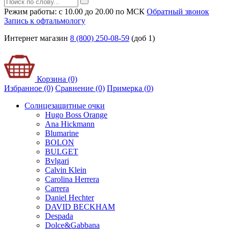
Режим работы: с 10.00 до 20.00 по МСК
Обратный звонок
Запись к офтальмологу
Интернет магазин
8 (800) 250-08-59
(доб 1)
Корзина (0)
Избранное (0)
Сравнение (0)
Примерка (
0
)
Солнцезащитные очки
Hugo Boss Orange
Ana Hickmann
Blumarine
BOLON
BULGET
Bvlgari
Calvin Klein
Carolina Herrera
Carrera
Daniel Hechter
DAVID BECKHAM
Despada
Dolce&Gabbana