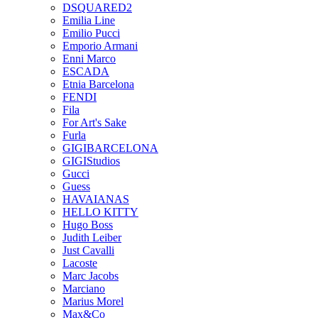
DSQUARED2
Emilia Line
Emilio Pucci
Emporio Armani
Enni Marco
ESCADA
Etnia Barcelona
FENDI
Fila
For Art's Sake
Furla
GIGIBARCELONA
GIGIStudios
Gucci
Guess
HAVAIANAS
HELLO KITTY
Hugo Boss
Judith Leiber
Just Cavalli
Lacoste
Marc Jacobs
Marciano
Marius Morel
Max&Co