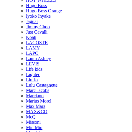
HOT WHEELS
Hugo Boss
Hugo Boss Orange
Iyoko Inyake
Jaguar
Jimmy Choo
Just Cavalli
Koali
LACOSTE
LAMY
LAPO
Laura Ashley
LEVIS
Life kids
Lightec
Liu Jo
Lulu Castagnette
Marc Jacobs
Marciano
Marius Morel
Max Mara
MAX&CO
McQ
Missoni
Miu Miu