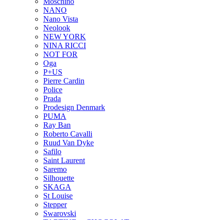
Moschino
NANO
Nano Vista
Neolook
NEW YORK
NINA RICCI
NOT FOR
Oga
P+US
Pierre Cardin
Police
Prada
Prodesign Denmark
PUMA
Ray Ban
Roberto Cavalli
Ruud Van Dyke
Safilo
Saint Laurent
Saremo
Silhouette
SKAGA
St Louise
Stepper
Swarovski