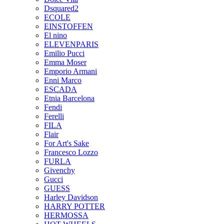
Dsquared2
ECOLE
EINSTOFFEN
El nino
ELEVENPARIS
Emilio Pucci
Emma Moser
Emporio Armani
Enni Marco
ESCADA
Etnia Barcelona
Fendi
Ferelli
FILA
Flair
For Art's Sake
Francesco Lozzo
FURLA
Givenchy
Gucci
GUESS
Harley Davidson
HARRY POTTER
HERMOSSA