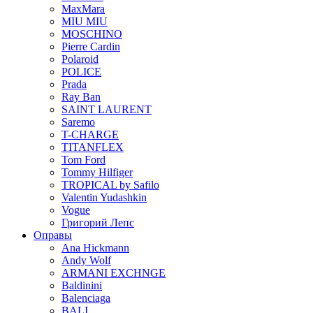
MaxMara
MIU MIU
MOSCHINO
Pierre Cardin
Polaroid
POLICE
Prada
Ray Ban
SAINT LAURENT
Saremo
T-CHARGE
TITANFLEX
Tom Ford
Tommy Hilfiger
TROPICAL by Safilo
Valentin Yudashkin
Vogue
Григорий Лепс
Оправы
Ana Hickmann
Andy Wolf
ARMANI EXCHNGE
Baldinini
Balenciaga
BALI