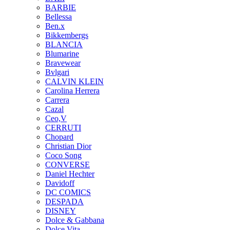
BARBIE
Bellessa
Ben.x
Bikkembergs
BLANCIA
Blumarine
Bravewear
Bvlgari
CALVIN KLEIN
Carolina Herrera
Carrera
Cazal
Ceo,V
CERRUTI
Chopard
Christian Dior
Coco Song
CONVERSE
Daniel Hechter
Davidoff
DC COMICS
DESPADA
DISNEY
Dolce & Gabbana
Dolce Vita