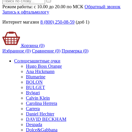
Режим работы: с 10.00 до 20.00 по МСК
Обратный звонок
Запись к офтальмологу
Интернет магазин
8 (800) 250-08-59
(доб 1)
Корзина (0)
Избранное (0)
Сравнение (0)
Примерка (
0
)
Солнцезащитные очки
Hugo Boss Orange
Ana Hickmann
Blumarine
BOLON
BULGET
Bvlgari
Calvin Klein
Carolina Herrera
Carrera
Daniel Hechter
DAVID BECKHAM
Despada
Dolce&Gabbana