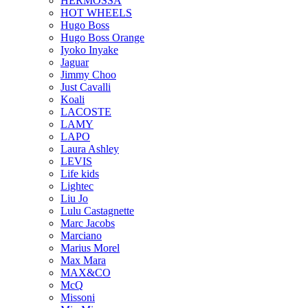
HERMOSSA
HOT WHEELS
Hugo Boss
Hugo Boss Orange
Iyoko Inyake
Jaguar
Jimmy Choo
Just Cavalli
Koali
LACOSTE
LAMY
LAPO
Laura Ashley
LEVIS
Life kids
Lightec
Liu Jo
Lulu Castagnette
Marc Jacobs
Marciano
Marius Morel
Max Mara
MAX&CO
McQ
Missoni