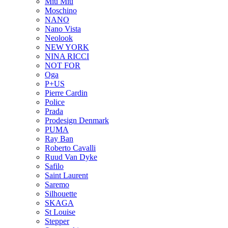
Miu Miu
Moschino
NANO
Nano Vista
Neolook
NEW YORK
NINA RICCI
NOT FOR
Oga
P+US
Pierre Cardin
Police
Prada
Prodesign Denmark
PUMA
Ray Ban
Roberto Cavalli
Ruud Van Dyke
Safilo
Saint Laurent
Saremo
Silhouette
SKAGA
St Louise
Stepper