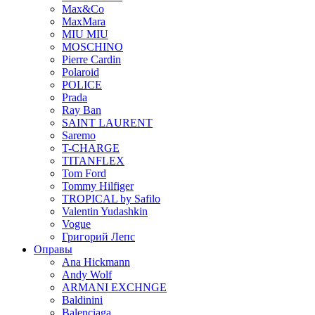
Max&Co
MaxMara
MIU MIU
MOSCHINO
Pierre Cardin
Polaroid
POLICE
Prada
Ray Ban
SAINT LAURENT
Saremo
T-CHARGE
TITANFLEX
Tom Ford
Tommy Hilfiger
TROPICAL by Safilo
Valentin Yudashkin
Vogue
Григорий Лепс
Оправы
Ana Hickmann
Andy Wolf
ARMANI EXCHNGE
Baldinini
Balenciaga