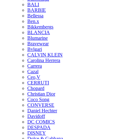
BALI
BARBIE
Bellessa
Ben.x
Bikkembergs
BLANCIA
Blumarine
Bravewear
Bvlgari
CALVIN KLEIN
Carolina Herrera
Carrera
Cazal
Ceo,V
CERRUTI
Chopard
Christian Dior
Coco Song
CONVERSE
Daniel Hechter
Davidoff
DC COMICS
DESPADA
DISNEY
Dolce & Gabbana