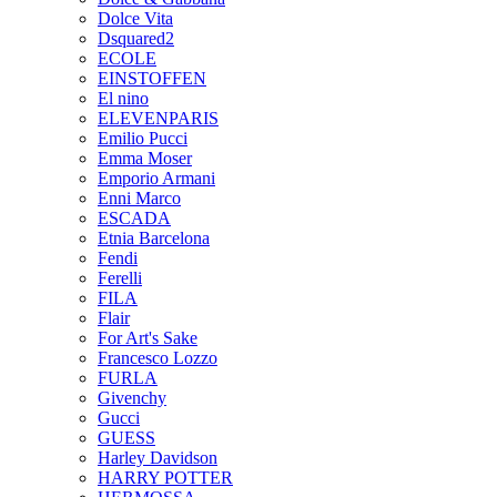
Dolce Vita
Dsquared2
ECOLE
EINSTOFFEN
El nino
ELEVENPARIS
Emilio Pucci
Emma Moser
Emporio Armani
Enni Marco
ESCADA
Etnia Barcelona
Fendi
Ferelli
FILA
Flair
For Art's Sake
Francesco Lozzo
FURLA
Givenchy
Gucci
GUESS
Harley Davidson
HARRY POTTER