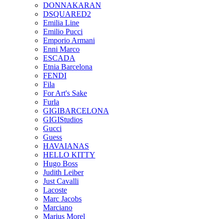
DONNAKARAN
DSQUARED2
Emilia Line
Emilio Pucci
Emporio Armani
Enni Marco
ESCADA
Etnia Barcelona
FENDI
Fila
For Art's Sake
Furla
GIGIBARCELONA
GIGIStudios
Gucci
Guess
HAVAIANAS
HELLO KITTY
Hugo Boss
Judith Leiber
Just Cavalli
Lacoste
Marc Jacobs
Marciano
Marius Morel