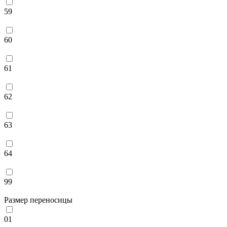
59
60
61
62
63
64
99
Размер переносицы
01