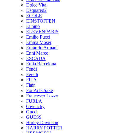
Dolce Vita
Dsquared2
ECOLE
EINSTOFFEN
El nino
ELEVENPARIS
Emilio Pucci
Emma Moser
Emporio Armani
Enni Marco
ESCADA
Etnia Barcelona
Fendi
Ferelli
FILA
Flair
For Art's Sake
Francesco Lozzo
FURLA
Givenchy
Gucci
GUESS
Harley Davidson
HARRY POTTER