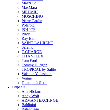
Max&Co
MaxMara
MIU MIU
MOSCHINO
Pierre Cardin
Polaroid
POLICE
Prada
Ray Ban
SAINT LAURENT
Saremo
T-CHARGE
TITANFLEX
Tom Ford
Tommy Hilfiger
TROPICAL by Safilo
Valentin Yudashkin
Vogue
Григорий Лепс
Оправы
Ana Hickmann
Andy Wolf
ARMANI EXCHNGE
Baldinini
Balenciaga