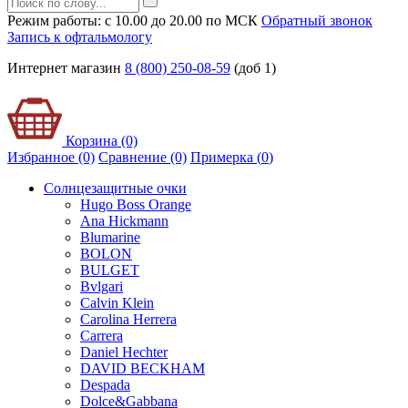
Режим работы: с 10.00 до 20.00 по МСК
Обратный звонок
Запись к офтальмологу
Интернет магазин
8 (800) 250-08-59
(доб 1)
Корзина (0)
Избранное (0)
Сравнение (0)
Примерка (
0
)
Солнцезащитные очки
Hugo Boss Orange
Ana Hickmann
Blumarine
BOLON
BULGET
Bvlgari
Calvin Klein
Carolina Herrera
Carrera
Daniel Hechter
DAVID BECKHAM
Despada
Dolce&Gabbana