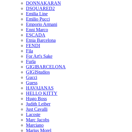
DONNAKARAN
DSQUARED2
Emilia Line
Emilio Pucci
Emporio Armani
Enni Marco
ESCADA
Etnia Barcelona
FENDI
Fila
For Art's Sake
Furla
GIGIBARCELONA
GIGIStudios
Gucci
Guess
HAVAIANAS
HELLO KITTY
Hugo Boss
Judith Leiber
Just Cavalli
Lacoste
Marc Jacobs
Marciano
Marius Morel