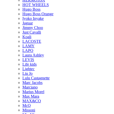
HERMOSSA
HOT WHEELS
Hugo Boss
Hugo Boss Orange
Iyoko Inyake
Jaguar
Jimmy Choo
Just Cavalli
Koali
LACOSTE
LAMY
LAPO
Laura Ashley
LEVIS
Life kids
Lightec
Liu Jo
Lulu Castagnette
Marc Jacobs
Marciano
Marius Morel
Max Mara
MAX&CO
McQ
Missoni