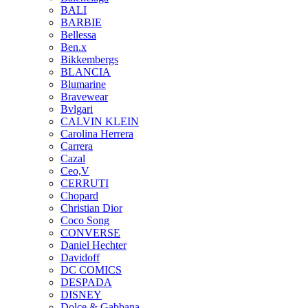
BALI
BARBIE
Bellessa
Ben.x
Bikkembergs
BLANCIA
Blumarine
Bravewear
Bvlgari
CALVIN KLEIN
Carolina Herrera
Carrera
Cazal
Ceo,V
CERRUTI
Chopard
Christian Dior
Coco Song
CONVERSE
Daniel Hechter
Davidoff
DC COMICS
DESPADA
DISNEY
Dolce & Gabbana