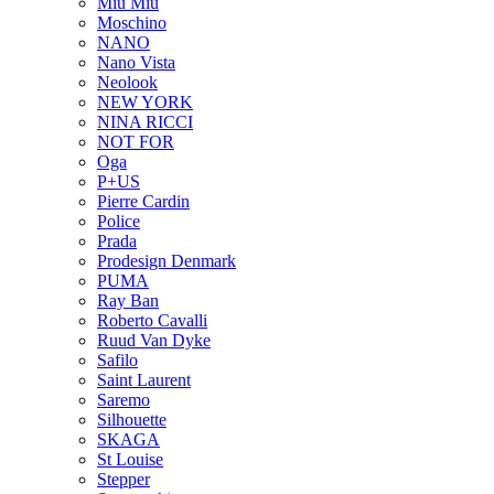
Miu Miu
Moschino
NANO
Nano Vista
Neolook
NEW YORK
NINA RICCI
NOT FOR
Oga
P+US
Pierre Cardin
Police
Prada
Prodesign Denmark
PUMA
Ray Ban
Roberto Cavalli
Ruud Van Dyke
Safilo
Saint Laurent
Saremo
Silhouette
SKAGA
St Louise
Stepper