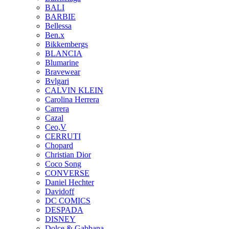
BALI
BARBIE
Bellessa
Ben.x
Bikkembergs
BLANCIA
Blumarine
Bravewear
Bvlgari
CALVIN KLEIN
Carolina Herrera
Carrera
Cazal
Ceo,V
CERRUTI
Chopard
Christian Dior
Coco Song
CONVERSE
Daniel Hechter
Davidoff
DC COMICS
DESPADA
DISNEY
Dolce & Gabbana