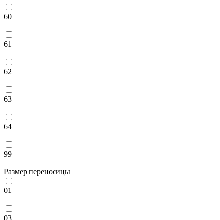
60
61
62
63
64
99
Размер переносицы
01
03