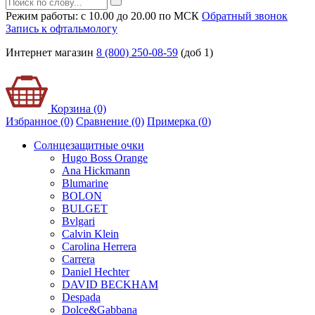
Режим работы: с 10.00 до 20.00 по МСК
Обратный звонок
Запись к офтальмологу
Интернет магазин
8 (800) 250-08-59
(доб 1)
Корзина (0)
Избранное (0)
Сравнение (0)
Примерка (
0
)
Солнцезащитные очки
Hugo Boss Orange
Ana Hickmann
Blumarine
BOLON
BULGET
Bvlgari
Calvin Klein
Carolina Herrera
Carrera
Daniel Hechter
DAVID BECKHAM
Despada
Dolce&Gabbana