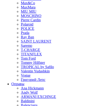
Max&Co
MaxMara
MIU MIU
MOSCHINO
Pierre Cardin
Polaroid
POLICE
Prada
Ray Ban
SAINT LAURENT
Saremo
T-CHARGE
TITANFLEX
Tom Ford
Tommy Hilfiger
TROPICAL by Safilo
Valentin Yudashkin
Vogue
Григорий Лепс
Оправы
Ana Hickmann
Andy Wolf
ARMANI EXCHNGE
Baldinini
Balenciaga