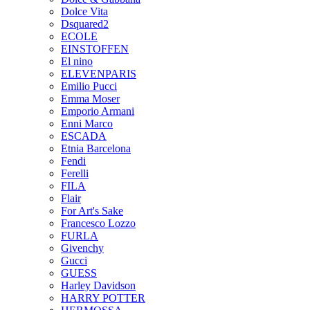
Dolce Vita
Dsquared2
ECOLE
EINSTOFFEN
El nino
ELEVENPARIS
Emilio Pucci
Emma Moser
Emporio Armani
Enni Marco
ESCADA
Etnia Barcelona
Fendi
Ferelli
FILA
Flair
For Art's Sake
Francesco Lozzo
FURLA
Givenchy
Gucci
GUESS
Harley Davidson
HARRY POTTER