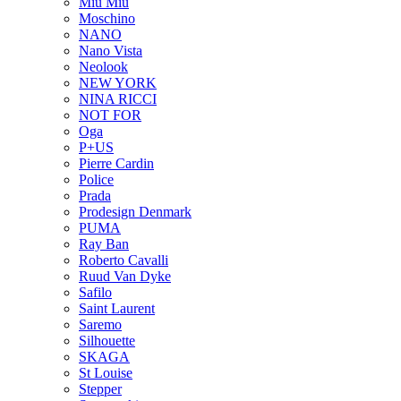
Miu Miu
Moschino
NANO
Nano Vista
Neolook
NEW YORK
NINA RICCI
NOT FOR
Oga
P+US
Pierre Cardin
Police
Prada
Prodesign Denmark
PUMA
Ray Ban
Roberto Cavalli
Ruud Van Dyke
Safilo
Saint Laurent
Saremo
Silhouette
SKAGA
St Louise
Stepper