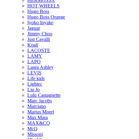
HERMOSSA
HOT WHEELS
Hugo Boss
Hugo Boss Orange
Iyoko Inyake
Jaguar
Jimmy Choo
Just Cavalli
Koali
LACOSTE
LAMY
LAPO
Laura Ashley
LEVIS
Life kids
Lightec
Liu Jo
Lulu Castagnette
Marc Jacobs
Marciano
Marius Morel
Max Mara
MAX&CO
McQ
Missoni