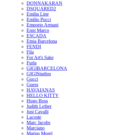
DONNAKARAN
DSQUARED2
Emilia Line
Emilio Pucci
Emporio Armani
Enni Marco
ESCADA
Etnia Barcelona
FENDI
Fila
For Art's Sake
Furla
GIGIBARCELONA
GIGIStudios
Gucci
Guess
HAVAIANAS
HELLO KITTY
Hugo Boss
Judith Leiber
Just Cavalli
Lacoste
Marc Jacobs
Marciano
Marius Morel