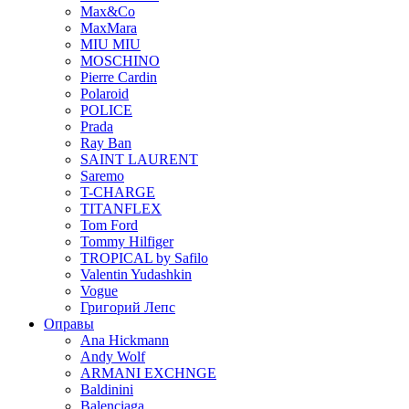
Max&Co
MaxMara
MIU MIU
MOSCHINO
Pierre Cardin
Polaroid
POLICE
Prada
Ray Ban
SAINT LAURENT
Saremo
T-CHARGE
TITANFLEX
Tom Ford
Tommy Hilfiger
TROPICAL by Safilo
Valentin Yudashkin
Vogue
Григорий Лепс
Оправы
Ana Hickmann
Andy Wolf
ARMANI EXCHNGE
Baldinini
Balenciaga