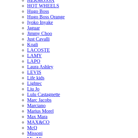
HERMOSSA
HOT WHEELS
Hugo Boss
Hugo Boss Orange
Iyoko Inyake
Jaguar
Jimmy Choo
Just Cavalli
Koali
LACOSTE
LAMY
LAPO
Laura Ashley
LEVIS
Life kids
Lightec
Liu Jo
Lulu Castagnette
Marc Jacobs
Marciano
Marius Morel
Max Mara
MAX&CO
McQ
Missoni