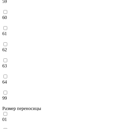
59
60
61
62
63
64
99
Размер переносицы
01