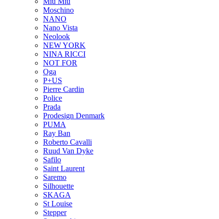
Miu Miu
Moschino
NANO
Nano Vista
Neolook
NEW YORK
NINA RICCI
NOT FOR
Oga
P+US
Pierre Cardin
Police
Prada
Prodesign Denmark
PUMA
Ray Ban
Roberto Cavalli
Ruud Van Dyke
Safilo
Saint Laurent
Saremo
Silhouette
SKAGA
St Louise
Stepper