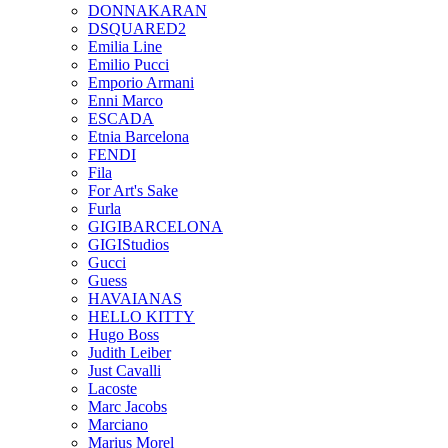
DONNAKARAN
DSQUARED2
Emilia Line
Emilio Pucci
Emporio Armani
Enni Marco
ESCADA
Etnia Barcelona
FENDI
Fila
For Art's Sake
Furla
GIGIBARCELONA
GIGIStudios
Gucci
Guess
HAVAIANAS
HELLO KITTY
Hugo Boss
Judith Leiber
Just Cavalli
Lacoste
Marc Jacobs
Marciano
Marius Morel