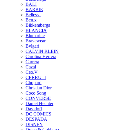
BALI
BARBIE
Bellessa
Ben.x
Bikkembergs
BLANCIA
Blumarine
Bravewear
Bvlgari
CALVIN KLEIN
Carolina Herrera
Carrera
Cazal
Ceo,V
CERRUTI
Chopard
Christian Dior
Coco Song
CONVERSE
Daniel Hechter
Davidoff
DC COMICS
DESPADA
DISNEY
Dolce & Gabbana