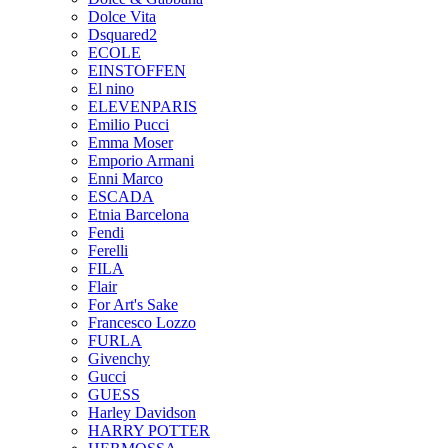
Dolce Vita
Dsquared2
ECOLE
EINSTOFFEN
El nino
ELEVENPARIS
Emilio Pucci
Emma Moser
Emporio Armani
Enni Marco
ESCADA
Etnia Barcelona
Fendi
Ferelli
FILA
Flair
For Art's Sake
Francesco Lozzo
FURLA
Givenchy
Gucci
GUESS
Harley Davidson
HARRY POTTER