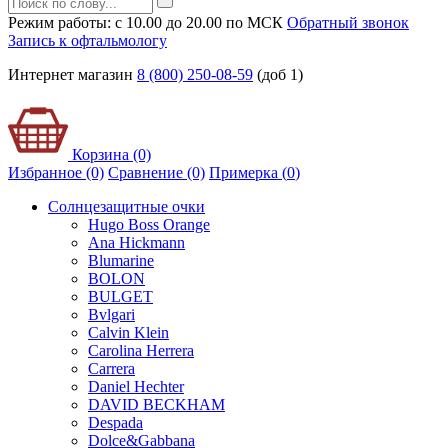
Режим работы: с 10.00 до 20.00 по МСК
Обратный звонок
Запись к офтальмологу
Интернет магазин
8 (800) 250-08-59
(доб 1)
Корзина (0)
Избранное (0)
Сравнение (0)
Примерка (
0
)
Солнцезащитные очки
Hugo Boss Orange
Ana Hickmann
Blumarine
BOLON
BULGET
Bvlgari
Calvin Klein
Carolina Herrera
Carrera
Daniel Hechter
DAVID BECKHAM
Despada
Dolce&Gabbana